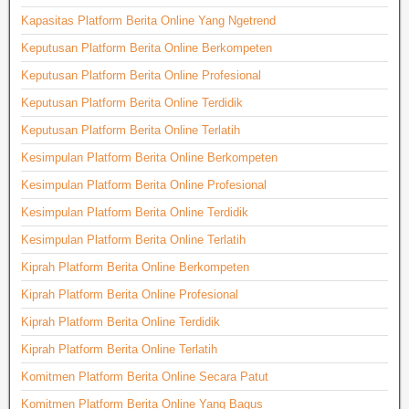
Kapasitas Platform Berita Online Yang Ngetrend
Keputusan Platform Berita Online Berkompeten
Keputusan Platform Berita Online Profesional
Keputusan Platform Berita Online Terdidik
Keputusan Platform Berita Online Terlatih
Kesimpulan Platform Berita Online Berkompeten
Kesimpulan Platform Berita Online Profesional
Kesimpulan Platform Berita Online Terdidik
Kesimpulan Platform Berita Online Terlatih
Kiprah Platform Berita Online Berkompeten
Kiprah Platform Berita Online Profesional
Kiprah Platform Berita Online Terdidik
Kiprah Platform Berita Online Terlatih
Komitmen Platform Berita Online Secara Patut
Komitmen Platform Berita Online Yang Bagus