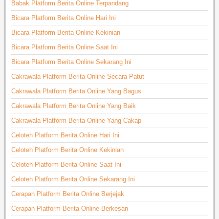
Babak Platform Berita Online Terpandang
Bicara Platform Berita Online Hari Ini
Bicara Platform Berita Online Kekinian
Bicara Platform Berita Online Saat Ini
Bicara Platform Berita Online Sekarang Ini
Cakrawala Platform Berita Online Secara Patut
Cakrawala Platform Berita Online Yang Bagus
Cakrawala Platform Berita Online Yang Baik
Cakrawala Platform Berita Online Yang Cakap
Celoteh Platform Berita Online Hari Ini
Celoteh Platform Berita Online Kekinian
Celoteh Platform Berita Online Saat Ini
Celoteh Platform Berita Online Sekarang Ini
Cerapan Platform Berita Online Berjejak
Cerapan Platform Berita Online Berkesan