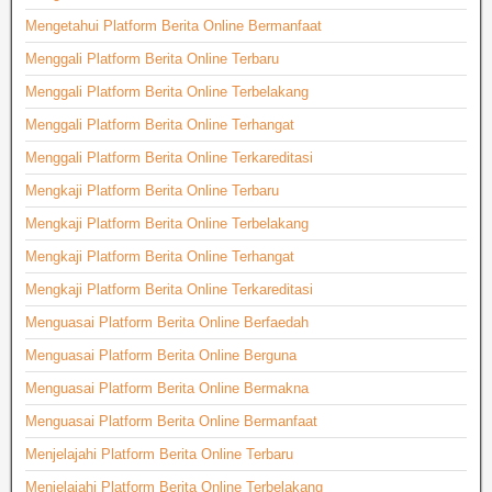
Mengetahui Platform Berita Online Bermanfaat
Menggali Platform Berita Online Terbaru
Menggali Platform Berita Online Terbelakang
Menggali Platform Berita Online Terhangat
Menggali Platform Berita Online Terkareditasi
Mengkaji Platform Berita Online Terbaru
Mengkaji Platform Berita Online Terbelakang
Mengkaji Platform Berita Online Terhangat
Mengkaji Platform Berita Online Terkareditasi
Menguasai Platform Berita Online Berfaedah
Menguasai Platform Berita Online Berguna
Menguasai Platform Berita Online Bermakna
Menguasai Platform Berita Online Bermanfaat
Menjelajahi Platform Berita Online Terbaru
Menjelajahi Platform Berita Online Terbelakang