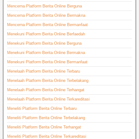
Mencerna Platform Berita Online Berguna
Mencerna Platform Berita Online Bermakna
Mencerna Platform Berita Online Bermanfaat
Menekuni Platform Berita Online Berfaedah
Menekuni Platform Berita Online Berguna
Menekuni Platform Berita Online Bermakna
Menekuni Platform Berita Online Bermanfaat
Menelaah Platform Berita Online Terbaru
Menelaah Platform Berita Online Terbelakang
Menelaah Platform Berita Online Terhangat
Menelaah Platform Berita Online Terkareditasi
Meneliti Platform Berita Online Terbaru
Meneliti Platform Berita Online Terbelakang
Meneliti Platform Berita Online Terhangat
Meneliti Platform Berita Online Terkareditasi