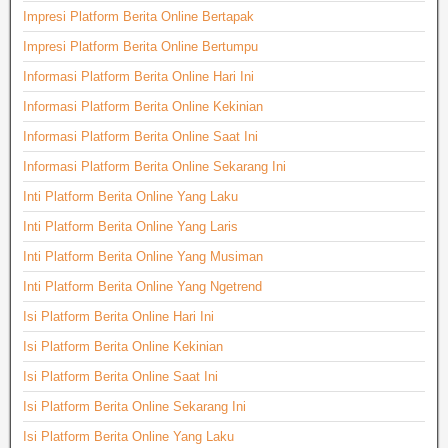
Impresi Platform Berita Online Bertapak
Impresi Platform Berita Online Bertumpu
Informasi Platform Berita Online Hari Ini
Informasi Platform Berita Online Kekinian
Informasi Platform Berita Online Saat Ini
Informasi Platform Berita Online Sekarang Ini
Inti Platform Berita Online Yang Laku
Inti Platform Berita Online Yang Laris
Inti Platform Berita Online Yang Musiman
Inti Platform Berita Online Yang Ngetrend
Isi Platform Berita Online Hari Ini
Isi Platform Berita Online Kekinian
Isi Platform Berita Online Saat Ini
Isi Platform Berita Online Sekarang Ini
Isi Platform Berita Online Yang Laku