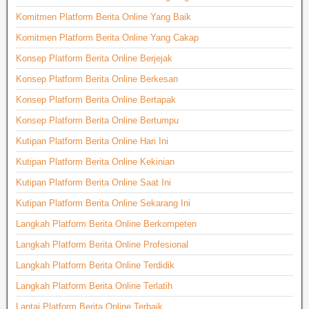
Komitmen Platform Berita Online Yang Baik
Komitmen Platform Berita Online Yang Cakap
Konsep Platform Berita Online Berjejak
Konsep Platform Berita Online Berkesan
Konsep Platform Berita Online Bertapak
Konsep Platform Berita Online Bertumpu
Kutipan Platform Berita Online Hari Ini
Kutipan Platform Berita Online Kekinian
Kutipan Platform Berita Online Saat Ini
Kutipan Platform Berita Online Sekarang Ini
Langkah Platform Berita Online Berkompeten
Langkah Platform Berita Online Profesional
Langkah Platform Berita Online Terdidik
Langkah Platform Berita Online Terlatih
Lantai Platform Berita Online Terbaik