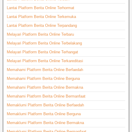
Lantai Platform Berita Online Terhormat
Lantai Platform Berita Online Terkemuka
Lantai Platform Berita Online Terpandang
Melayari Platform Berita Online Terbaru
Melayari Platform Berita Online Terbelakang
Melayari Platform Berita Online Terhangat
Melayari Platform Berita Online Terkareditasi
Memahami Platform Berita Online Berfaedah
Memahami Platform Berita Online Berguna
Memahami Platform Berita Online Bermakna
Memahami Platform Berita Online Bermanfaat
Memaklumi Platform Berita Online Berfaedah
Memaklumi Platform Berita Online Berguna
Memaklumi Platform Berita Online Bermakna
Memaklumi Platform Berita Online Bermanfaat