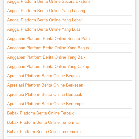
Anggai Platform Berita Online Secara Ekstensif
Anggai Platform Berita Online Yang Lapang
Anggai Platform Berita Online Yang Lebar
Anggai Platform Berita Online Yang Luas
Anggapan Platform Berita Online Secara Patut
Anggapan Platform Berita Online Yang Bagus
Anggapan Platform Berita Online Yang Baik
Anggapan Platform Berita Online Yang Cakap
Apresiasi Platform Berita Online Berjejak
Apresiasi Platform Berita Online Berkesan
Apresiasi Platform Berita Online Bertapak
Apresiasi Platform Berita Online Bertumpu
Babak Platform Berita Online Terbaik
Babak Platform Berita Online Terhormat
Babak Platform Berita Online Terkemuka