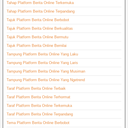
Tahap Platform Berita Online Terkemuka
Tahap Platform Berita Online Terpandang
Tajuk Platform Berita Online Berbobot
Tajuk Platform Berita Online Berkualitas
Tajuk Platform Berita Online Bermutu
Tajuk Platform Berita Online Bernilai
Tampung Platform Berita Online Yang Laku
Tampung Platform Berita Online Yang Laris
Tampung Platform Berita Online Yang Musiman
Tampung Platform Berita Online Yang Ngetrend
Taraf Platform Berita Online Terbaik
Taraf Platform Berita Online Terhormat
Taraf Platform Berita Online Terkemuka
Taraf Platform Berita Online Terpandang
Tema Platform Berita Online Berbobot