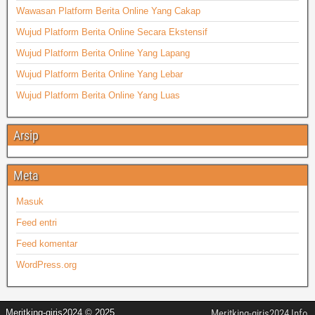
Wawasan Platform Berita Online Yang Cakap
Wujud Platform Berita Online Secara Ekstensif
Wujud Platform Berita Online Yang Lapang
Wujud Platform Berita Online Yang Lebar
Wujud Platform Berita Online Yang Luas
Arsip
Meta
Masuk
Feed entri
Feed komentar
WordPress.org
Meritking-giris2024 © 2025
Meritking-giris2024 Info