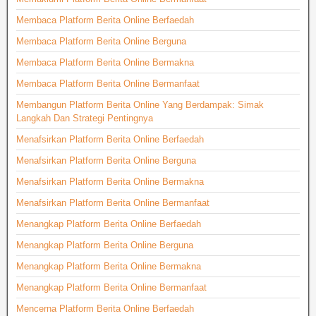
Membaca Platform Berita Online Berfaedah
Membaca Platform Berita Online Berguna
Membaca Platform Berita Online Bermakna
Membaca Platform Berita Online Bermanfaat
Membangun Platform Berita Online Yang Berdampak: Simak
Langkah Dan Strategi Pentingnya
Menafsirkan Platform Berita Online Berfaedah
Menafsirkan Platform Berita Online Berguna
Menafsirkan Platform Berita Online Bermakna
Menafsirkan Platform Berita Online Bermanfaat
Menangkap Platform Berita Online Berfaedah
Menangkap Platform Berita Online Berguna
Menangkap Platform Berita Online Bermakna
Menangkap Platform Berita Online Bermanfaat
Mencerna Platform Berita Online Berfaedah