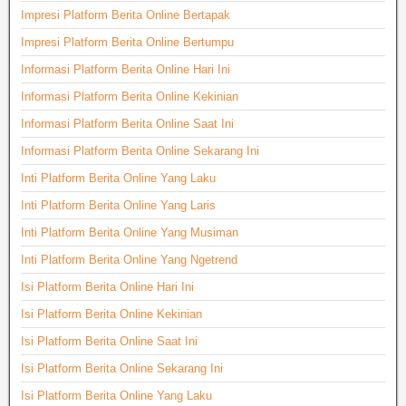
Impresi Platform Berita Online Bertapak
Impresi Platform Berita Online Bertumpu
Informasi Platform Berita Online Hari Ini
Informasi Platform Berita Online Kekinian
Informasi Platform Berita Online Saat Ini
Informasi Platform Berita Online Sekarang Ini
Inti Platform Berita Online Yang Laku
Inti Platform Berita Online Yang Laris
Inti Platform Berita Online Yang Musiman
Inti Platform Berita Online Yang Ngetrend
Isi Platform Berita Online Hari Ini
Isi Platform Berita Online Kekinian
Isi Platform Berita Online Saat Ini
Isi Platform Berita Online Sekarang Ini
Isi Platform Berita Online Yang Laku