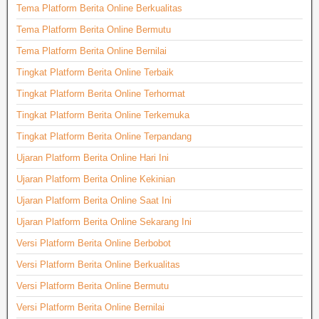
Tema Platform Berita Online Berkualitas
Tema Platform Berita Online Bermutu
Tema Platform Berita Online Bernilai
Tingkat Platform Berita Online Terbaik
Tingkat Platform Berita Online Terhormat
Tingkat Platform Berita Online Terkemuka
Tingkat Platform Berita Online Terpandang
Ujaran Platform Berita Online Hari Ini
Ujaran Platform Berita Online Kekinian
Ujaran Platform Berita Online Saat Ini
Ujaran Platform Berita Online Sekarang Ini
Versi Platform Berita Online Berbobot
Versi Platform Berita Online Berkualitas
Versi Platform Berita Online Bermutu
Versi Platform Berita Online Bernilai