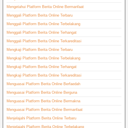
Mengetahui Platform Berita Online Bermanfaat
Menggali Platform Berita Online Terbaru
Menggali Platform Berita Online Terbelakang
Menggali Platform Berita Online Terhangat
Menggali Platform Berita Online Terkareditasi
Mengkaji Platform Berita Online Terbaru
Mengkaji Platform Berita Online Terbelakang
Mengkaji Platform Berita Online Terhangat
Mengkaji Platform Berita Online Terkareditasi
Menguasai Platform Berita Online Berfaedah
Menguasai Platform Berita Online Berguna
Menguasai Platform Berita Online Bermakna
Menguasai Platform Berita Online Bermanfaat
Menjelajahi Platform Berita Online Terbaru
Menjelajahi Platform Berita Online Terbelakang