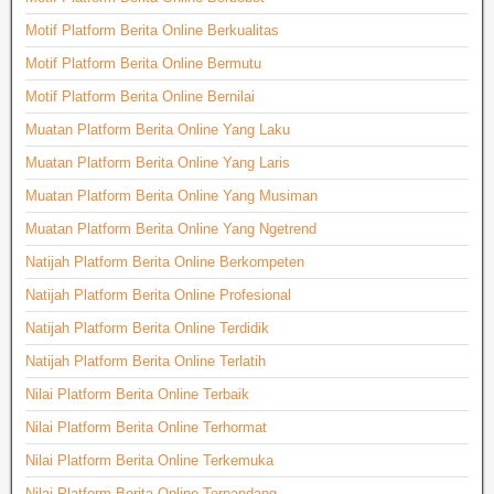
Motif Platform Berita Online Berkualitas
Motif Platform Berita Online Bermutu
Motif Platform Berita Online Bernilai
Muatan Platform Berita Online Yang Laku
Muatan Platform Berita Online Yang Laris
Muatan Platform Berita Online Yang Musiman
Muatan Platform Berita Online Yang Ngetrend
Natijah Platform Berita Online Berkompeten
Natijah Platform Berita Online Profesional
Natijah Platform Berita Online Terdidik
Natijah Platform Berita Online Terlatih
Nilai Platform Berita Online Terbaik
Nilai Platform Berita Online Terhormat
Nilai Platform Berita Online Terkemuka
Nilai Platform Berita Online Terpandang