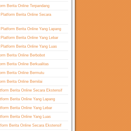
orm Berita Online Terpandang
latform Berita Online Secara
latform Berita Online Yang Lapang
latform Berita Online Yang Lebar
latform Berita Online Yang Luas
form Berita Online Berbobot
orm Berita Online Berkualitas
form Berita Online Bermutu
orm Berita Online Bernilai
atform Berita Online Secara Ekstensif
atform Berita Online Yang Lapang
atform Berita Online Yang Lebar
atform Berita Online Yang Luas
tform Berita Online Secara Ekstensif