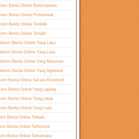
tform Berita Online Berkompeten
form Berita Online Profesional
form Berita Online Terdidik
form Berita Online Terlatih
atform Berita Online Yang Laku
atform Berita Online Yang Laris
atform Berita Online Yang Musiman
atform Berita Online Yang Ngetrend
form Berita Online Secara Ekstensif
form Berita Online Yang Lapang
form Berita Online Yang Lebar
form Berita Online Yang Luas
orm Berita Online Terbaik
orm Berita Online Terhormat
orm Berita Online Terkemuka