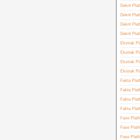
Dekrit Pla
Dekrit Plat
Dekrit Plat
Dekrit Plat
Ekstrak Pl
Ekstrak Pl
Ekstrak Pl
Ekstrak Pl
Fakta Plat
Fakta Plat
Fakta Plat
Fakta Plat
Fase Platf
Fase Platf
Fase Platf