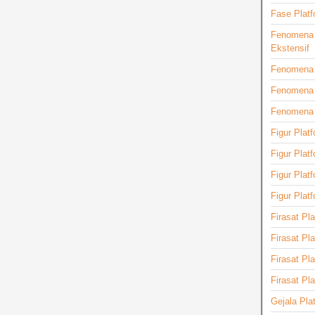
Fase Platf
Fenomena P
Ekstensif
Fenomena P
Fenomena P
Fenomena P
Figur Plat
Figur Platf
Figur Plat
Figur Platf
Firasat Pl
Firasat Pl
Firasat Pl
Firasat Pl
Gejala Pla