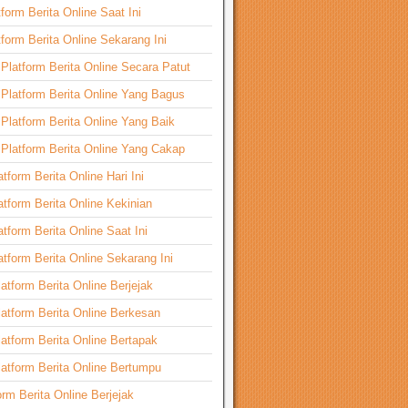
form Berita Online Saat Ini
tform Berita Online Sekarang Ini
Platform Berita Online Secara Patut
Platform Berita Online Yang Bagus
Platform Berita Online Yang Baik
Platform Berita Online Yang Cakap
tform Berita Online Hari Ini
atform Berita Online Kekinian
tform Berita Online Saat Ini
atform Berita Online Sekarang Ini
atform Berita Online Berjejak
atform Berita Online Berkesan
atform Berita Online Bertapak
atform Berita Online Bertumpu
orm Berita Online Berjejak