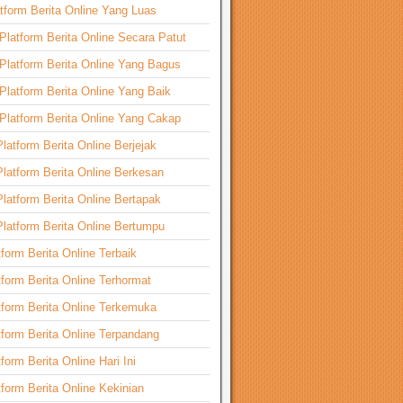
tform Berita Online Yang Luas
latform Berita Online Secara Patut
latform Berita Online Yang Bagus
latform Berita Online Yang Baik
latform Berita Online Yang Cakap
Platform Berita Online Berjejak
Platform Berita Online Berkesan
Platform Berita Online Bertapak
Platform Berita Online Bertumpu
form Berita Online Terbaik
form Berita Online Terhormat
form Berita Online Terkemuka
form Berita Online Terpandang
form Berita Online Hari Ini
tform Berita Online Kekinian