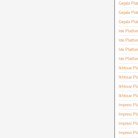
Gejala Pla
Gejala Pla
Gejala Pla
Ide Platfor
Ide Platfo
Ide Platfo
Ide Platfo
Ikhtisar P
Ikhtisar Pl
Ikhtisar Pl
Ikhtisar Pl
Impresi Pl
Impresi Pl
Impresi Pl
Impresi Pl