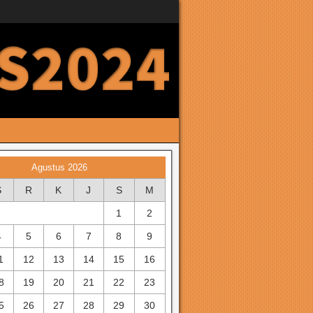
Agustus 2026
S
R
K
J
S
M
1
2
4
5
6
7
8
9
1
12
13
14
15
16
8
19
20
21
22
23
5
26
27
28
29
30