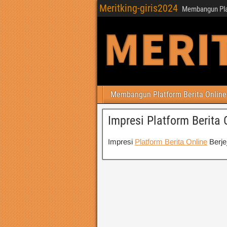
Meritking-giris2024
Membangun Plat
Membangun Platform Berita Online
Impresi Platform Berita 
Impresi
Platform Berita Online
Berje