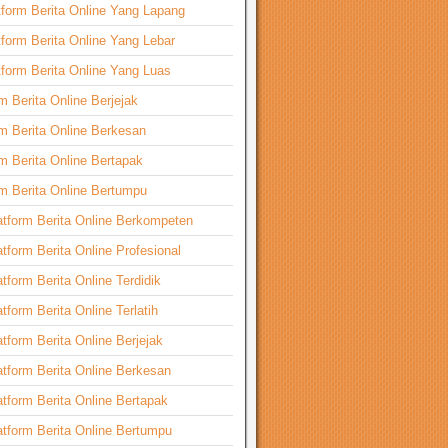
tform Berita Online Yang Lapang
tform Berita Online Yang Lebar
tform Berita Online Yang Luas
m Berita Online Berjejak
rm Berita Online Berkesan
rm Berita Online Bertapak
rm Berita Online Bertumpu
latform Berita Online Berkompeten
atform Berita Online Profesional
atform Berita Online Terdidik
atform Berita Online Terlatih
atform Berita Online Berjejak
atform Berita Online Berkesan
atform Berita Online Bertapak
atform Berita Online Bertumpu