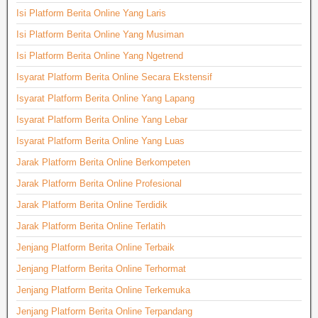
Isi Platform Berita Online Yang Laris
Isi Platform Berita Online Yang Musiman
Isi Platform Berita Online Yang Ngetrend
Isyarat Platform Berita Online Secara Ekstensif
Isyarat Platform Berita Online Yang Lapang
Isyarat Platform Berita Online Yang Lebar
Isyarat Platform Berita Online Yang Luas
Jarak Platform Berita Online Berkompeten
Jarak Platform Berita Online Profesional
Jarak Platform Berita Online Terdidik
Jarak Platform Berita Online Terlatih
Jenjang Platform Berita Online Terbaik
Jenjang Platform Berita Online Terhormat
Jenjang Platform Berita Online Terkemuka
Jenjang Platform Berita Online Terpandang