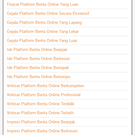
Firasat Platform Berita Online Yang Luas
Gejala Platform Berita Online Secara Ekstensif
Gejala Platform Berita Online Yang Lapang
Gejala Platform Berita Online Yang Lebar
Gejala Platform Berita Online Yang Luas
Ide Platform Berita Online Berjejak
Ide Platform Berita Online Berkesan
Ide Platform Berita Online Bertapak
Ide Platform Berita Online Bertumpu
Ikhtisar Platform Berita Online Berkompeten
Ikhtisar Platform Berita Online Profesional
Ikhtisar Platform Berita Online Terdidik
Ikhtisar Platform Berita Online Terlatih
Impresi Platform Berita Online Berjejak
Impresi Platform Berita Online Berkesan