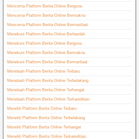
Mencerna Platform Berita Online Berguna
Mencerna Platform Berita Online Bermakna
Mencerna Platform Berita Online Bermanfaat
Menekuni Platform Berita Online Berfaedah
Menekuni Platform Berita Online Berguna
Menekuni Platform Berita Online Bermakna
Menekuni Platform Berita Online Bermanfaat
Menelaah Platform Berita Online Terbaru
Menelaah Platform Berita Online Terbelakang
Menelaah Platform Berita Online Terhangat
Menelaah Platform Berita Online Terkareditasi
Meneliti Platform Berita Online Terbaru
Meneliti Platform Berita Online Terbelakang
Meneliti Platform Berita Online Terhangat
Meneliti Platform Berita Online Terkareditasi