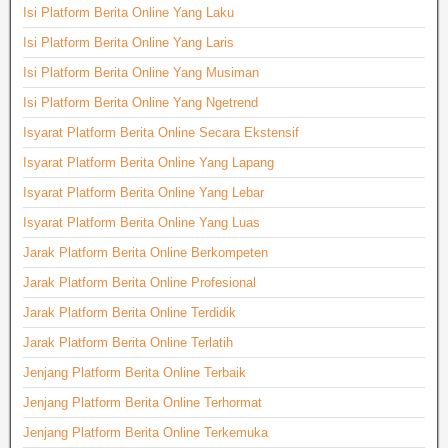
Isi Platform Berita Online Yang Laku
Isi Platform Berita Online Yang Laris
Isi Platform Berita Online Yang Musiman
Isi Platform Berita Online Yang Ngetrend
Isyarat Platform Berita Online Secara Ekstensif
Isyarat Platform Berita Online Yang Lapang
Isyarat Platform Berita Online Yang Lebar
Isyarat Platform Berita Online Yang Luas
Jarak Platform Berita Online Berkompeten
Jarak Platform Berita Online Profesional
Jarak Platform Berita Online Terdidik
Jarak Platform Berita Online Terlatih
Jenjang Platform Berita Online Terbaik
Jenjang Platform Berita Online Terhormat
Jenjang Platform Berita Online Terkemuka