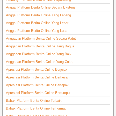
Anggai Platform Berita Online Secara Ekstensif
Anggai Platform Berita Online Yang Lapang
Anggai Platform Berita Online Yang Lebar
Anggai Platform Berita Online Yang Luas
Anggapan Platform Berita Online Secara Patut
Anggapan Platform Berita Online Yang Bagus
Anggapan Platform Berita Online Yang Baik
Anggapan Platform Berita Online Yang Cakap
Apresiasi Platform Berita Online Berjejak
Apresiasi Platform Berita Online Berkesan
Apresiasi Platform Berita Online Bertapak
Apresiasi Platform Berita Online Bertumpu
Babak Platform Berita Online Terbaik
Babak Platform Berita Online Terhormat