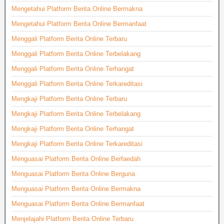
Mengetahui Platform Berita Online Bermakna
Mengetahui Platform Berita Online Bermanfaat
Menggali Platform Berita Online Terbaru
Menggali Platform Berita Online Terbelakang
Menggali Platform Berita Online Terhangat
Menggali Platform Berita Online Terkareditasi
Mengkaji Platform Berita Online Terbaru
Mengkaji Platform Berita Online Terbelakang
Mengkaji Platform Berita Online Terhangat
Mengkaji Platform Berita Online Terkareditasi
Menguasai Platform Berita Online Berfaedah
Menguasai Platform Berita Online Berguna
Menguasai Platform Berita Online Bermakna
Menguasai Platform Berita Online Bermanfaat
Menjelajahi Platform Berita Online Terbaru