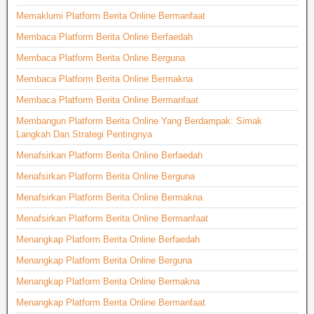
Memaklumi Platform Berita Online Bermanfaat
Membaca Platform Berita Online Berfaedah
Membaca Platform Berita Online Berguna
Membaca Platform Berita Online Bermakna
Membaca Platform Berita Online Bermanfaat
Membangun Platform Berita Online Yang Berdampak: Simak
Langkah Dan Strategi Pentingnya
Menafsirkan Platform Berita Online Berfaedah
Menafsirkan Platform Berita Online Berguna
Menafsirkan Platform Berita Online Bermakna
Menafsirkan Platform Berita Online Bermanfaat
Menangkap Platform Berita Online Berfaedah
Menangkap Platform Berita Online Berguna
Menangkap Platform Berita Online Bermakna
Menangkap Platform Berita Online Bermanfaat