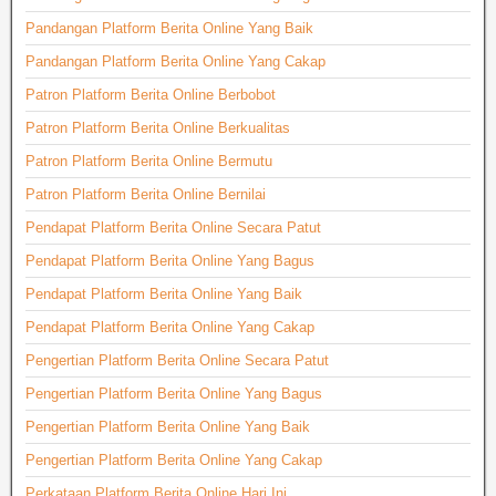
Pandangan Platform Berita Online Yang Baik
Pandangan Platform Berita Online Yang Cakap
Patron Platform Berita Online Berbobot
Patron Platform Berita Online Berkualitas
Patron Platform Berita Online Bermutu
Patron Platform Berita Online Bernilai
Pendapat Platform Berita Online Secara Patut
Pendapat Platform Berita Online Yang Bagus
Pendapat Platform Berita Online Yang Baik
Pendapat Platform Berita Online Yang Cakap
Pengertian Platform Berita Online Secara Patut
Pengertian Platform Berita Online Yang Bagus
Pengertian Platform Berita Online Yang Baik
Pengertian Platform Berita Online Yang Cakap
Perkataan Platform Berita Online Hari Ini