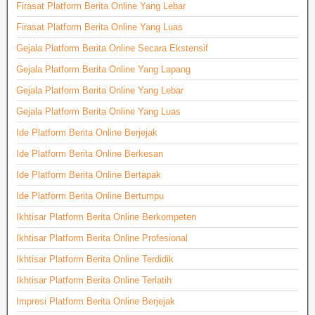
Firasat Platform Berita Online Yang Lebar
Firasat Platform Berita Online Yang Luas
Gejala Platform Berita Online Secara Ekstensif
Gejala Platform Berita Online Yang Lapang
Gejala Platform Berita Online Yang Lebar
Gejala Platform Berita Online Yang Luas
Ide Platform Berita Online Berjejak
Ide Platform Berita Online Berkesan
Ide Platform Berita Online Bertapak
Ide Platform Berita Online Bertumpu
Ikhtisar Platform Berita Online Berkompeten
Ikhtisar Platform Berita Online Profesional
Ikhtisar Platform Berita Online Terdidik
Ikhtisar Platform Berita Online Terlatih
Impresi Platform Berita Online Berjejak