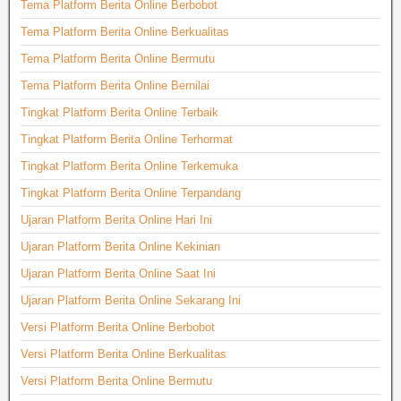
Tema Platform Berita Online Berbobot
Tema Platform Berita Online Berkualitas
Tema Platform Berita Online Bermutu
Tema Platform Berita Online Bernilai
Tingkat Platform Berita Online Terbaik
Tingkat Platform Berita Online Terhormat
Tingkat Platform Berita Online Terkemuka
Tingkat Platform Berita Online Terpandang
Ujaran Platform Berita Online Hari Ini
Ujaran Platform Berita Online Kekinian
Ujaran Platform Berita Online Saat Ini
Ujaran Platform Berita Online Sekarang Ini
Versi Platform Berita Online Berbobot
Versi Platform Berita Online Berkualitas
Versi Platform Berita Online Bermutu