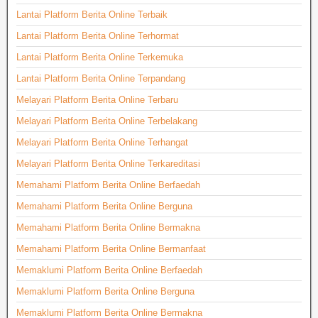
Lantai Platform Berita Online Terbaik
Lantai Platform Berita Online Terhormat
Lantai Platform Berita Online Terkemuka
Lantai Platform Berita Online Terpandang
Melayari Platform Berita Online Terbaru
Melayari Platform Berita Online Terbelakang
Melayari Platform Berita Online Terhangat
Melayari Platform Berita Online Terkareditasi
Memahami Platform Berita Online Berfaedah
Memahami Platform Berita Online Berguna
Memahami Platform Berita Online Bermakna
Memahami Platform Berita Online Bermanfaat
Memaklumi Platform Berita Online Berfaedah
Memaklumi Platform Berita Online Berguna
Memaklumi Platform Berita Online Bermakna