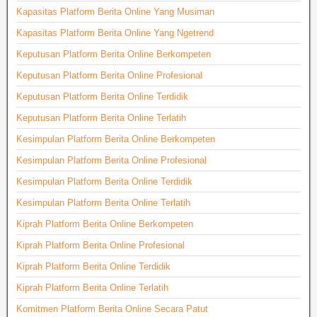
Kapasitas Platform Berita Online Yang Musiman
Kapasitas Platform Berita Online Yang Ngetrend
Keputusan Platform Berita Online Berkompeten
Keputusan Platform Berita Online Profesional
Keputusan Platform Berita Online Terdidik
Keputusan Platform Berita Online Terlatih
Kesimpulan Platform Berita Online Berkompeten
Kesimpulan Platform Berita Online Profesional
Kesimpulan Platform Berita Online Terdidik
Kesimpulan Platform Berita Online Terlatih
Kiprah Platform Berita Online Berkompeten
Kiprah Platform Berita Online Profesional
Kiprah Platform Berita Online Terdidik
Kiprah Platform Berita Online Terlatih
Komitmen Platform Berita Online Secara Patut