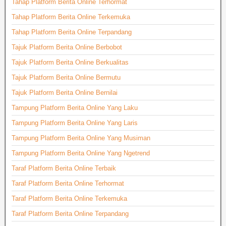
Tahap Platform Berita Online Terhormat
Tahap Platform Berita Online Terkemuka
Tahap Platform Berita Online Terpandang
Tajuk Platform Berita Online Berbobot
Tajuk Platform Berita Online Berkualitas
Tajuk Platform Berita Online Bermutu
Tajuk Platform Berita Online Bernilai
Tampung Platform Berita Online Yang Laku
Tampung Platform Berita Online Yang Laris
Tampung Platform Berita Online Yang Musiman
Tampung Platform Berita Online Yang Ngetrend
Taraf Platform Berita Online Terbaik
Taraf Platform Berita Online Terhormat
Taraf Platform Berita Online Terkemuka
Taraf Platform Berita Online Terpandang