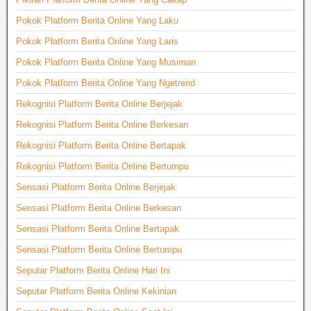
Pokok Platform Berita Online Yang Laku
Pokok Platform Berita Online Yang Laris
Pokok Platform Berita Online Yang Musiman
Pokok Platform Berita Online Yang Ngetrend
Rekognisi Platform Berita Online Berjejak
Rekognisi Platform Berita Online Berkesan
Rekognisi Platform Berita Online Bertapak
Rekognisi Platform Berita Online Bertumpu
Sensasi Platform Berita Online Berjejak
Sensasi Platform Berita Online Berkesan
Sensasi Platform Berita Online Bertapak
Sensasi Platform Berita Online Bertumpu
Seputar Platform Berita Online Hari Ini
Seputar Platform Berita Online Kekinian