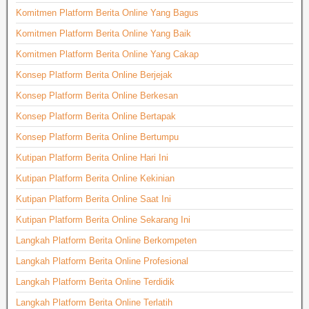
Komitmen Platform Berita Online Yang Bagus
Komitmen Platform Berita Online Yang Baik
Komitmen Platform Berita Online Yang Cakap
Konsep Platform Berita Online Berjejak
Konsep Platform Berita Online Berkesan
Konsep Platform Berita Online Bertapak
Konsep Platform Berita Online Bertumpu
Kutipan Platform Berita Online Hari Ini
Kutipan Platform Berita Online Kekinian
Kutipan Platform Berita Online Saat Ini
Kutipan Platform Berita Online Sekarang Ini
Langkah Platform Berita Online Berkompeten
Langkah Platform Berita Online Profesional
Langkah Platform Berita Online Terdidik
Langkah Platform Berita Online Terlatih