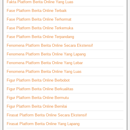
Fakta Platform Berita Online Yang Luas
Fase Platform Berita Online Terbaik
Fase Platform Berita Online Terhormat
Fase Platform Berita Online Terkemuka
Fase Platform Berita Online Terpandang
Fenomena Platform Berita Online Secara Ekstensif
Fenomena Platform Berita Online Yang Lapang
Fenomena Platform Berita Online Yang Lebar
Fenomena Platform Berita Online Yang Luas
Figur Platform Berita Online Berbobot
Figur Platform Berita Online Berkualitas
Figur Platform Berita Online Bermutu
Figur Platform Berita Online Bernilai
Firasat Platform Berita Online Secara Ekstensif
Firasat Platform Berita Online Yang Lapang