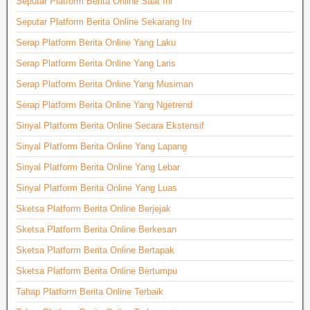
Seputar Platform Berita Online Saat Ini
Seputar Platform Berita Online Sekarang Ini
Serap Platform Berita Online Yang Laku
Serap Platform Berita Online Yang Laris
Serap Platform Berita Online Yang Musiman
Serap Platform Berita Online Yang Ngetrend
Sinyal Platform Berita Online Secara Ekstensif
Sinyal Platform Berita Online Yang Lapang
Sinyal Platform Berita Online Yang Lebar
Sinyal Platform Berita Online Yang Luas
Sketsa Platform Berita Online Berjejak
Sketsa Platform Berita Online Berkesan
Sketsa Platform Berita Online Bertapak
Sketsa Platform Berita Online Bertumpu
Tahap Platform Berita Online Terbaik