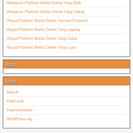
Wawasan Platform Berita Online Yang Baik
Wawasan Platform Berita Online Yang Cakap
Wujud Platform Berita Online Secara Ekstensif
Wujud Platform Berita Online Yang Lapang
Wujud Platform Berita Online Yang Lebar
Wujud Platform Berita Online Yang Luas
Arsip
Meta
Masuk
Feed entri
Feed komentar
WordPress.org