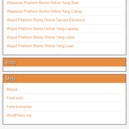
Wawasan Platform Berita Online Yang Baik
Wawasan Platform Berita Online Yang Cakap
Wujud Platform Berita Online Secara Ekstensif
Wujud Platform Berita Online Yang Lapang
Wujud Platform Berita Online Yang Lebar
Wujud Platform Berita Online Yang Luas
Arsip
Meta
Masuk
Feed entri
Feed komentar
WordPress.org