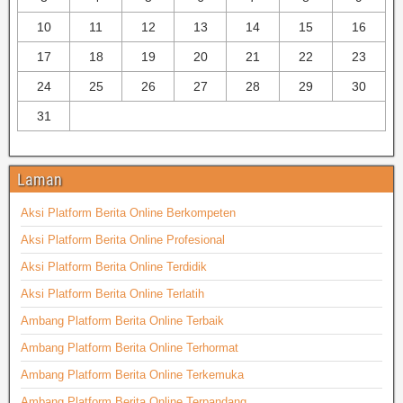
10
11
12
13
14
15
16
17
18
19
20
21
22
23
24
25
26
27
28
29
30
31
Laman
Aksi Platform Berita Online Berkompeten
Aksi Platform Berita Online Profesional
Aksi Platform Berita Online Terdidik
Aksi Platform Berita Online Terlatih
Ambang Platform Berita Online Terbaik
Ambang Platform Berita Online Terhormat
Ambang Platform Berita Online Terkemuka
Ambang Platform Berita Online Terpandang