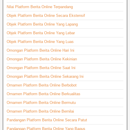
Nilai Platform Berita Online Terpandang
Objek Platform Berita Online Secara Ekstensif
Objek Platform Berita Online Yang Lapang
Objek Platform Berita Online Yang Lebar
Objek Platform Berita Online Yang Luas
Omongan Platform Berita Online Hari Ini
Omongan Platform Berita Online Kekinian
Omongan Platform Berita Online Saat Ini
Omongan Platform Berita Online Sekarang Ini
Ornamen Platform Berita Online Berbobot
Ornamen Platform Berita Online Berkualitas
Ornamen Platform Berita Online Bermutu
Ornamen Platform Berita Online Bernilai
Pandangan Platform Berita Online Secara Patut
Pandangan Platform Berita Online Yang Bagus