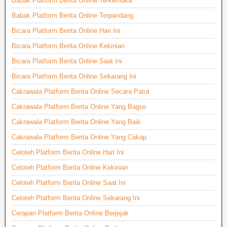
Babak Platform Berita Online Terkemuka
Babak Platform Berita Online Terpandang
Bicara Platform Berita Online Hari Ini
Bicara Platform Berita Online Kekinian
Bicara Platform Berita Online Saat Ini
Bicara Platform Berita Online Sekarang Ini
Cakrawala Platform Berita Online Secara Patut
Cakrawala Platform Berita Online Yang Bagus
Cakrawala Platform Berita Online Yang Baik
Cakrawala Platform Berita Online Yang Cakap
Celoteh Platform Berita Online Hari Ini
Celoteh Platform Berita Online Kekinian
Celoteh Platform Berita Online Saat Ini
Celoteh Platform Berita Online Sekarang Ini
Cerapan Platform Berita Online Berjejak