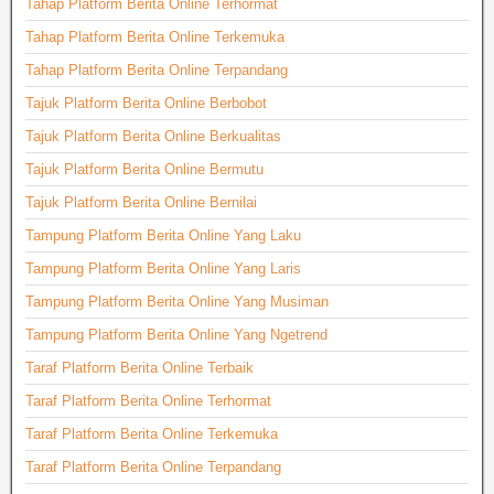
Tahap Platform Berita Online Terhormat
Tahap Platform Berita Online Terkemuka
Tahap Platform Berita Online Terpandang
Tajuk Platform Berita Online Berbobot
Tajuk Platform Berita Online Berkualitas
Tajuk Platform Berita Online Bermutu
Tajuk Platform Berita Online Bernilai
Tampung Platform Berita Online Yang Laku
Tampung Platform Berita Online Yang Laris
Tampung Platform Berita Online Yang Musiman
Tampung Platform Berita Online Yang Ngetrend
Taraf Platform Berita Online Terbaik
Taraf Platform Berita Online Terhormat
Taraf Platform Berita Online Terkemuka
Taraf Platform Berita Online Terpandang