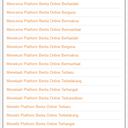
Mencerna Platform Berita Online Berfaedah
Mencerna Platform Berita Online Berguna
Mencerna Platform Berita Online Bermakna
Mencerna Platform Berita Online Bermanfaat
Menekuni Platform Berita Online Berfaedah
Menekuni Platform Berita Online Berguna
Menekuni Platform Berita Online Bermakna
Menekuni Platform Berita Online Bermanfaat
Menelaah Platform Berita Online Terbaru
Menelaah Platform Berita Online Terbelakang
Menelaah Platform Berita Online Terhangat
Menelaah Platform Berita Online Terkareditasi
Meneliti Platform Berita Online Terbaru
Meneliti Platform Berita Online Terbelakang
Meneliti Platform Berita Online Terhangat