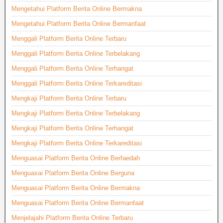
Mengetahui Platform Berita Online Bermakna
Mengetahui Platform Berita Online Bermanfaat
Menggali Platform Berita Online Terbaru
Menggali Platform Berita Online Terbelakang
Menggali Platform Berita Online Terhangat
Menggali Platform Berita Online Terkareditasi
Mengkaji Platform Berita Online Terbaru
Mengkaji Platform Berita Online Terbelakang
Mengkaji Platform Berita Online Terhangat
Mengkaji Platform Berita Online Terkareditasi
Menguasai Platform Berita Online Berfaedah
Menguasai Platform Berita Online Berguna
Menguasai Platform Berita Online Bermakna
Menguasai Platform Berita Online Bermanfaat
Menjelajahi Platform Berita Online Terbaru