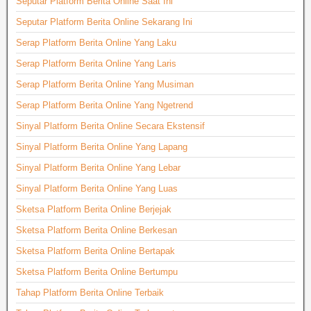
Seputar Platform Berita Online Saat Ini
Seputar Platform Berita Online Sekarang Ini
Serap Platform Berita Online Yang Laku
Serap Platform Berita Online Yang Laris
Serap Platform Berita Online Yang Musiman
Serap Platform Berita Online Yang Ngetrend
Sinyal Platform Berita Online Secara Ekstensif
Sinyal Platform Berita Online Yang Lapang
Sinyal Platform Berita Online Yang Lebar
Sinyal Platform Berita Online Yang Luas
Sketsa Platform Berita Online Berjejak
Sketsa Platform Berita Online Berkesan
Sketsa Platform Berita Online Bertapak
Sketsa Platform Berita Online Bertumpu
Tahap Platform Berita Online Terbaik