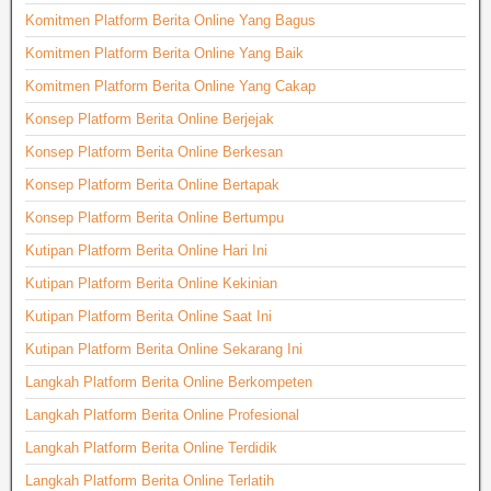
Komitmen Platform Berita Online Yang Bagus
Komitmen Platform Berita Online Yang Baik
Komitmen Platform Berita Online Yang Cakap
Konsep Platform Berita Online Berjejak
Konsep Platform Berita Online Berkesan
Konsep Platform Berita Online Bertapak
Konsep Platform Berita Online Bertumpu
Kutipan Platform Berita Online Hari Ini
Kutipan Platform Berita Online Kekinian
Kutipan Platform Berita Online Saat Ini
Kutipan Platform Berita Online Sekarang Ini
Langkah Platform Berita Online Berkompeten
Langkah Platform Berita Online Profesional
Langkah Platform Berita Online Terdidik
Langkah Platform Berita Online Terlatih