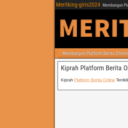
Meritking-giris2024
Membangun Plat
Membangun Platform Berita Online
Kiprah Platform Berita O
Kiprah
Platform Berita Online
Terdid