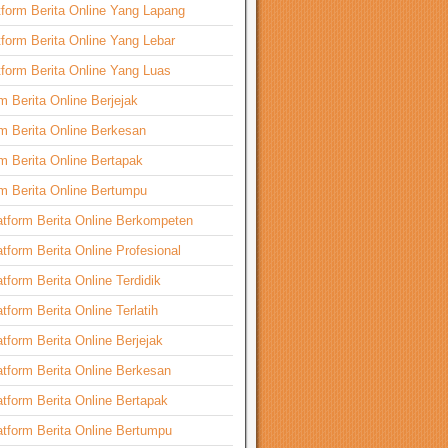
tform Berita Online Yang Lapang
tform Berita Online Yang Lebar
tform Berita Online Yang Luas
m Berita Online Berjejak
rm Berita Online Berkesan
rm Berita Online Bertapak
rm Berita Online Bertumpu
latform Berita Online Berkompeten
atform Berita Online Profesional
atform Berita Online Terdidik
atform Berita Online Terlatih
atform Berita Online Berjejak
atform Berita Online Berkesan
atform Berita Online Bertapak
atform Berita Online Bertumpu