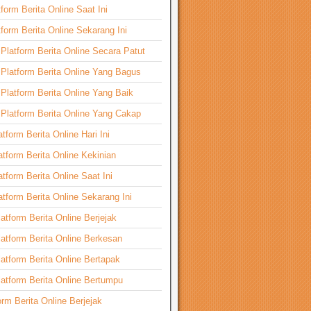
form Berita Online Saat Ini
tform Berita Online Sekarang Ini
Platform Berita Online Secara Patut
Platform Berita Online Yang Bagus
Platform Berita Online Yang Baik
Platform Berita Online Yang Cakap
tform Berita Online Hari Ini
atform Berita Online Kekinian
tform Berita Online Saat Ini
atform Berita Online Sekarang Ini
atform Berita Online Berjejak
atform Berita Online Berkesan
atform Berita Online Bertapak
atform Berita Online Bertumpu
orm Berita Online Berjejak