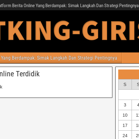
form Berita Online Yang Berdampak: Simak Langkah Dan Strategi Pentingnya
 Yang Berdampak: Simak Langkah Dan Strategi Pentingnya
nline Terdidik
S
ik
3
10
1
17
1
24
2