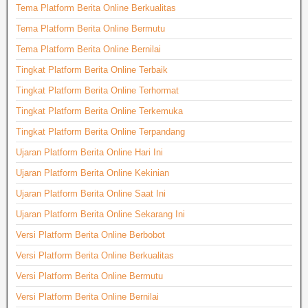
Tema Platform Berita Online Berkualitas
Tema Platform Berita Online Bermutu
Tema Platform Berita Online Bernilai
Tingkat Platform Berita Online Terbaik
Tingkat Platform Berita Online Terhormat
Tingkat Platform Berita Online Terkemuka
Tingkat Platform Berita Online Terpandang
Ujaran Platform Berita Online Hari Ini
Ujaran Platform Berita Online Kekinian
Ujaran Platform Berita Online Saat Ini
Ujaran Platform Berita Online Sekarang Ini
Versi Platform Berita Online Berbobot
Versi Platform Berita Online Berkualitas
Versi Platform Berita Online Bermutu
Versi Platform Berita Online Bernilai