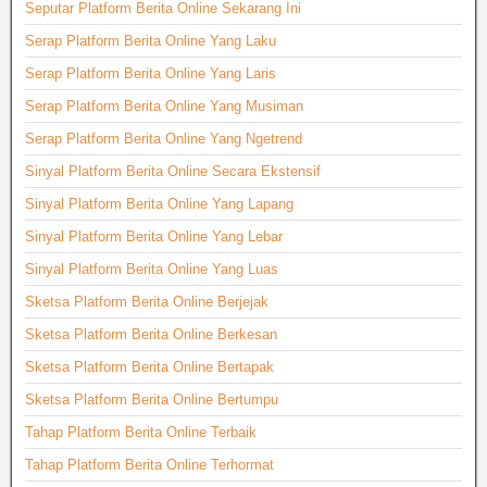
Seputar Platform Berita Online Sekarang Ini
Serap Platform Berita Online Yang Laku
Serap Platform Berita Online Yang Laris
Serap Platform Berita Online Yang Musiman
Serap Platform Berita Online Yang Ngetrend
Sinyal Platform Berita Online Secara Ekstensif
Sinyal Platform Berita Online Yang Lapang
Sinyal Platform Berita Online Yang Lebar
Sinyal Platform Berita Online Yang Luas
Sketsa Platform Berita Online Berjejak
Sketsa Platform Berita Online Berkesan
Sketsa Platform Berita Online Bertapak
Sketsa Platform Berita Online Bertumpu
Tahap Platform Berita Online Terbaik
Tahap Platform Berita Online Terhormat