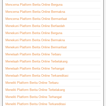
Mencerna Platform Berita Online Berguna
Mencerna Platform Berita Online Bermakna
Mencerna Platform Berita Online Bermanfaat
Menekuni Platform Berita Online Berfaedah
Menekuni Platform Berita Online Berguna
Menekuni Platform Berita Online Bermakna
Menekuni Platform Berita Online Bermanfaat
Menelaah Platform Berita Online Terbaru
Menelaah Platform Berita Online Terbelakang
Menelaah Platform Berita Online Terhangat
Menelaah Platform Berita Online Terkareditasi
Meneliti Platform Berita Online Terbaru
Meneliti Platform Berita Online Terbelakang
Meneliti Platform Berita Online Terhangat
Meneliti Platform Berita Online Terkareditasi