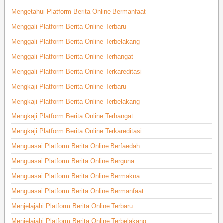
Mengetahui Platform Berita Online Bermanfaat
Menggali Platform Berita Online Terbaru
Menggali Platform Berita Online Terbelakang
Menggali Platform Berita Online Terhangat
Menggali Platform Berita Online Terkareditasi
Mengkaji Platform Berita Online Terbaru
Mengkaji Platform Berita Online Terbelakang
Mengkaji Platform Berita Online Terhangat
Mengkaji Platform Berita Online Terkareditasi
Menguasai Platform Berita Online Berfaedah
Menguasai Platform Berita Online Berguna
Menguasai Platform Berita Online Bermakna
Menguasai Platform Berita Online Bermanfaat
Menjelajahi Platform Berita Online Terbaru
Menjelajahi Platform Berita Online Terbelakang