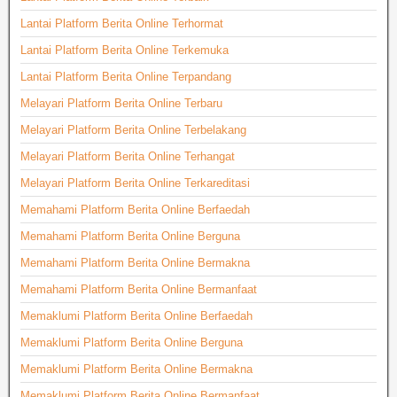
Lantai Platform Berita Online Terhormat
Lantai Platform Berita Online Terkemuka
Lantai Platform Berita Online Terpandang
Melayari Platform Berita Online Terbaru
Melayari Platform Berita Online Terbelakang
Melayari Platform Berita Online Terhangat
Melayari Platform Berita Online Terkareditasi
Memahami Platform Berita Online Berfaedah
Memahami Platform Berita Online Berguna
Memahami Platform Berita Online Bermakna
Memahami Platform Berita Online Bermanfaat
Memaklumi Platform Berita Online Berfaedah
Memaklumi Platform Berita Online Berguna
Memaklumi Platform Berita Online Bermakna
Memaklumi Platform Berita Online Bermanfaat