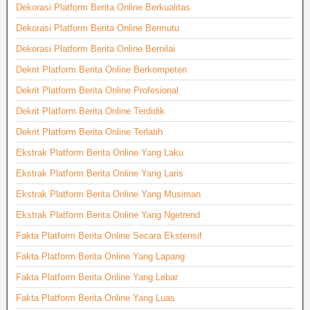
Dekorasi Platform Berita Online Berkualitas
Dekorasi Platform Berita Online Bermutu
Dekorasi Platform Berita Online Bernilai
Dekrit Platform Berita Online Berkompeten
Dekrit Platform Berita Online Profesional
Dekrit Platform Berita Online Terdidik
Dekrit Platform Berita Online Terlatih
Ekstrak Platform Berita Online Yang Laku
Ekstrak Platform Berita Online Yang Laris
Ekstrak Platform Berita Online Yang Musiman
Ekstrak Platform Berita Online Yang Ngetrend
Fakta Platform Berita Online Secara Ekstensif
Fakta Platform Berita Online Yang Lapang
Fakta Platform Berita Online Yang Lebar
Fakta Platform Berita Online Yang Luas