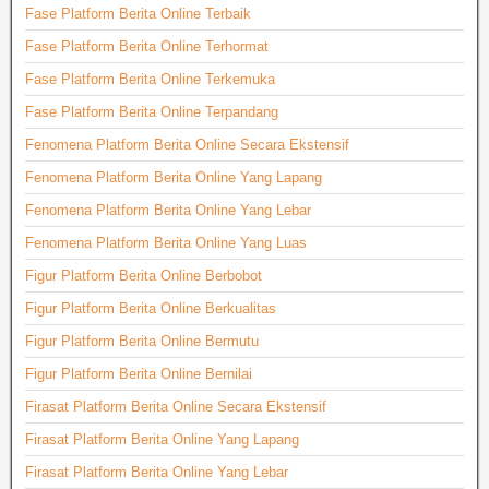
Fase Platform Berita Online Terbaik
Fase Platform Berita Online Terhormat
Fase Platform Berita Online Terkemuka
Fase Platform Berita Online Terpandang
Fenomena Platform Berita Online Secara Ekstensif
Fenomena Platform Berita Online Yang Lapang
Fenomena Platform Berita Online Yang Lebar
Fenomena Platform Berita Online Yang Luas
Figur Platform Berita Online Berbobot
Figur Platform Berita Online Berkualitas
Figur Platform Berita Online Bermutu
Figur Platform Berita Online Bernilai
Firasat Platform Berita Online Secara Ekstensif
Firasat Platform Berita Online Yang Lapang
Firasat Platform Berita Online Yang Lebar