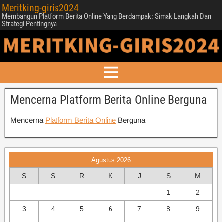
Meritking-giris2024
Membangun Platform Berita Online Yang Berdampak: Simak Langkah Dan
Strategi Pentingnya
Mencerna Platform Berita Online Berguna
Mencerna
Platform Berita Online
Berguna
Agustus 2026
S
S
R
K
J
S
M
1
2
3
4
5
6
7
8
9