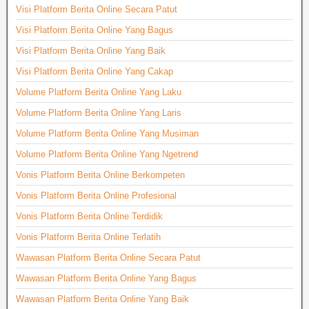
Visi Platform Berita Online Secara Patut
Visi Platform Berita Online Yang Bagus
Visi Platform Berita Online Yang Baik
Visi Platform Berita Online Yang Cakap
Volume Platform Berita Online Yang Laku
Volume Platform Berita Online Yang Laris
Volume Platform Berita Online Yang Musiman
Volume Platform Berita Online Yang Ngetrend
Vonis Platform Berita Online Berkompeten
Vonis Platform Berita Online Profesional
Vonis Platform Berita Online Terdidik
Vonis Platform Berita Online Terlatih
Wawasan Platform Berita Online Secara Patut
Wawasan Platform Berita Online Yang Bagus
Wawasan Platform Berita Online Yang Baik