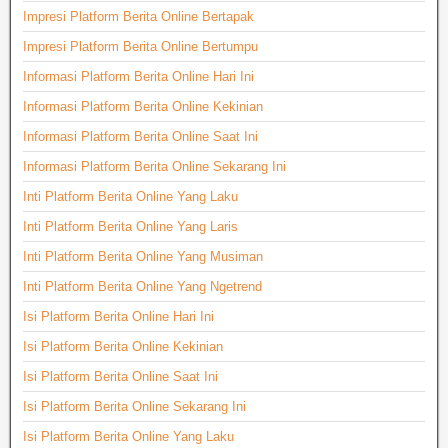
Impresi Platform Berita Online Bertapak
Impresi Platform Berita Online Bertumpu
Informasi Platform Berita Online Hari Ini
Informasi Platform Berita Online Kekinian
Informasi Platform Berita Online Saat Ini
Informasi Platform Berita Online Sekarang Ini
Inti Platform Berita Online Yang Laku
Inti Platform Berita Online Yang Laris
Inti Platform Berita Online Yang Musiman
Inti Platform Berita Online Yang Ngetrend
Isi Platform Berita Online Hari Ini
Isi Platform Berita Online Kekinian
Isi Platform Berita Online Saat Ini
Isi Platform Berita Online Sekarang Ini
Isi Platform Berita Online Yang Laku