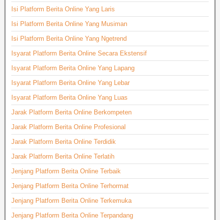
Isi Platform Berita Online Yang Laris
Isi Platform Berita Online Yang Musiman
Isi Platform Berita Online Yang Ngetrend
Isyarat Platform Berita Online Secara Ekstensif
Isyarat Platform Berita Online Yang Lapang
Isyarat Platform Berita Online Yang Lebar
Isyarat Platform Berita Online Yang Luas
Jarak Platform Berita Online Berkompeten
Jarak Platform Berita Online Profesional
Jarak Platform Berita Online Terdidik
Jarak Platform Berita Online Terlatih
Jenjang Platform Berita Online Terbaik
Jenjang Platform Berita Online Terhormat
Jenjang Platform Berita Online Terkemuka
Jenjang Platform Berita Online Terpandang