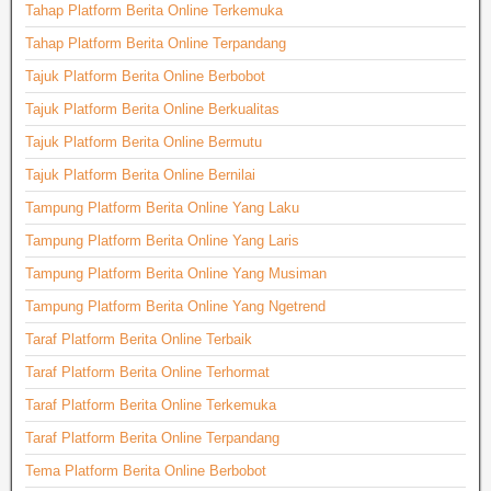
Tahap Platform Berita Online Terkemuka
Tahap Platform Berita Online Terpandang
Tajuk Platform Berita Online Berbobot
Tajuk Platform Berita Online Berkualitas
Tajuk Platform Berita Online Bermutu
Tajuk Platform Berita Online Bernilai
Tampung Platform Berita Online Yang Laku
Tampung Platform Berita Online Yang Laris
Tampung Platform Berita Online Yang Musiman
Tampung Platform Berita Online Yang Ngetrend
Taraf Platform Berita Online Terbaik
Taraf Platform Berita Online Terhormat
Taraf Platform Berita Online Terkemuka
Taraf Platform Berita Online Terpandang
Tema Platform Berita Online Berbobot