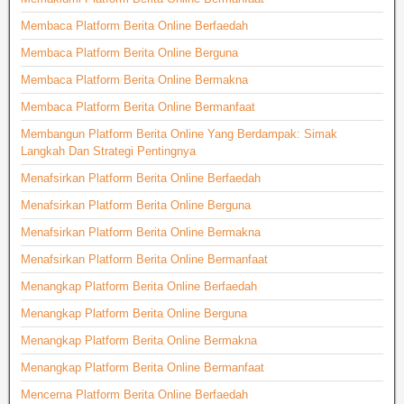
Membaca Platform Berita Online Berfaedah
Membaca Platform Berita Online Berguna
Membaca Platform Berita Online Bermakna
Membaca Platform Berita Online Bermanfaat
Membangun Platform Berita Online Yang Berdampak: Simak
Langkah Dan Strategi Pentingnya
Menafsirkan Platform Berita Online Berfaedah
Menafsirkan Platform Berita Online Berguna
Menafsirkan Platform Berita Online Bermakna
Menafsirkan Platform Berita Online Bermanfaat
Menangkap Platform Berita Online Berfaedah
Menangkap Platform Berita Online Berguna
Menangkap Platform Berita Online Bermakna
Menangkap Platform Berita Online Bermanfaat
Mencerna Platform Berita Online Berfaedah