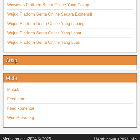
Wawasan Platform Berita Online Yang Cakap
Wujud Platform Berita Online Secara Ekstensif
Wujud Platform Berita Online Yang Lapang
Wujud Platform Berita Online Yang Lebar
Wujud Platform Berita Online Yang Luas
Arsip
Meta
Masuk
Feed entri
Feed komentar
WordPress.org
Meritking-giris2024 © 2025
Meritking-giris2024 Info