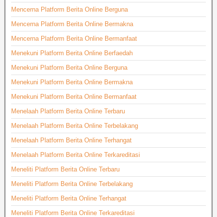
Mencerna Platform Berita Online Berguna
Mencerna Platform Berita Online Bermakna
Mencerna Platform Berita Online Bermanfaat
Menekuni Platform Berita Online Berfaedah
Menekuni Platform Berita Online Berguna
Menekuni Platform Berita Online Bermakna
Menekuni Platform Berita Online Bermanfaat
Menelaah Platform Berita Online Terbaru
Menelaah Platform Berita Online Terbelakang
Menelaah Platform Berita Online Terhangat
Menelaah Platform Berita Online Terkareditasi
Meneliti Platform Berita Online Terbaru
Meneliti Platform Berita Online Terbelakang
Meneliti Platform Berita Online Terhangat
Meneliti Platform Berita Online Terkareditasi