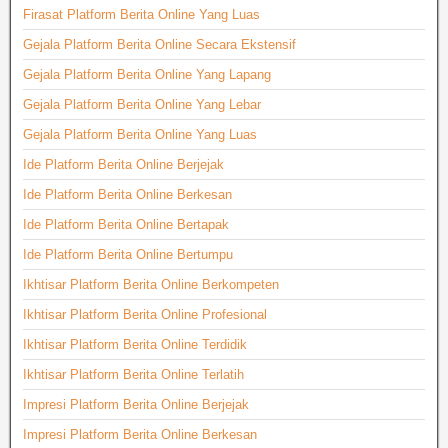
Firasat Platform Berita Online Yang Luas
Gejala Platform Berita Online Secara Ekstensif
Gejala Platform Berita Online Yang Lapang
Gejala Platform Berita Online Yang Lebar
Gejala Platform Berita Online Yang Luas
Ide Platform Berita Online Berjejak
Ide Platform Berita Online Berkesan
Ide Platform Berita Online Bertapak
Ide Platform Berita Online Bertumpu
Ikhtisar Platform Berita Online Berkompeten
Ikhtisar Platform Berita Online Profesional
Ikhtisar Platform Berita Online Terdidik
Ikhtisar Platform Berita Online Terlatih
Impresi Platform Berita Online Berjejak
Impresi Platform Berita Online Berkesan