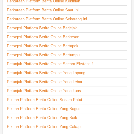
Perkataan Platform Berita Online Kekinian
Perkataan Platform Berita Online Saat Ini
Perkataan Platform Berita Online Sekarang Ini
Persepsi Platform Berita Online Berjejak
Persepsi Platform Berita Online Berkesan
Persepsi Platform Berita Online Bertapak
Persepsi Platform Berita Online Bertumpu
Petunjuk Platform Berita Online Secara Ekstensif
Petunjuk Platform Berita Online Yang Lapang
Petunjuk Platform Berita Online Yang Lebar
Petunjuk Platform Berita Online Yang Luas
Pikiran Platform Berita Online Secara Patut
Pikiran Platform Berita Online Yang Bagus
Pikiran Platform Berita Online Yang Baik
Pikiran Platform Berita Online Yang Cakap