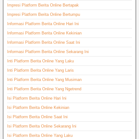
Impresi Platform Berita Online Bertapak
Impresi Platform Berita Online Bertumpu
Informasi Platform Berita Online Hari Ini
Informasi Platform Berita Online Kekinian
Informasi Platform Berita Online Saat Ini
Informasi Platform Berita Online Sekarang Ini
Inti Platform Berita Online Yang Laku
Inti Platform Berita Online Yang Laris
Inti Platform Berita Online Yang Musiman
Inti Platform Berita Online Yang Ngetrend
Isi Platform Berita Online Hari Ini
Isi Platform Berita Online Kekinian
Isi Platform Berita Online Saat Ini
Isi Platform Berita Online Sekarang Ini
Isi Platform Berita Online Yang Laku