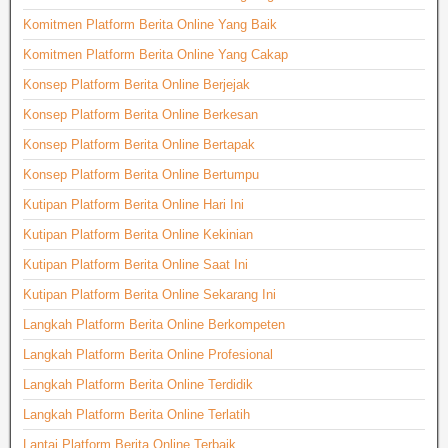
Komitmen Platform Berita Online Yang Baik
Komitmen Platform Berita Online Yang Cakap
Konsep Platform Berita Online Berjejak
Konsep Platform Berita Online Berkesan
Konsep Platform Berita Online Bertapak
Konsep Platform Berita Online Bertumpu
Kutipan Platform Berita Online Hari Ini
Kutipan Platform Berita Online Kekinian
Kutipan Platform Berita Online Saat Ini
Kutipan Platform Berita Online Sekarang Ini
Langkah Platform Berita Online Berkompeten
Langkah Platform Berita Online Profesional
Langkah Platform Berita Online Terdidik
Langkah Platform Berita Online Terlatih
Lantai Platform Berita Online Terbaik