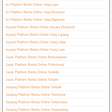
Isi Platform Berita Online Yang Laris
Isi Platform Berita Online Yang Musiman
Isi Platform Berita Online Yang Ngetrend
Isyarat Platform Berita Online Secara Ekstensif
Isyarat Platform Berita Online Yang Lapang
Isyarat Platform Berita Online Yang Lebar
Isyarat Platform Berita Online Yang Luas
Jarak Platform Berita Online Berkompeten
Jarak Platform Berita Online Profesional
Jarak Platform Berita Online Terdidik
Jarak Platform Berita Online Terlatih
Jenjang Platform Berita Online Terbaik
Jenjang Platform Berita Online Terhormat
Jenjang Platform Berita Online Terkemuka
Jenjang Platform Berita Online Terpandang