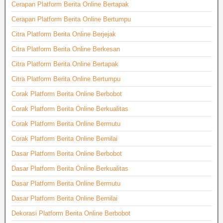
Cerapan Platform Berita Online Bertapak
Cerapan Platform Berita Online Bertumpu
Citra Platform Berita Online Berjejak
Citra Platform Berita Online Berkesan
Citra Platform Berita Online Bertapak
Citra Platform Berita Online Bertumpu
Corak Platform Berita Online Berbobot
Corak Platform Berita Online Berkualitas
Corak Platform Berita Online Bermutu
Corak Platform Berita Online Bernilai
Dasar Platform Berita Online Berbobot
Dasar Platform Berita Online Berkualitas
Dasar Platform Berita Online Bermutu
Dasar Platform Berita Online Bernilai
Dekorasi Platform Berita Online Berbobot