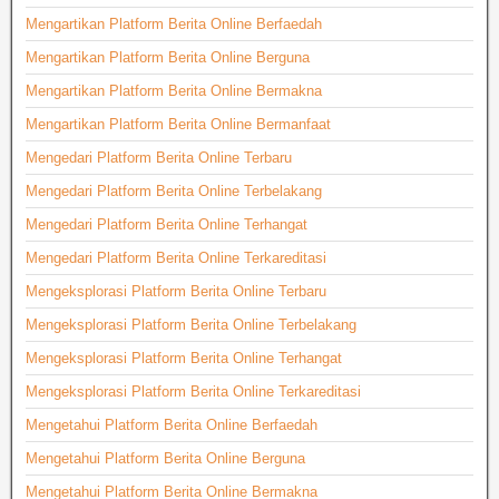
Mengartikan Platform Berita Online Berfaedah
Mengartikan Platform Berita Online Berguna
Mengartikan Platform Berita Online Bermakna
Mengartikan Platform Berita Online Bermanfaat
Mengedari Platform Berita Online Terbaru
Mengedari Platform Berita Online Terbelakang
Mengedari Platform Berita Online Terhangat
Mengedari Platform Berita Online Terkareditasi
Mengeksplorasi Platform Berita Online Terbaru
Mengeksplorasi Platform Berita Online Terbelakang
Mengeksplorasi Platform Berita Online Terhangat
Mengeksplorasi Platform Berita Online Terkareditasi
Mengetahui Platform Berita Online Berfaedah
Mengetahui Platform Berita Online Berguna
Mengetahui Platform Berita Online Bermakna