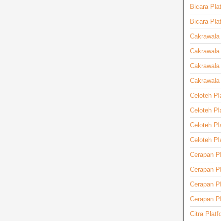
Bicara Plat
Bicara Pla
Cakrawala 
Cakrawala 
Cakrawala 
Cakrawala 
Celoteh Pla
Celoteh Pl
Celoteh Pla
Celoteh Pl
Cerapan Pl
Cerapan Pl
Cerapan Pl
Cerapan Pl
Citra Platf