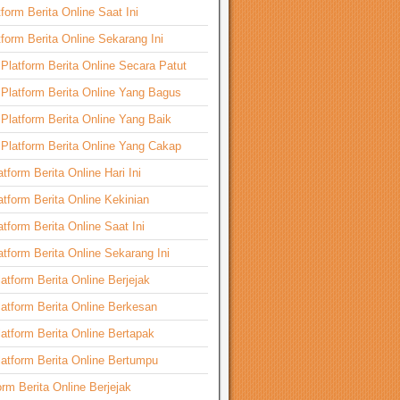
form Berita Online Saat Ini
tform Berita Online Sekarang Ini
Platform Berita Online Secara Patut
Platform Berita Online Yang Bagus
Platform Berita Online Yang Baik
Platform Berita Online Yang Cakap
tform Berita Online Hari Ini
atform Berita Online Kekinian
tform Berita Online Saat Ini
atform Berita Online Sekarang Ini
atform Berita Online Berjejak
atform Berita Online Berkesan
atform Berita Online Bertapak
atform Berita Online Bertumpu
orm Berita Online Berjejak