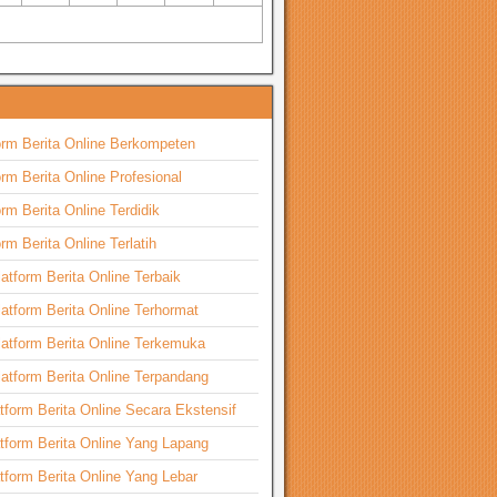
orm Berita Online Berkompeten
orm Berita Online Profesional
rm Berita Online Terdidik
rm Berita Online Terlatih
tform Berita Online Terbaik
tform Berita Online Terhormat
atform Berita Online Terkemuka
tform Berita Online Terpandang
tform Berita Online Secara Ekstensif
tform Berita Online Yang Lapang
tform Berita Online Yang Lebar