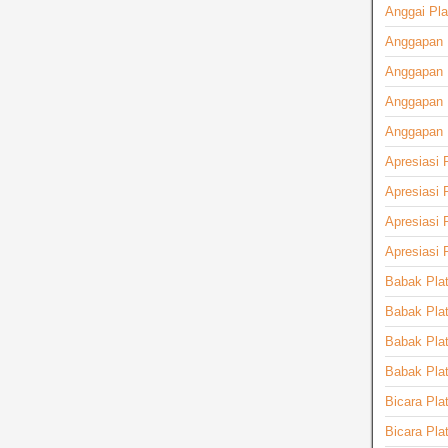
Anggai Pla
Anggapan P
Anggapan P
Anggapan P
Anggapan P
Apresiasi 
Apresiasi 
Apresiasi 
Apresiasi 
Babak Plat
Babak Plat
Babak Plat
Babak Plat
Bicara Plat
Bicara Pla