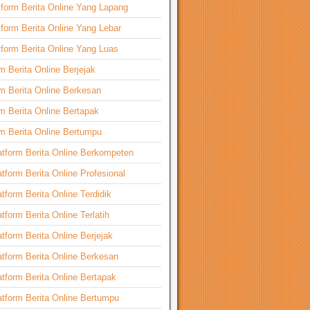
tform Berita Online Yang Lapang
tform Berita Online Yang Lebar
tform Berita Online Yang Luas
m Berita Online Berjejak
rm Berita Online Berkesan
rm Berita Online Bertapak
rm Berita Online Bertumpu
latform Berita Online Berkompeten
atform Berita Online Profesional
atform Berita Online Terdidik
atform Berita Online Terlatih
atform Berita Online Berjejak
atform Berita Online Berkesan
atform Berita Online Bertapak
atform Berita Online Bertumpu