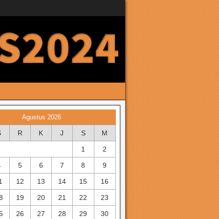
Agustus 2026
S
R
K
J
S
M
1
2
4
5
6
7
8
9
1
12
13
14
15
16
8
19
20
21
22
23
5
26
27
28
29
30