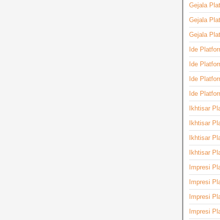
Gejala Pla
Gejala Pla
Gejala Pla
Ide Platfor
Ide Platfo
Ide Platfo
Ide Platfo
Ikhtisar P
Ikhtisar Pl
Ikhtisar Pl
Ikhtisar Pl
Impresi Pl
Impresi Pl
Impresi Pl
Impresi Pl