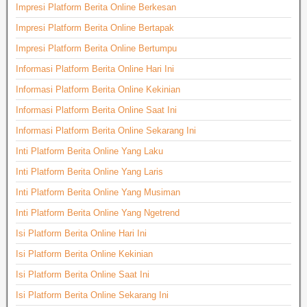
Impresi Platform Berita Online Berkesan
Impresi Platform Berita Online Bertapak
Impresi Platform Berita Online Bertumpu
Informasi Platform Berita Online Hari Ini
Informasi Platform Berita Online Kekinian
Informasi Platform Berita Online Saat Ini
Informasi Platform Berita Online Sekarang Ini
Inti Platform Berita Online Yang Laku
Inti Platform Berita Online Yang Laris
Inti Platform Berita Online Yang Musiman
Inti Platform Berita Online Yang Ngetrend
Isi Platform Berita Online Hari Ini
Isi Platform Berita Online Kekinian
Isi Platform Berita Online Saat Ini
Isi Platform Berita Online Sekarang Ini