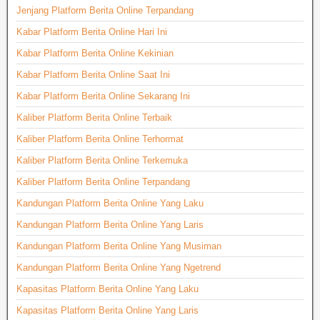
Jenjang Platform Berita Online Terpandang
Kabar Platform Berita Online Hari Ini
Kabar Platform Berita Online Kekinian
Kabar Platform Berita Online Saat Ini
Kabar Platform Berita Online Sekarang Ini
Kaliber Platform Berita Online Terbaik
Kaliber Platform Berita Online Terhormat
Kaliber Platform Berita Online Terkemuka
Kaliber Platform Berita Online Terpandang
Kandungan Platform Berita Online Yang Laku
Kandungan Platform Berita Online Yang Laris
Kandungan Platform Berita Online Yang Musiman
Kandungan Platform Berita Online Yang Ngetrend
Kapasitas Platform Berita Online Yang Laku
Kapasitas Platform Berita Online Yang Laris