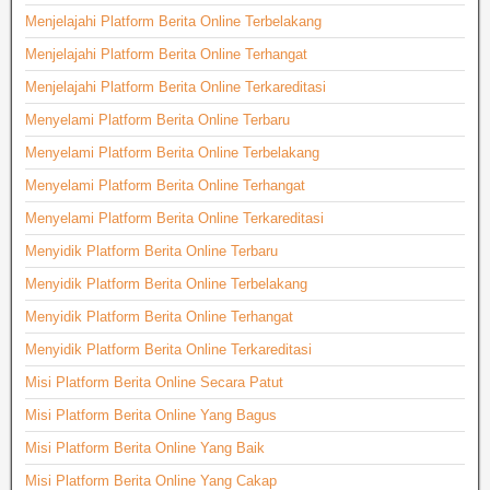
Menjelajahi Platform Berita Online Terbelakang
Menjelajahi Platform Berita Online Terhangat
Menjelajahi Platform Berita Online Terkareditasi
Menyelami Platform Berita Online Terbaru
Menyelami Platform Berita Online Terbelakang
Menyelami Platform Berita Online Terhangat
Menyelami Platform Berita Online Terkareditasi
Menyidik Platform Berita Online Terbaru
Menyidik Platform Berita Online Terbelakang
Menyidik Platform Berita Online Terhangat
Menyidik Platform Berita Online Terkareditasi
Misi Platform Berita Online Secara Patut
Misi Platform Berita Online Yang Bagus
Misi Platform Berita Online Yang Baik
Misi Platform Berita Online Yang Cakap