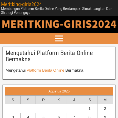
Meritking-giris2024
Membangun Platform Berita Online Yang Berdampak: Simak Langkah Dan
Strategi Pentingnya
Mengetahui Platform Berita Online
Bermakna
Mengetahui
Platform Berita Online
Bermakna
Agustus 2026
S
S
R
K
J
S
M
1
2
3
4
5
6
7
8
9