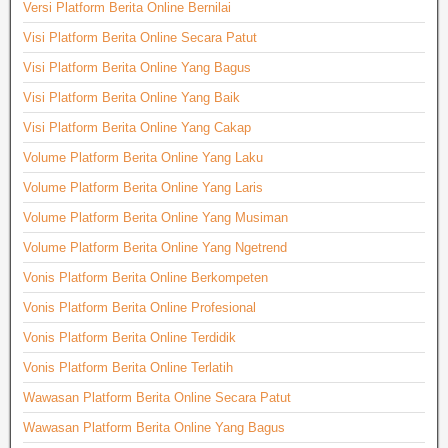
Versi Platform Berita Online Bernilai
Visi Platform Berita Online Secara Patut
Visi Platform Berita Online Yang Bagus
Visi Platform Berita Online Yang Baik
Visi Platform Berita Online Yang Cakap
Volume Platform Berita Online Yang Laku
Volume Platform Berita Online Yang Laris
Volume Platform Berita Online Yang Musiman
Volume Platform Berita Online Yang Ngetrend
Vonis Platform Berita Online Berkompeten
Vonis Platform Berita Online Profesional
Vonis Platform Berita Online Terdidik
Vonis Platform Berita Online Terlatih
Wawasan Platform Berita Online Secara Patut
Wawasan Platform Berita Online Yang Bagus