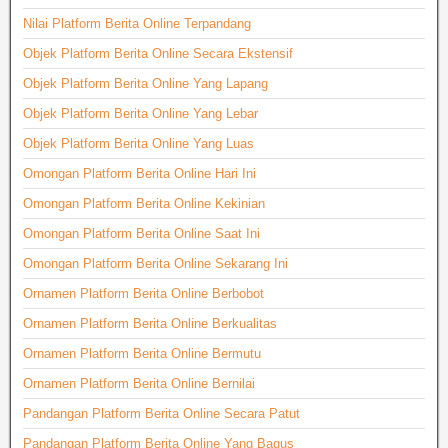
Nilai Platform Berita Online Terpandang
Objek Platform Berita Online Secara Ekstensif
Objek Platform Berita Online Yang Lapang
Objek Platform Berita Online Yang Lebar
Objek Platform Berita Online Yang Luas
Omongan Platform Berita Online Hari Ini
Omongan Platform Berita Online Kekinian
Omongan Platform Berita Online Saat Ini
Omongan Platform Berita Online Sekarang Ini
Ornamen Platform Berita Online Berbobot
Ornamen Platform Berita Online Berkualitas
Ornamen Platform Berita Online Bermutu
Ornamen Platform Berita Online Bernilai
Pandangan Platform Berita Online Secara Patut
Pandangan Platform Berita Online Yang Bagus