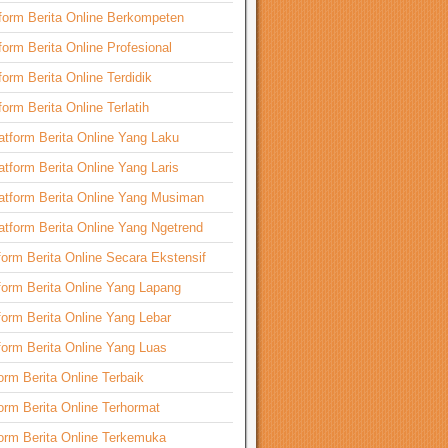
tform Berita Online Berkompeten
form Berita Online Profesional
form Berita Online Terdidik
form Berita Online Terlatih
atform Berita Online Yang Laku
atform Berita Online Yang Laris
atform Berita Online Yang Musiman
atform Berita Online Yang Ngetrend
form Berita Online Secara Ekstensif
form Berita Online Yang Lapang
form Berita Online Yang Lebar
form Berita Online Yang Luas
orm Berita Online Terbaik
orm Berita Online Terhormat
orm Berita Online Terkemuka