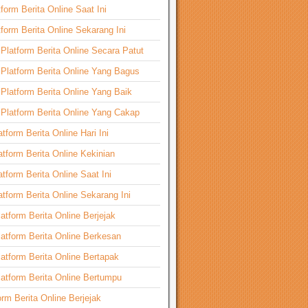
form Berita Online Saat Ini
tform Berita Online Sekarang Ini
Platform Berita Online Secara Patut
Platform Berita Online Yang Bagus
Platform Berita Online Yang Baik
Platform Berita Online Yang Cakap
tform Berita Online Hari Ini
atform Berita Online Kekinian
tform Berita Online Saat Ini
atform Berita Online Sekarang Ini
atform Berita Online Berjejak
atform Berita Online Berkesan
atform Berita Online Bertapak
atform Berita Online Bertumpu
orm Berita Online Berjejak