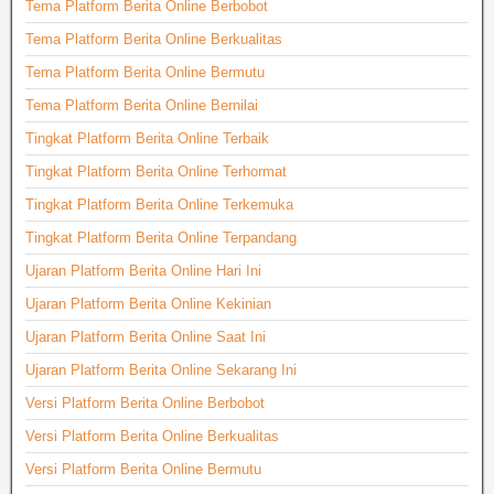
Tema Platform Berita Online Berbobot
Tema Platform Berita Online Berkualitas
Tema Platform Berita Online Bermutu
Tema Platform Berita Online Bernilai
Tingkat Platform Berita Online Terbaik
Tingkat Platform Berita Online Terhormat
Tingkat Platform Berita Online Terkemuka
Tingkat Platform Berita Online Terpandang
Ujaran Platform Berita Online Hari Ini
Ujaran Platform Berita Online Kekinian
Ujaran Platform Berita Online Saat Ini
Ujaran Platform Berita Online Sekarang Ini
Versi Platform Berita Online Berbobot
Versi Platform Berita Online Berkualitas
Versi Platform Berita Online Bermutu