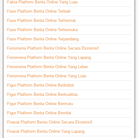
Fakta Platform Berita Online Yang Luas
Fase Platform Berita Online Terbaik
Fase Platform Berita Online Terhormat
Fase Platform Berita Online Terkemuka
Fase Platform Berita Online Terpandang
Fenomena Platform Berita Online Secara Ekstensif
Fenomena Platform Berita Online Yang Lapang
Fenomena Platform Berita Online Yang Lebar
Fenomena Platform Berita Online Yang Luas
Figur Platform Berita Online Berbobot
Figur Platform Berita Online Berkualitas
Figur Platform Berita Online Bermutu
Figur Platform Berita Online Bernilai
Firasat Platform Berita Online Secara Ekstensif
Firasat Platform Berita Online Yang Lapang