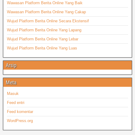
Wawasan Platform Berita Online Yang Baik
Wawasan Platform Berita Online Yang Cakap
Wujud Platform Berita Online Secara Ekstensif
Wujud Platform Berita Online Yang Lapang
Wujud Platform Berita Online Yang Lebar
Wujud Platform Berita Online Yang Luas
Arsip
Meta
Masuk
Feed entri
Feed komentar
WordPress.org