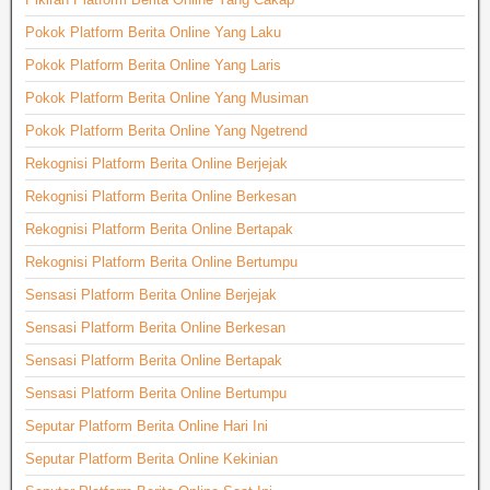
Pokok Platform Berita Online Yang Laku
Pokok Platform Berita Online Yang Laris
Pokok Platform Berita Online Yang Musiman
Pokok Platform Berita Online Yang Ngetrend
Rekognisi Platform Berita Online Berjejak
Rekognisi Platform Berita Online Berkesan
Rekognisi Platform Berita Online Bertapak
Rekognisi Platform Berita Online Bertumpu
Sensasi Platform Berita Online Berjejak
Sensasi Platform Berita Online Berkesan
Sensasi Platform Berita Online Bertapak
Sensasi Platform Berita Online Bertumpu
Seputar Platform Berita Online Hari Ini
Seputar Platform Berita Online Kekinian