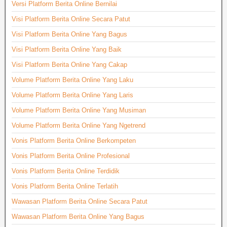
Versi Platform Berita Online Bernilai
Visi Platform Berita Online Secara Patut
Visi Platform Berita Online Yang Bagus
Visi Platform Berita Online Yang Baik
Visi Platform Berita Online Yang Cakap
Volume Platform Berita Online Yang Laku
Volume Platform Berita Online Yang Laris
Volume Platform Berita Online Yang Musiman
Volume Platform Berita Online Yang Ngetrend
Vonis Platform Berita Online Berkompeten
Vonis Platform Berita Online Profesional
Vonis Platform Berita Online Terdidik
Vonis Platform Berita Online Terlatih
Wawasan Platform Berita Online Secara Patut
Wawasan Platform Berita Online Yang Bagus