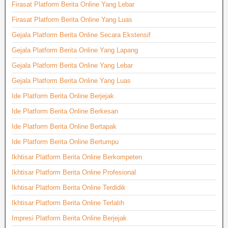
Firasat Platform Berita Online Yang Lebar
Firasat Platform Berita Online Yang Luas
Gejala Platform Berita Online Secara Ekstensif
Gejala Platform Berita Online Yang Lapang
Gejala Platform Berita Online Yang Lebar
Gejala Platform Berita Online Yang Luas
Ide Platform Berita Online Berjejak
Ide Platform Berita Online Berkesan
Ide Platform Berita Online Bertapak
Ide Platform Berita Online Bertumpu
Ikhtisar Platform Berita Online Berkompeten
Ikhtisar Platform Berita Online Profesional
Ikhtisar Platform Berita Online Terdidik
Ikhtisar Platform Berita Online Terlatih
Impresi Platform Berita Online Berjejak