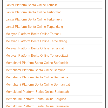
Lantai Platform Berita Online Terbaik
Lantai Platform Berita Online Terhormat
Lantai Platform Berita Online Terkemuka
Lantai Platform Berita Online Terpandang
Melayari Platform Berita Online Terbaru
Melayari Platform Berita Online Terbelakang
Melayari Platform Berita Online Terhangat
Melayari Platform Berita Online Terkareditasi
Memahami Platform Berita Online Berfaedah
Memahami Platform Berita Online Berguna
Memahami Platform Berita Online Bermakna
Memahami Platform Berita Online Bermanfaat
Memaklumi Platform Berita Online Berfaedah
Memaklumi Platform Berita Online Berguna
Memaklumi Platform Berita Online Bermakna