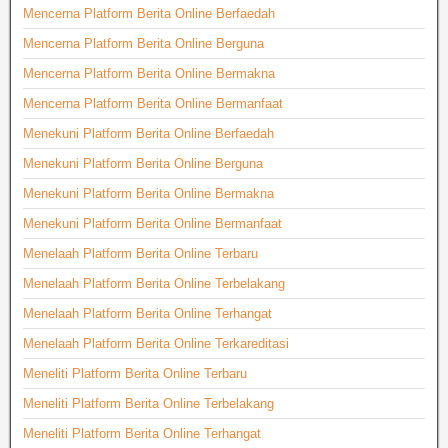
Mencerna Platform Berita Online Berfaedah
Mencerna Platform Berita Online Berguna
Mencerna Platform Berita Online Bermakna
Mencerna Platform Berita Online Bermanfaat
Menekuni Platform Berita Online Berfaedah
Menekuni Platform Berita Online Berguna
Menekuni Platform Berita Online Bermakna
Menekuni Platform Berita Online Bermanfaat
Menelaah Platform Berita Online Terbaru
Menelaah Platform Berita Online Terbelakang
Menelaah Platform Berita Online Terhangat
Menelaah Platform Berita Online Terkareditasi
Meneliti Platform Berita Online Terbaru
Meneliti Platform Berita Online Terbelakang
Meneliti Platform Berita Online Terhangat