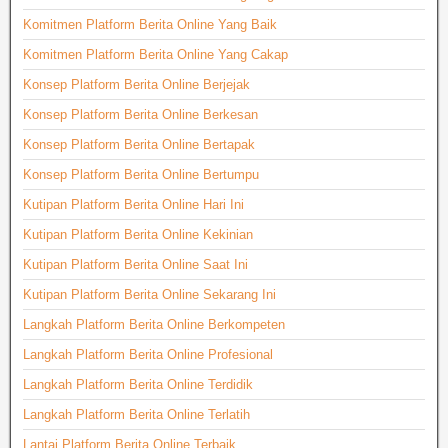
Komitmen Platform Berita Online Yang Baik
Komitmen Platform Berita Online Yang Cakap
Konsep Platform Berita Online Berjejak
Konsep Platform Berita Online Berkesan
Konsep Platform Berita Online Bertapak
Konsep Platform Berita Online Bertumpu
Kutipan Platform Berita Online Hari Ini
Kutipan Platform Berita Online Kekinian
Kutipan Platform Berita Online Saat Ini
Kutipan Platform Berita Online Sekarang Ini
Langkah Platform Berita Online Berkompeten
Langkah Platform Berita Online Profesional
Langkah Platform Berita Online Terdidik
Langkah Platform Berita Online Terlatih
Lantai Platform Berita Online Terbaik