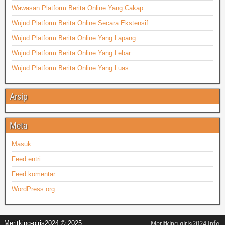
Wawasan Platform Berita Online Yang Cakap
Wujud Platform Berita Online Secara Ekstensif
Wujud Platform Berita Online Yang Lapang
Wujud Platform Berita Online Yang Lebar
Wujud Platform Berita Online Yang Luas
Arsip
Meta
Masuk
Feed entri
Feed komentar
WordPress.org
Meritking-giris2024 © 2025
Meritking-giris2024 Info