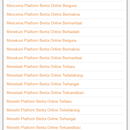
Mencerna Platform Berita Online Berguna
Mencerna Platform Berita Online Bermakna
Mencerna Platform Berita Online Bermanfaat
Menekuni Platform Berita Online Berfaedah
Menekuni Platform Berita Online Berguna
Menekuni Platform Berita Online Bermakna
Menekuni Platform Berita Online Bermanfaat
Menelaah Platform Berita Online Terbaru
Menelaah Platform Berita Online Terbelakang
Menelaah Platform Berita Online Terhangat
Menelaah Platform Berita Online Terkareditasi
Meneliti Platform Berita Online Terbaru
Meneliti Platform Berita Online Terbelakang
Meneliti Platform Berita Online Terhangat
Meneliti Platform Berita Online Terkareditasi