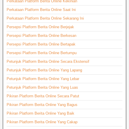
Perkataan Platform Berita Online Kekinian
Perkataan Platform Berita Online Saat Ini
Perkataan Platform Berita Online Sekarang Ini
Persepsi Platform Berita Online Berjejak
Persepsi Platform Berita Online Berkesan
Persepsi Platform Berita Online Bertapak
Persepsi Platform Berita Online Bertumpu
Petunjuk Platform Berita Online Secara Ekstensif
Petunjuk Platform Berita Online Yang Lapang
Petunjuk Platform Berita Online Yang Lebar
Petunjuk Platform Berita Online Yang Luas
Pikiran Platform Berita Online Secara Patut
Pikiran Platform Berita Online Yang Bagus
Pikiran Platform Berita Online Yang Baik
Pikiran Platform Berita Online Yang Cakap