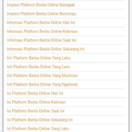
Impresi Platform Berita Online Bertapak
Impresi Platform Berita Online Bertumpu
Informasi Platform Berita Online Hari Ini
Informasi Platform Berita Online Kekinian
Informasi Platform Berita Online Saat Ini
Informasi Platform Berita Online Sekarang Ini
Inti Platform Berita Online Yang Laku
Inti Platform Berita Online Yang Laris
Inti Platform Berita Online Yang Musiman
Inti Platform Berita Online Yang Ngetrend
Isi Platform Berita Online Hari Ini
Isi Platform Berita Online Kekinian
Isi Platform Berita Online Saat Ini
Isi Platform Berita Online Sekarang Ini
Isi Platform Berita Online Yang Laku