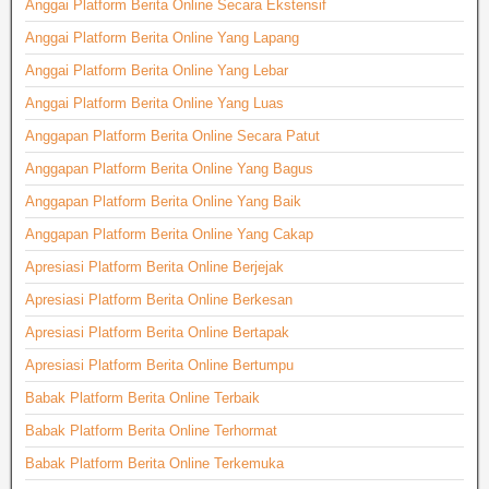
Anggai Platform Berita Online Secara Ekstensif
Anggai Platform Berita Online Yang Lapang
Anggai Platform Berita Online Yang Lebar
Anggai Platform Berita Online Yang Luas
Anggapan Platform Berita Online Secara Patut
Anggapan Platform Berita Online Yang Bagus
Anggapan Platform Berita Online Yang Baik
Anggapan Platform Berita Online Yang Cakap
Apresiasi Platform Berita Online Berjejak
Apresiasi Platform Berita Online Berkesan
Apresiasi Platform Berita Online Bertapak
Apresiasi Platform Berita Online Bertumpu
Babak Platform Berita Online Terbaik
Babak Platform Berita Online Terhormat
Babak Platform Berita Online Terkemuka