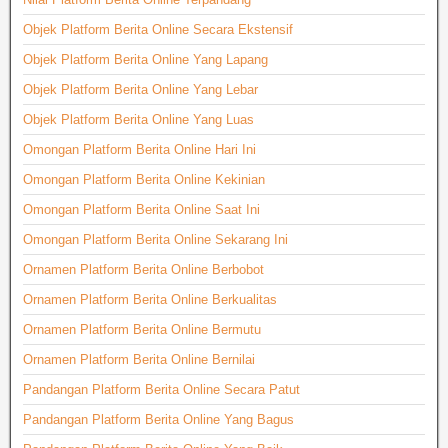
Objek Platform Berita Online Secara Ekstensif
Objek Platform Berita Online Yang Lapang
Objek Platform Berita Online Yang Lebar
Objek Platform Berita Online Yang Luas
Omongan Platform Berita Online Hari Ini
Omongan Platform Berita Online Kekinian
Omongan Platform Berita Online Saat Ini
Omongan Platform Berita Online Sekarang Ini
Ornamen Platform Berita Online Berbobot
Ornamen Platform Berita Online Berkualitas
Ornamen Platform Berita Online Bermutu
Ornamen Platform Berita Online Bernilai
Pandangan Platform Berita Online Secara Patut
Pandangan Platform Berita Online Yang Bagus