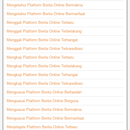
Mengetahui Platform Berita Online Bermakna
Mengetahui Platform Berita Online Bermanfaat
Menggali Platform Berita Online Terbaru
Menggali Platform Berita Online Terbelakang
Menggali Platform Berita Online Terhangat
Menggali Platform Berita Online Terkareditasi
Mengkaji Platform Berita Online Terbaru
Mengkaji Platform Berita Online Terbelakang
Mengkaji Platform Berita Online Terhangat
Mengkaji Platform Berita Online Terkareditasi
Menguasai Platform Berita Online Berfaedah
Menguasai Platform Berita Online Berguna
Menguasai Platform Berita Online Bermakna
Menguasai Platform Berita Online Bermanfaat
Menjelajahi Platform Berita Online Terbaru