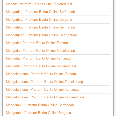
Meneliti Platform Berita Online Terkareditasi
Mengartikan Platform Berita Online Berfaedah
Mengartikan Platform Berita Online Berguna
Mengartikan Platform Berita Online Bermakna
Mengartikan Platform Berita Online Bermanfaat
Mengedari Platform Berita Online Terbaru
Mengedari Platform Berita Online Terbelakang
Mengedari Platform Berita Online Terhangat
Mengedari Platform Berita Online Terkareditasi
Mengeksplorasi Platform Berita Online Terbaru
Mengeksplorasi Platform Berita Online Terbelakang
Mengeksplorasi Platform Berita Online Terhangat
Mengeksplorasi Platform Berita Online Terkareditasi
Mengetahui Platform Berita Online Berfaedah
Mengetahui Platform Berita Online Berguna