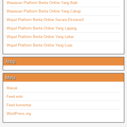
Wawasan Platform Berita Online Yang Baik
Wawasan Platform Berita Online Yang Cakap
Wujud Platform Berita Online Secara Ekstensif
Wujud Platform Berita Online Yang Lapang
Wujud Platform Berita Online Yang Lebar
Wujud Platform Berita Online Yang Luas
Arsip
Meta
Masuk
Feed entri
Feed komentar
WordPress.org