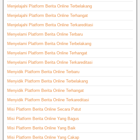
Menjelajahi Platform Berita Online Terbelakang
Menjelajahi Platform Berita Online Terhangat
Menjelajahi Platform Berita Online Terkareditasi
Menyelami Platform Berita Online Terbaru
Menyelami Platform Berita Online Terbelakang
Menyelami Platform Berita Online Terhangat
Menyelami Platform Berita Online Terkareditasi
Menyidik Platform Berita Online Terbaru
Menyidik Platform Berita Online Terbelakang
Menyidik Platform Berita Online Terhangat
Menyidik Platform Berita Online Terkareditasi
Misi Platform Berita Online Secara Patut
Misi Platform Berita Online Yang Bagus
Misi Platform Berita Online Yang Baik
Misi Platform Berita Online Yang Cakap