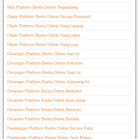
Nilai Platform Berita Online Terpandang
Objek Platform Berita Online Secara Ekstensif
Objek Platform Berita Online Yang Lapang
Objek Platform Berita Online Yang Lebar
Objek Platform Berita Online Yang Luas
Omongan Platform Berita Online Hari Ini
Omongan Platform Berita Online Kekinian
Omongan Platform Berita Online Saat Ini
Omongan Platform Berita Online Sekarang Ini
Ornamen Platform Berita Online Berbobot
Ornamen Platform Berita Online Berkualitas
Ornamen Platform Berita Online Bermutu
Ornamen Platform Berita Online Bernilai
Pandangan Platform Berita Online Secara Patut
Pandangan Platform Berita Online Yang Bagus