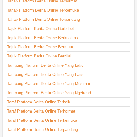
Tahap Platform Berita Online Terhormat
Tahap Platform Berita Online Terkemuka
Tahap Platform Berita Online Terpandang
Tajuk Platform Berita Online Berbobot
Tajuk Platform Berita Online Berkualitas
Tajuk Platform Berita Online Bermutu
Tajuk Platform Berita Online Bernilai
Tampung Platform Berita Online Yang Laku
Tampung Platform Berita Online Yang Laris
Tampung Platform Berita Online Yang Musiman
Tampung Platform Berita Online Yang Ngetrend
Taraf Platform Berita Online Terbaik
Taraf Platform Berita Online Terhormat
Taraf Platform Berita Online Terkemuka
Taraf Platform Berita Online Terpandang