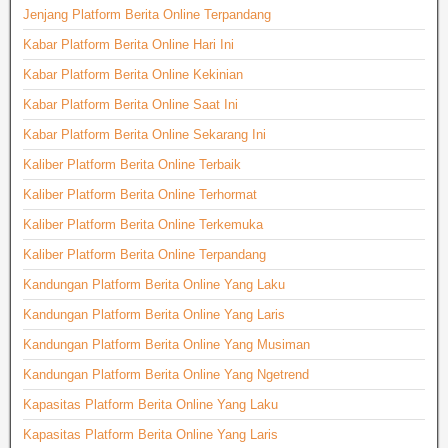
Jenjang Platform Berita Online Terpandang
Kabar Platform Berita Online Hari Ini
Kabar Platform Berita Online Kekinian
Kabar Platform Berita Online Saat Ini
Kabar Platform Berita Online Sekarang Ini
Kaliber Platform Berita Online Terbaik
Kaliber Platform Berita Online Terhormat
Kaliber Platform Berita Online Terkemuka
Kaliber Platform Berita Online Terpandang
Kandungan Platform Berita Online Yang Laku
Kandungan Platform Berita Online Yang Laris
Kandungan Platform Berita Online Yang Musiman
Kandungan Platform Berita Online Yang Ngetrend
Kapasitas Platform Berita Online Yang Laku
Kapasitas Platform Berita Online Yang Laris