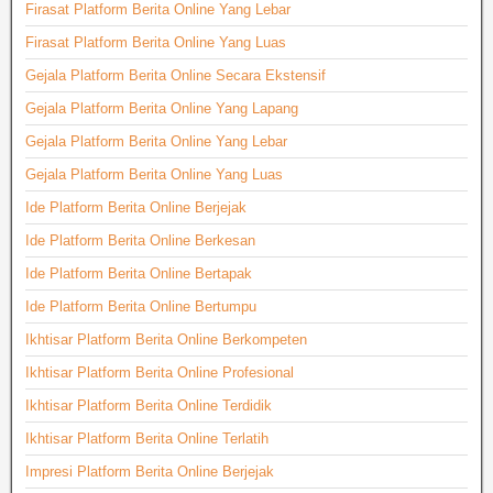
Firasat Platform Berita Online Yang Lebar
Firasat Platform Berita Online Yang Luas
Gejala Platform Berita Online Secara Ekstensif
Gejala Platform Berita Online Yang Lapang
Gejala Platform Berita Online Yang Lebar
Gejala Platform Berita Online Yang Luas
Ide Platform Berita Online Berjejak
Ide Platform Berita Online Berkesan
Ide Platform Berita Online Bertapak
Ide Platform Berita Online Bertumpu
Ikhtisar Platform Berita Online Berkompeten
Ikhtisar Platform Berita Online Profesional
Ikhtisar Platform Berita Online Terdidik
Ikhtisar Platform Berita Online Terlatih
Impresi Platform Berita Online Berjejak