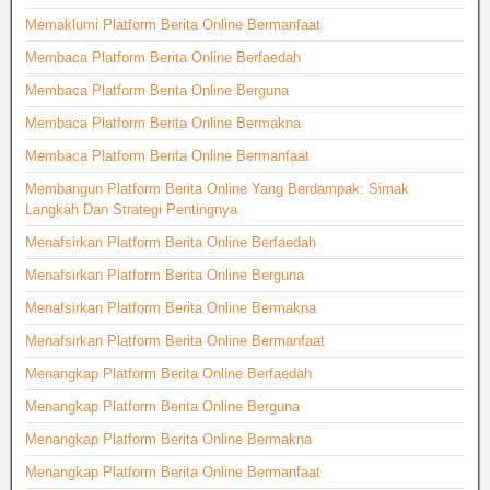
Memaklumi Platform Berita Online Bermanfaat
Membaca Platform Berita Online Berfaedah
Membaca Platform Berita Online Berguna
Membaca Platform Berita Online Bermakna
Membaca Platform Berita Online Bermanfaat
Membangun Platform Berita Online Yang Berdampak: Simak
Langkah Dan Strategi Pentingnya
Menafsirkan Platform Berita Online Berfaedah
Menafsirkan Platform Berita Online Berguna
Menafsirkan Platform Berita Online Bermakna
Menafsirkan Platform Berita Online Bermanfaat
Menangkap Platform Berita Online Berfaedah
Menangkap Platform Berita Online Berguna
Menangkap Platform Berita Online Bermakna
Menangkap Platform Berita Online Bermanfaat