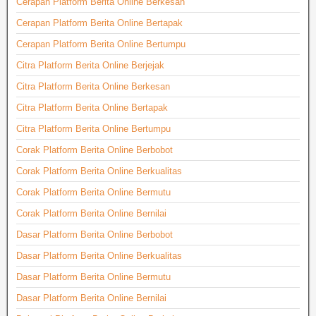
Cerapan Platform Berita Online Berkesan
Cerapan Platform Berita Online Bertapak
Cerapan Platform Berita Online Bertumpu
Citra Platform Berita Online Berjejak
Citra Platform Berita Online Berkesan
Citra Platform Berita Online Bertapak
Citra Platform Berita Online Bertumpu
Corak Platform Berita Online Berbobot
Corak Platform Berita Online Berkualitas
Corak Platform Berita Online Bermutu
Corak Platform Berita Online Bernilai
Dasar Platform Berita Online Berbobot
Dasar Platform Berita Online Berkualitas
Dasar Platform Berita Online Bermutu
Dasar Platform Berita Online Bernilai