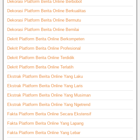
Dekorasi Platform Berita Online Berbobot
Dekorasi Platform Berita Online Berkualitas
Dekorasi Platform Berita Online Bermutu
Dekorasi Platform Berita Online Bernilai
Dekrit Platform Berita Online Berkompeten
Dekrit Platform Berita Online Profesional
Dekrit Platform Berita Online Terdidik
Dekrit Platform Berita Online Terlatih
Ekstrak Platform Berita Online Yang Laku
Ekstrak Platform Berita Online Yang Laris
Ekstrak Platform Berita Online Yang Musiman
Ekstrak Platform Berita Online Yang Ngetrend
Fakta Platform Berita Online Secara Ekstensif
Fakta Platform Berita Online Yang Lapang
Fakta Platform Berita Online Yang Lebar