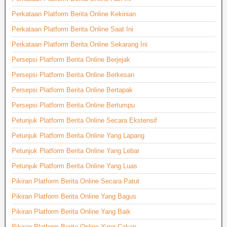
Perkataan Platform Berita Online Kekinian
Perkataan Platform Berita Online Saat Ini
Perkataan Platform Berita Online Sekarang Ini
Persepsi Platform Berita Online Berjejak
Persepsi Platform Berita Online Berkesan
Persepsi Platform Berita Online Bertapak
Persepsi Platform Berita Online Bertumpu
Petunjuk Platform Berita Online Secara Ekstensif
Petunjuk Platform Berita Online Yang Lapang
Petunjuk Platform Berita Online Yang Lebar
Petunjuk Platform Berita Online Yang Luas
Pikiran Platform Berita Online Secara Patut
Pikiran Platform Berita Online Yang Bagus
Pikiran Platform Berita Online Yang Baik
Pikiran Platform Berita Online Yang Cakap