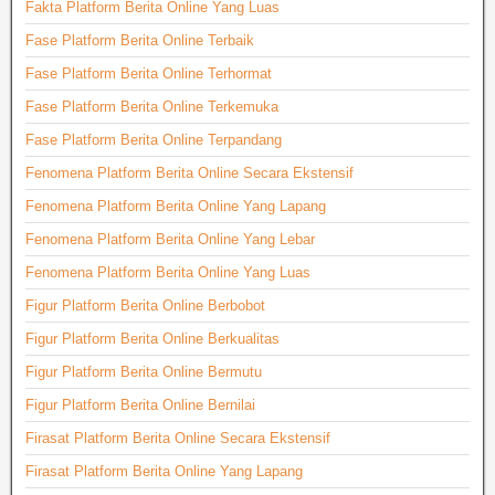
Fakta Platform Berita Online Yang Luas
Fase Platform Berita Online Terbaik
Fase Platform Berita Online Terhormat
Fase Platform Berita Online Terkemuka
Fase Platform Berita Online Terpandang
Fenomena Platform Berita Online Secara Ekstensif
Fenomena Platform Berita Online Yang Lapang
Fenomena Platform Berita Online Yang Lebar
Fenomena Platform Berita Online Yang Luas
Figur Platform Berita Online Berbobot
Figur Platform Berita Online Berkualitas
Figur Platform Berita Online Bermutu
Figur Platform Berita Online Bernilai
Firasat Platform Berita Online Secara Ekstensif
Firasat Platform Berita Online Yang Lapang