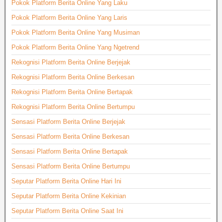
Pokok Platform Berita Online Yang Laku
Pokok Platform Berita Online Yang Laris
Pokok Platform Berita Online Yang Musiman
Pokok Platform Berita Online Yang Ngetrend
Rekognisi Platform Berita Online Berjejak
Rekognisi Platform Berita Online Berkesan
Rekognisi Platform Berita Online Bertapak
Rekognisi Platform Berita Online Bertumpu
Sensasi Platform Berita Online Berjejak
Sensasi Platform Berita Online Berkesan
Sensasi Platform Berita Online Bertapak
Sensasi Platform Berita Online Bertumpu
Seputar Platform Berita Online Hari Ini
Seputar Platform Berita Online Kekinian
Seputar Platform Berita Online Saat Ini