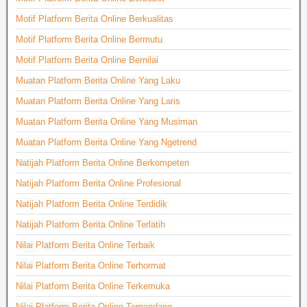
Motif Platform Berita Online Berkualitas
Motif Platform Berita Online Bermutu
Motif Platform Berita Online Bernilai
Muatan Platform Berita Online Yang Laku
Muatan Platform Berita Online Yang Laris
Muatan Platform Berita Online Yang Musiman
Muatan Platform Berita Online Yang Ngetrend
Natijah Platform Berita Online Berkompeten
Natijah Platform Berita Online Profesional
Natijah Platform Berita Online Terdidik
Natijah Platform Berita Online Terlatih
Nilai Platform Berita Online Terbaik
Nilai Platform Berita Online Terhormat
Nilai Platform Berita Online Terkemuka
Nilai Platform Berita Online Terpandang