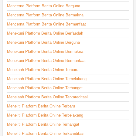
Mencerna Platform Berita Online Berguna
Mencerna Platform Berita Online Bermakna
Mencerna Platform Berita Online Bermanfaat
Menekuni Platform Berita Online Berfaedah
Menekuni Platform Berita Online Berguna
Menekuni Platform Berita Online Bermakna
Menekuni Platform Berita Online Bermanfaat
Menelaah Platform Berita Online Terbaru
Menelaah Platform Berita Online Terbelakang
Menelaah Platform Berita Online Terhangat
Menelaah Platform Berita Online Terkareditasi
Meneliti Platform Berita Online Terbaru
Meneliti Platform Berita Online Terbelakang
Meneliti Platform Berita Online Terhangat
Meneliti Platform Berita Online Terkareditasi