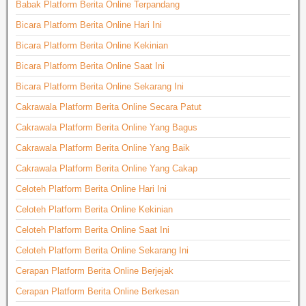
Babak Platform Berita Online Terpandang
Bicara Platform Berita Online Hari Ini
Bicara Platform Berita Online Kekinian
Bicara Platform Berita Online Saat Ini
Bicara Platform Berita Online Sekarang Ini
Cakrawala Platform Berita Online Secara Patut
Cakrawala Platform Berita Online Yang Bagus
Cakrawala Platform Berita Online Yang Baik
Cakrawala Platform Berita Online Yang Cakap
Celoteh Platform Berita Online Hari Ini
Celoteh Platform Berita Online Kekinian
Celoteh Platform Berita Online Saat Ini
Celoteh Platform Berita Online Sekarang Ini
Cerapan Platform Berita Online Berjejak
Cerapan Platform Berita Online Berkesan