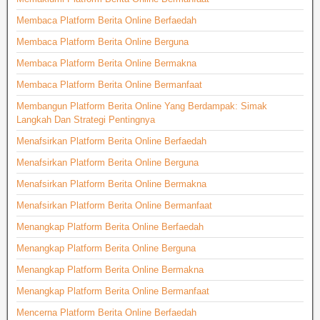
Membaca Platform Berita Online Berfaedah
Membaca Platform Berita Online Berguna
Membaca Platform Berita Online Bermakna
Membaca Platform Berita Online Bermanfaat
Membangun Platform Berita Online Yang Berdampak: Simak
Langkah Dan Strategi Pentingnya
Menafsirkan Platform Berita Online Berfaedah
Menafsirkan Platform Berita Online Berguna
Menafsirkan Platform Berita Online Bermakna
Menafsirkan Platform Berita Online Bermanfaat
Menangkap Platform Berita Online Berfaedah
Menangkap Platform Berita Online Berguna
Menangkap Platform Berita Online Bermakna
Menangkap Platform Berita Online Bermanfaat
Mencerna Platform Berita Online Berfaedah