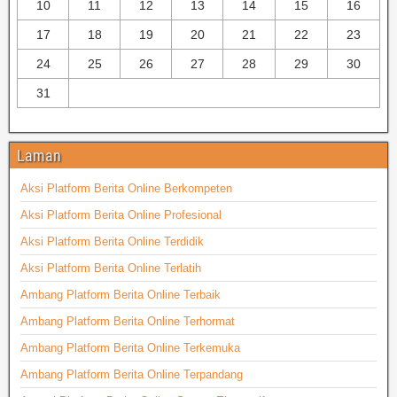
10
11
12
13
14
15
16
17
18
19
20
21
22
23
24
25
26
27
28
29
30
31
Laman
Aksi Platform Berita Online Berkompeten
Aksi Platform Berita Online Profesional
Aksi Platform Berita Online Terdidik
Aksi Platform Berita Online Terlatih
Ambang Platform Berita Online Terbaik
Ambang Platform Berita Online Terhormat
Ambang Platform Berita Online Terkemuka
Ambang Platform Berita Online Terpandang