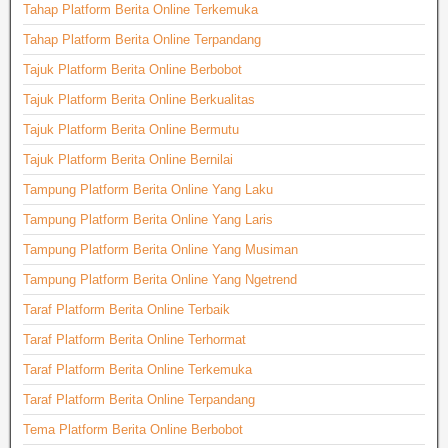
Tahap Platform Berita Online Terkemuka
Tahap Platform Berita Online Terpandang
Tajuk Platform Berita Online Berbobot
Tajuk Platform Berita Online Berkualitas
Tajuk Platform Berita Online Bermutu
Tajuk Platform Berita Online Bernilai
Tampung Platform Berita Online Yang Laku
Tampung Platform Berita Online Yang Laris
Tampung Platform Berita Online Yang Musiman
Tampung Platform Berita Online Yang Ngetrend
Taraf Platform Berita Online Terbaik
Taraf Platform Berita Online Terhormat
Taraf Platform Berita Online Terkemuka
Taraf Platform Berita Online Terpandang
Tema Platform Berita Online Berbobot