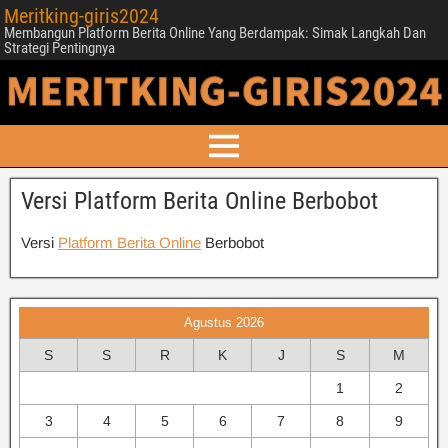
Meritking-giris2024
Membangun Platform Berita Online Yang Berdampak: Simak Langkah Dan
Strategi Pentingnya
Versi Platform Berita Online Berbobot
Versi
Platform Berita Online
Berbobot
Agustus 2026
S
S
R
K
J
S
M
1
2
3
4
5
6
7
8
9