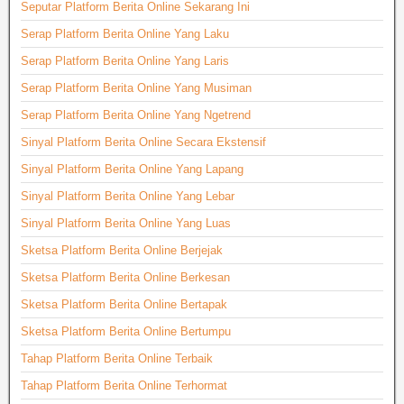
Seputar Platform Berita Online Sekarang Ini
Serap Platform Berita Online Yang Laku
Serap Platform Berita Online Yang Laris
Serap Platform Berita Online Yang Musiman
Serap Platform Berita Online Yang Ngetrend
Sinyal Platform Berita Online Secara Ekstensif
Sinyal Platform Berita Online Yang Lapang
Sinyal Platform Berita Online Yang Lebar
Sinyal Platform Berita Online Yang Luas
Sketsa Platform Berita Online Berjejak
Sketsa Platform Berita Online Berkesan
Sketsa Platform Berita Online Bertapak
Sketsa Platform Berita Online Bertumpu
Tahap Platform Berita Online Terbaik
Tahap Platform Berita Online Terhormat