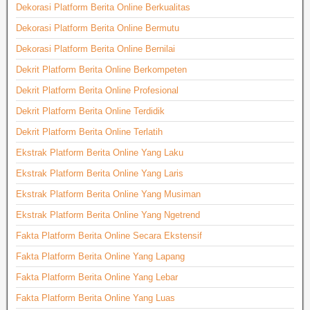
Dekorasi Platform Berita Online Berkualitas
Dekorasi Platform Berita Online Bermutu
Dekorasi Platform Berita Online Bernilai
Dekrit Platform Berita Online Berkompeten
Dekrit Platform Berita Online Profesional
Dekrit Platform Berita Online Terdidik
Dekrit Platform Berita Online Terlatih
Ekstrak Platform Berita Online Yang Laku
Ekstrak Platform Berita Online Yang Laris
Ekstrak Platform Berita Online Yang Musiman
Ekstrak Platform Berita Online Yang Ngetrend
Fakta Platform Berita Online Secara Ekstensif
Fakta Platform Berita Online Yang Lapang
Fakta Platform Berita Online Yang Lebar
Fakta Platform Berita Online Yang Luas