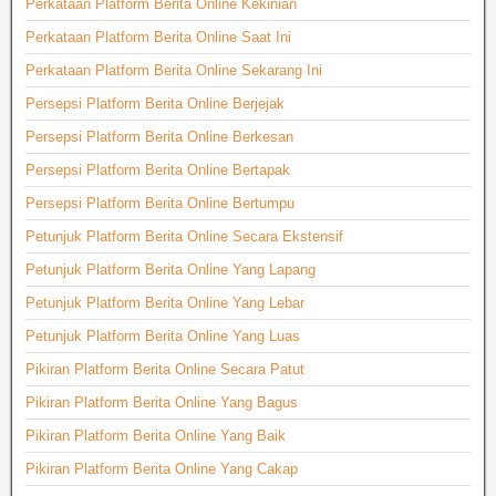
Perkataan Platform Berita Online Kekinian
Perkataan Platform Berita Online Saat Ini
Perkataan Platform Berita Online Sekarang Ini
Persepsi Platform Berita Online Berjejak
Persepsi Platform Berita Online Berkesan
Persepsi Platform Berita Online Bertapak
Persepsi Platform Berita Online Bertumpu
Petunjuk Platform Berita Online Secara Ekstensif
Petunjuk Platform Berita Online Yang Lapang
Petunjuk Platform Berita Online Yang Lebar
Petunjuk Platform Berita Online Yang Luas
Pikiran Platform Berita Online Secara Patut
Pikiran Platform Berita Online Yang Bagus
Pikiran Platform Berita Online Yang Baik
Pikiran Platform Berita Online Yang Cakap