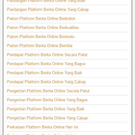
Pandangan Platform Berita Online Yang Baik
Pandangan Platform Berita Online Yang Cakap
Patron Platform Berita Online Berbobot
Patron Platform Berita Online Berkualitas
Patron Platform Berita Online Bermutu
Patron Platform Berita Online Bernilai
Pendapat Platform Berita Online Secara Patut
Pendapat Platform Berita Online Yang Bagus
Pendapat Platform Berita Online Yang Baik
Pendapat Platform Berita Online Yang Cakap
Pengertian Platform Berita Online Secara Patut
Pengertian Platform Berita Online Yang Bagus
Pengertian Platform Berita Online Yang Baik
Pengertian Platform Berita Online Yang Cakap
Perkataan Platform Berita Online Hari Ini