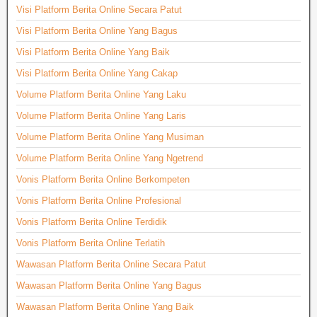
Visi Platform Berita Online Secara Patut
Visi Platform Berita Online Yang Bagus
Visi Platform Berita Online Yang Baik
Visi Platform Berita Online Yang Cakap
Volume Platform Berita Online Yang Laku
Volume Platform Berita Online Yang Laris
Volume Platform Berita Online Yang Musiman
Volume Platform Berita Online Yang Ngetrend
Vonis Platform Berita Online Berkompeten
Vonis Platform Berita Online Profesional
Vonis Platform Berita Online Terdidik
Vonis Platform Berita Online Terlatih
Wawasan Platform Berita Online Secara Patut
Wawasan Platform Berita Online Yang Bagus
Wawasan Platform Berita Online Yang Baik