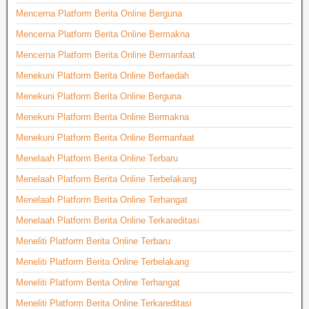
Mencerna Platform Berita Online Berguna
Mencerna Platform Berita Online Bermakna
Mencerna Platform Berita Online Bermanfaat
Menekuni Platform Berita Online Berfaedah
Menekuni Platform Berita Online Berguna
Menekuni Platform Berita Online Bermakna
Menekuni Platform Berita Online Bermanfaat
Menelaah Platform Berita Online Terbaru
Menelaah Platform Berita Online Terbelakang
Menelaah Platform Berita Online Terhangat
Menelaah Platform Berita Online Terkareditasi
Meneliti Platform Berita Online Terbaru
Meneliti Platform Berita Online Terbelakang
Meneliti Platform Berita Online Terhangat
Meneliti Platform Berita Online Terkareditasi