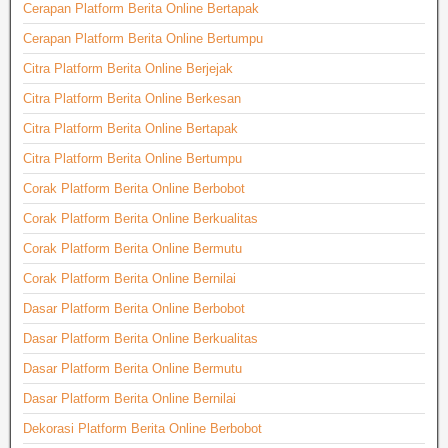
Cerapan Platform Berita Online Bertapak
Cerapan Platform Berita Online Bertumpu
Citra Platform Berita Online Berjejak
Citra Platform Berita Online Berkesan
Citra Platform Berita Online Bertapak
Citra Platform Berita Online Bertumpu
Corak Platform Berita Online Berbobot
Corak Platform Berita Online Berkualitas
Corak Platform Berita Online Bermutu
Corak Platform Berita Online Bernilai
Dasar Platform Berita Online Berbobot
Dasar Platform Berita Online Berkualitas
Dasar Platform Berita Online Bermutu
Dasar Platform Berita Online Bernilai
Dekorasi Platform Berita Online Berbobot