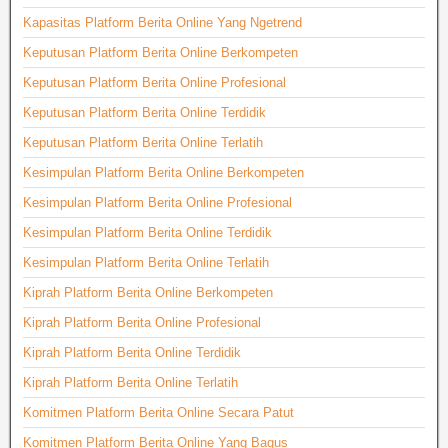
Kapasitas Platform Berita Online Yang Ngetrend
Keputusan Platform Berita Online Berkompeten
Keputusan Platform Berita Online Profesional
Keputusan Platform Berita Online Terdidik
Keputusan Platform Berita Online Terlatih
Kesimpulan Platform Berita Online Berkompeten
Kesimpulan Platform Berita Online Profesional
Kesimpulan Platform Berita Online Terdidik
Kesimpulan Platform Berita Online Terlatih
Kiprah Platform Berita Online Berkompeten
Kiprah Platform Berita Online Profesional
Kiprah Platform Berita Online Terdidik
Kiprah Platform Berita Online Terlatih
Komitmen Platform Berita Online Secara Patut
Komitmen Platform Berita Online Yang Bagus