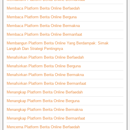
Membaca Platform Berita Online Berfaedah
Membaca Platform Berita Online Berguna
Membaca Platform Berita Online Bermakna
Membaca Platform Berita Online Bermanfaat
Membangun Platform Berita Online Yang Berdampak: Simak
Langkah Dan Strategi Pentingnya
Menafsirkan Platform Berita Online Berfaedah
Menafsirkan Platform Berita Online Berguna
Menafsirkan Platform Berita Online Bermakna
Menafsirkan Platform Berita Online Bermanfaat
Menangkap Platform Berita Online Berfaedah
Menangkap Platform Berita Online Berguna
Menangkap Platform Berita Online Bermakna
Menangkap Platform Berita Online Bermanfaat
Mencerna Platform Berita Online Berfaedah