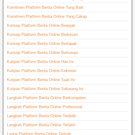
Komitmen Platform Berita Online Yang Baik
Komitmen Platform Berita Online Yang Cakap
Konsep Platform Berita Online Berjejak
Konsep Platform Berita Online Berkesan
Konsep Platform Berita Online Bertapak
Konsep Platform Berita Online Bertumpu
Kutipan Platform Berita Online Hari Ini
Kutipan Platform Berita Online Kekinian
Kutipan Platform Berita Online Saat Ini
Kutipan Platform Berita Online Sekarang Ini
Langkah Platform Berita Online Berkompeten
Langkah Platform Berita Online Profesional
Langkah Platform Berita Online Terdidik
Langkah Platform Berita Online Terlatih
Lantai Platform Berita Online Terbaik