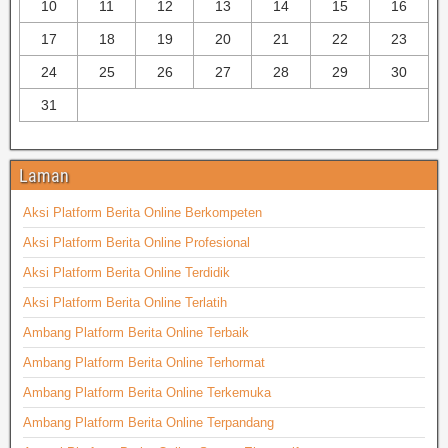
10
11
12
13
14
15
16
17
18
19
20
21
22
23
24
25
26
27
28
29
30
31
Laman
Aksi Platform Berita Online Berkompeten
Aksi Platform Berita Online Profesional
Aksi Platform Berita Online Terdidik
Aksi Platform Berita Online Terlatih
Ambang Platform Berita Online Terbaik
Ambang Platform Berita Online Terhormat
Ambang Platform Berita Online Terkemuka
Ambang Platform Berita Online Terpandang