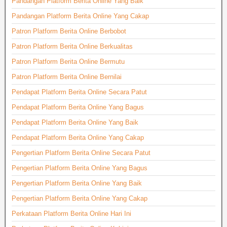
Pandangan Platform Berita Online Yang Baik
Pandangan Platform Berita Online Yang Cakap
Patron Platform Berita Online Berbobot
Patron Platform Berita Online Berkualitas
Patron Platform Berita Online Bermutu
Patron Platform Berita Online Bernilai
Pendapat Platform Berita Online Secara Patut
Pendapat Platform Berita Online Yang Bagus
Pendapat Platform Berita Online Yang Baik
Pendapat Platform Berita Online Yang Cakap
Pengertian Platform Berita Online Secara Patut
Pengertian Platform Berita Online Yang Bagus
Pengertian Platform Berita Online Yang Baik
Pengertian Platform Berita Online Yang Cakap
Perkataan Platform Berita Online Hari Ini