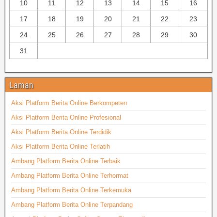
10
11
12
13
14
15
16
17
18
19
20
21
22
23
24
25
26
27
28
29
30
31
Laman
Aksi Platform Berita Online Berkompeten
Aksi Platform Berita Online Profesional
Aksi Platform Berita Online Terdidik
Aksi Platform Berita Online Terlatih
Ambang Platform Berita Online Terbaik
Ambang Platform Berita Online Terhormat
Ambang Platform Berita Online Terkemuka
Ambang Platform Berita Online Terpandang