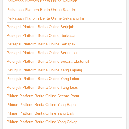
Perkataan Platform Berita Online Kekinian
Perkataan Platform Berita Online Saat Ini
Perkataan Platform Berita Online Sekarang Ini
Persepsi Platform Berita Online Berjejak
Persepsi Platform Berita Online Berkesan
Persepsi Platform Berita Online Bertapak
Persepsi Platform Berita Online Bertumpu
Petunjuk Platform Berita Online Secara Ekstensif
Petunjuk Platform Berita Online Yang Lapang
Petunjuk Platform Berita Online Yang Lebar
Petunjuk Platform Berita Online Yang Luas
Pikiran Platform Berita Online Secara Patut
Pikiran Platform Berita Online Yang Bagus
Pikiran Platform Berita Online Yang Baik
Pikiran Platform Berita Online Yang Cakap