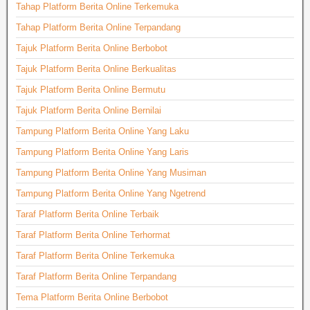
Tahap Platform Berita Online Terkemuka
Tahap Platform Berita Online Terpandang
Tajuk Platform Berita Online Berbobot
Tajuk Platform Berita Online Berkualitas
Tajuk Platform Berita Online Bermutu
Tajuk Platform Berita Online Bernilai
Tampung Platform Berita Online Yang Laku
Tampung Platform Berita Online Yang Laris
Tampung Platform Berita Online Yang Musiman
Tampung Platform Berita Online Yang Ngetrend
Taraf Platform Berita Online Terbaik
Taraf Platform Berita Online Terhormat
Taraf Platform Berita Online Terkemuka
Taraf Platform Berita Online Terpandang
Tema Platform Berita Online Berbobot