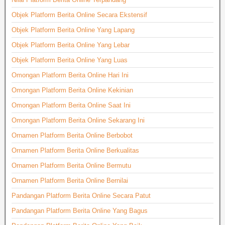
Objek Platform Berita Online Secara Ekstensif
Objek Platform Berita Online Yang Lapang
Objek Platform Berita Online Yang Lebar
Objek Platform Berita Online Yang Luas
Omongan Platform Berita Online Hari Ini
Omongan Platform Berita Online Kekinian
Omongan Platform Berita Online Saat Ini
Omongan Platform Berita Online Sekarang Ini
Ornamen Platform Berita Online Berbobot
Ornamen Platform Berita Online Berkualitas
Ornamen Platform Berita Online Bermutu
Ornamen Platform Berita Online Bernilai
Pandangan Platform Berita Online Secara Patut
Pandangan Platform Berita Online Yang Bagus