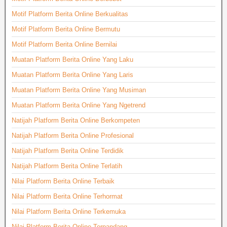
Motif Platform Berita Online Berkualitas
Motif Platform Berita Online Bermutu
Motif Platform Berita Online Bernilai
Muatan Platform Berita Online Yang Laku
Muatan Platform Berita Online Yang Laris
Muatan Platform Berita Online Yang Musiman
Muatan Platform Berita Online Yang Ngetrend
Natijah Platform Berita Online Berkompeten
Natijah Platform Berita Online Profesional
Natijah Platform Berita Online Terdidik
Natijah Platform Berita Online Terlatih
Nilai Platform Berita Online Terbaik
Nilai Platform Berita Online Terhormat
Nilai Platform Berita Online Terkemuka
Nilai Platform Berita Online Terpandang