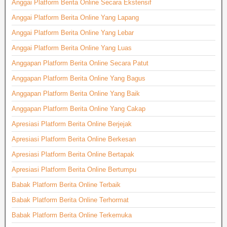
Anggai Platform Berita Online Secara Ekstensif
Anggai Platform Berita Online Yang Lapang
Anggai Platform Berita Online Yang Lebar
Anggai Platform Berita Online Yang Luas
Anggapan Platform Berita Online Secara Patut
Anggapan Platform Berita Online Yang Bagus
Anggapan Platform Berita Online Yang Baik
Anggapan Platform Berita Online Yang Cakap
Apresiasi Platform Berita Online Berjejak
Apresiasi Platform Berita Online Berkesan
Apresiasi Platform Berita Online Bertapak
Apresiasi Platform Berita Online Bertumpu
Babak Platform Berita Online Terbaik
Babak Platform Berita Online Terhormat
Babak Platform Berita Online Terkemuka