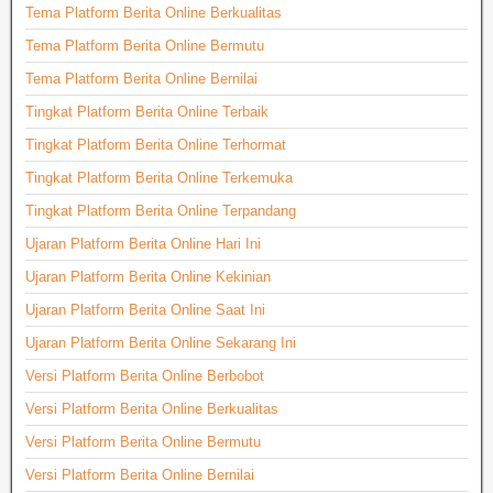
Tema Platform Berita Online Berkualitas
Tema Platform Berita Online Bermutu
Tema Platform Berita Online Bernilai
Tingkat Platform Berita Online Terbaik
Tingkat Platform Berita Online Terhormat
Tingkat Platform Berita Online Terkemuka
Tingkat Platform Berita Online Terpandang
Ujaran Platform Berita Online Hari Ini
Ujaran Platform Berita Online Kekinian
Ujaran Platform Berita Online Saat Ini
Ujaran Platform Berita Online Sekarang Ini
Versi Platform Berita Online Berbobot
Versi Platform Berita Online Berkualitas
Versi Platform Berita Online Bermutu
Versi Platform Berita Online Bernilai