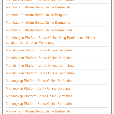
Membaca Platform Berita Online Berfaedah
Membaca Platform Berita Online Berguna
Membaca Platform Berita Online Bermakna
Membaca Platform Berita Online Bermanfaat
Membangun Platform Berita Online Yang Berdampak: Simak
Langkah Dan Strategi Pentingnya
Menafsirkan Platform Berita Online Berfaedah
Menafsirkan Platform Berita Online Berguna
Menafsirkan Platform Berita Online Bermakna
Menafsirkan Platform Berita Online Bermanfaat
Menangkap Platform Berita Online Berfaedah
Menangkap Platform Berita Online Berguna
Menangkap Platform Berita Online Bermakna
Menangkap Platform Berita Online Bermanfaat
Mencerna Platform Berita Online Berfaedah