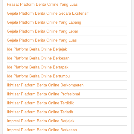
Firasat Platform Berita Online Yang Luas
Gejala Platform Berita Online Secara Ekstensif
Gejala Platform Berita Online Yang Lapang
Gejala Platform Berita Online Yang Lebar
Gejala Platform Berita Online Yang Luas
Ide Platform Berita Online Berjejak
Ide Platform Berita Online Berkesan
Ide Platform Berita Online Bertapak
Ide Platform Berita Online Bertumpu
Ikhtisar Platform Berita Online Berkompeten
Ikhtisar Platform Berita Online Profesional
Ikhtisar Platform Berita Online Terdidik
Ikhtisar Platform Berita Online Terlatih
Impresi Platform Berita Online Berjejak
Impresi Platform Berita Online Berkesan