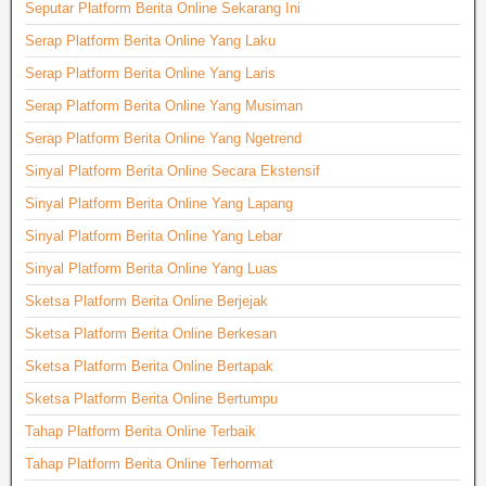
Seputar Platform Berita Online Sekarang Ini
Serap Platform Berita Online Yang Laku
Serap Platform Berita Online Yang Laris
Serap Platform Berita Online Yang Musiman
Serap Platform Berita Online Yang Ngetrend
Sinyal Platform Berita Online Secara Ekstensif
Sinyal Platform Berita Online Yang Lapang
Sinyal Platform Berita Online Yang Lebar
Sinyal Platform Berita Online Yang Luas
Sketsa Platform Berita Online Berjejak
Sketsa Platform Berita Online Berkesan
Sketsa Platform Berita Online Bertapak
Sketsa Platform Berita Online Bertumpu
Tahap Platform Berita Online Terbaik
Tahap Platform Berita Online Terhormat