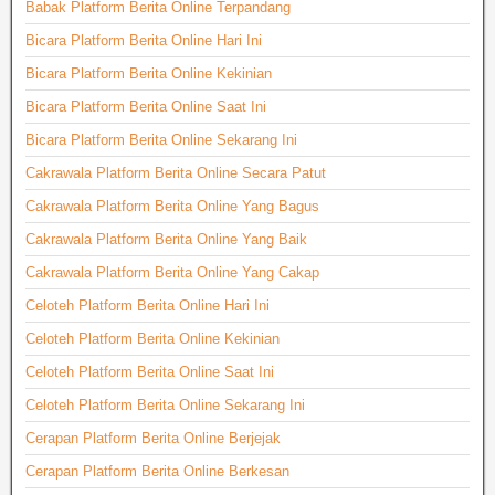
Babak Platform Berita Online Terpandang
Bicara Platform Berita Online Hari Ini
Bicara Platform Berita Online Kekinian
Bicara Platform Berita Online Saat Ini
Bicara Platform Berita Online Sekarang Ini
Cakrawala Platform Berita Online Secara Patut
Cakrawala Platform Berita Online Yang Bagus
Cakrawala Platform Berita Online Yang Baik
Cakrawala Platform Berita Online Yang Cakap
Celoteh Platform Berita Online Hari Ini
Celoteh Platform Berita Online Kekinian
Celoteh Platform Berita Online Saat Ini
Celoteh Platform Berita Online Sekarang Ini
Cerapan Platform Berita Online Berjejak
Cerapan Platform Berita Online Berkesan