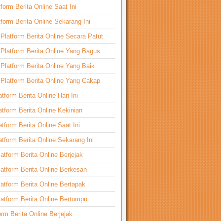
form Berita Online Saat Ini
tform Berita Online Sekarang Ini
Platform Berita Online Secara Patut
Platform Berita Online Yang Bagus
Platform Berita Online Yang Baik
Platform Berita Online Yang Cakap
tform Berita Online Hari Ini
atform Berita Online Kekinian
tform Berita Online Saat Ini
atform Berita Online Sekarang Ini
atform Berita Online Berjejak
atform Berita Online Berkesan
atform Berita Online Bertapak
atform Berita Online Bertumpu
orm Berita Online Berjejak