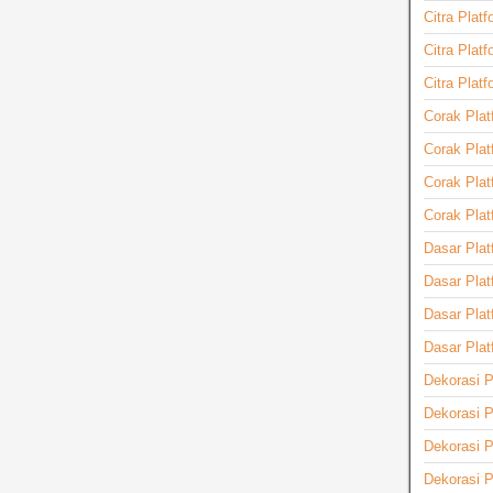
Citra Plat
Citra Plat
Citra Plat
Corak Plat
Corak Plat
Corak Plat
Corak Platf
Dasar Plat
Dasar Plat
Dasar Plat
Dasar Platf
Dekorasi P
Dekorasi P
Dekorasi P
Dekorasi Pl