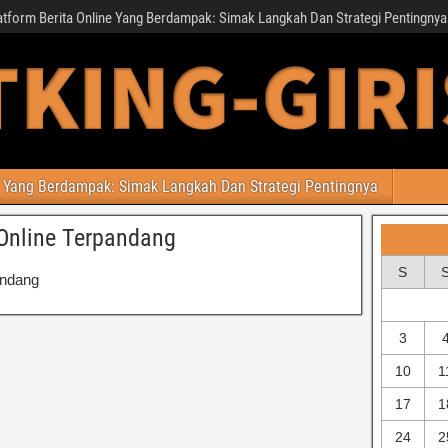
form Berita Online Yang Berdampak: Simak Langkah Dan Strategi Pentingnya
 Yang Berdampak: Simak Langkah Dan Strategi Pentingnya
 Online Terpandang
S
ndang
3
10
1
17
1
24
2