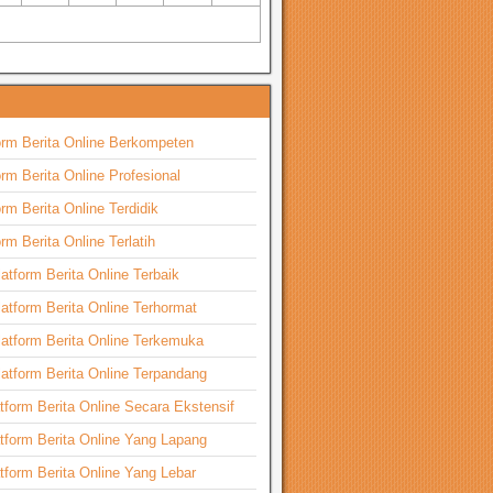
orm Berita Online Berkompeten
orm Berita Online Profesional
rm Berita Online Terdidik
rm Berita Online Terlatih
tform Berita Online Terbaik
tform Berita Online Terhormat
atform Berita Online Terkemuka
tform Berita Online Terpandang
tform Berita Online Secara Ekstensif
tform Berita Online Yang Lapang
tform Berita Online Yang Lebar