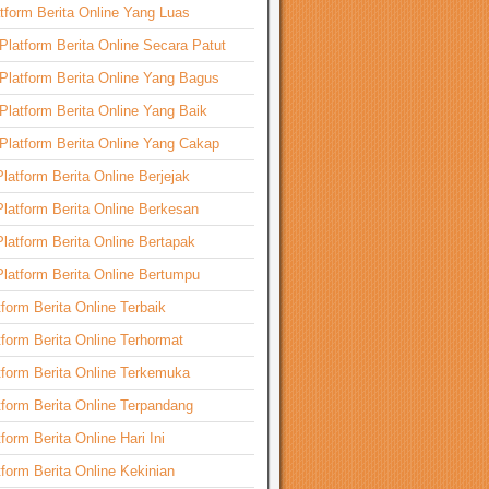
tform Berita Online Yang Luas
latform Berita Online Secara Patut
latform Berita Online Yang Bagus
latform Berita Online Yang Baik
latform Berita Online Yang Cakap
Platform Berita Online Berjejak
Platform Berita Online Berkesan
Platform Berita Online Bertapak
Platform Berita Online Bertumpu
form Berita Online Terbaik
form Berita Online Terhormat
form Berita Online Terkemuka
form Berita Online Terpandang
form Berita Online Hari Ini
tform Berita Online Kekinian