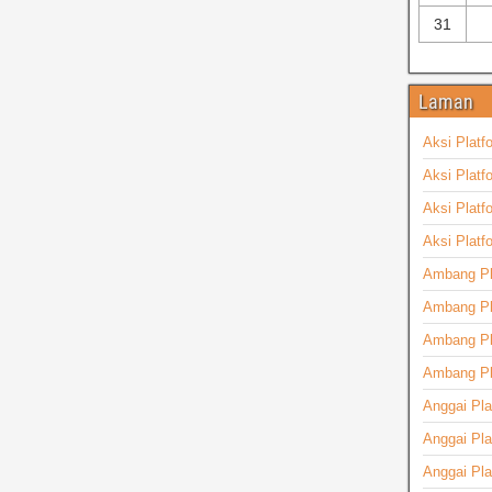
31
Laman
Aksi Platf
Aksi Platf
Aksi Platfo
Aksi Platfo
Ambang Pla
Ambang Pla
Ambang Pl
Ambang Pla
Anggai Pla
Anggai Pla
Anggai Pla