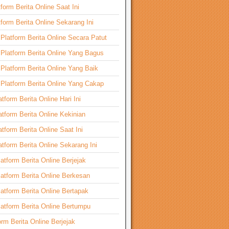
form Berita Online Saat Ini
tform Berita Online Sekarang Ini
Platform Berita Online Secara Patut
Platform Berita Online Yang Bagus
Platform Berita Online Yang Baik
Platform Berita Online Yang Cakap
tform Berita Online Hari Ini
atform Berita Online Kekinian
tform Berita Online Saat Ini
atform Berita Online Sekarang Ini
atform Berita Online Berjejak
atform Berita Online Berkesan
atform Berita Online Bertapak
atform Berita Online Bertumpu
orm Berita Online Berjejak