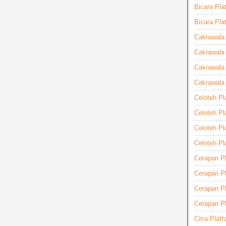
Bicara Plat
Bicara Pla
Cakrawala 
Cakrawala 
Cakrawala 
Cakrawala 
Celoteh Pla
Celoteh Pl
Celoteh Pla
Celoteh Pl
Cerapan Pl
Cerapan Pl
Cerapan Pl
Cerapan Pl
Citra Platf