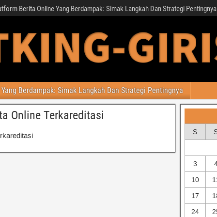
form Berita Online Yang Berdampak: Simak Langkah Dan Strategi Pentingnya
 Yang Berdampak: Simak Langkah Dan Strategi Pentingnya
a Online Terkareditasi
S
rkareditasi
3
10
1
17
1
24
2