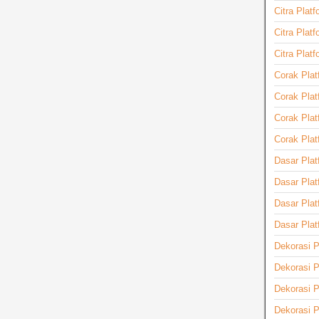
Citra Plat
Citra Plat
Citra Plat
Corak Plat
Corak Plat
Corak Plat
Corak Platf
Dasar Plat
Dasar Plat
Dasar Plat
Dasar Platf
Dekorasi P
Dekorasi P
Dekorasi P
Dekorasi Pl