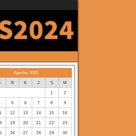
Agustus 2026
S
R
K
J
S
M
1
2
4
5
6
7
8
9
1
12
13
14
15
16
8
19
20
21
22
23
5
26
27
28
29
30