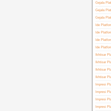
Gejala Pla
Gejala Pla
Gejala Pla
Ide Platfor
Ide Platfo
Ide Platfo
Ide Platfo
Ikhtisar P
Ikhtisar Pl
Ikhtisar Pl
Ikhtisar Pl
Impresi Pl
Impresi Pl
Impresi Pl
Impresi Pl