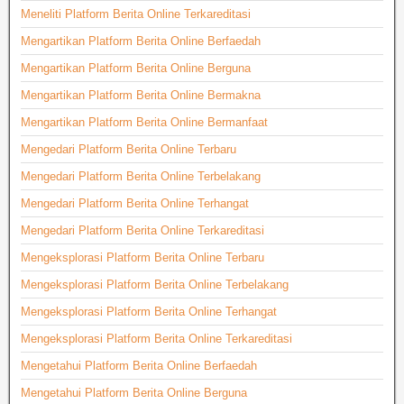
Meneliti Platform Berita Online Terkareditasi
Mengartikan Platform Berita Online Berfaedah
Mengartikan Platform Berita Online Berguna
Mengartikan Platform Berita Online Bermakna
Mengartikan Platform Berita Online Bermanfaat
Mengedari Platform Berita Online Terbaru
Mengedari Platform Berita Online Terbelakang
Mengedari Platform Berita Online Terhangat
Mengedari Platform Berita Online Terkareditasi
Mengeksplorasi Platform Berita Online Terbaru
Mengeksplorasi Platform Berita Online Terbelakang
Mengeksplorasi Platform Berita Online Terhangat
Mengeksplorasi Platform Berita Online Terkareditasi
Mengetahui Platform Berita Online Berfaedah
Mengetahui Platform Berita Online Berguna