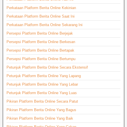
Perkataan Platform Berita Online Kekinian
Perkataan Platform Berita Online Saat Ini
Perkataan Platform Berita Online Sekarang Ini
Persepsi Platform Berita Online Berjejak
Persepsi Platform Berita Online Berkesan
Persepsi Platform Berita Online Bertapak
Persepsi Platform Berita Online Bertumpu
Petunjuk Platform Berita Online Secara Ekstensif
Petunjuk Platform Berita Online Yang Lapang
Petunjuk Platform Berita Online Yang Lebar
Petunjuk Platform Berita Online Yang Luas
Pikiran Platform Berita Online Secara Patut
Pikiran Platform Berita Online Yang Bagus
Pikiran Platform Berita Online Yang Baik
Pikiran Platform Berita Online Yang Cakap