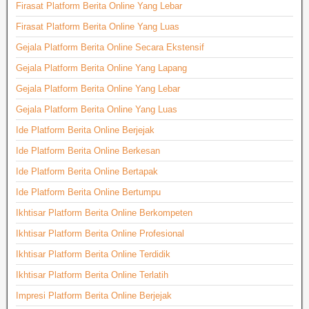
Firasat Platform Berita Online Yang Lebar
Firasat Platform Berita Online Yang Luas
Gejala Platform Berita Online Secara Ekstensif
Gejala Platform Berita Online Yang Lapang
Gejala Platform Berita Online Yang Lebar
Gejala Platform Berita Online Yang Luas
Ide Platform Berita Online Berjejak
Ide Platform Berita Online Berkesan
Ide Platform Berita Online Bertapak
Ide Platform Berita Online Bertumpu
Ikhtisar Platform Berita Online Berkompeten
Ikhtisar Platform Berita Online Profesional
Ikhtisar Platform Berita Online Terdidik
Ikhtisar Platform Berita Online Terlatih
Impresi Platform Berita Online Berjejak