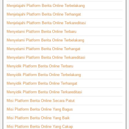
Menjelajahi Platform Berita Online Terbelakang
Menjelajahi Platform Berita Online Terhangat
Menjelajahi Platform Berita Online Terkareditasi
Menyelami Platform Berita Online Terbaru
Menyelami Platform Berita Online Terbelakang
Menyelami Platform Berita Online Terhangat
Menyelami Platform Berita Online Terkareditasi
Menyidik Platform Berita Online Terbaru
Menyidik Platform Berita Online Terbelakang
Menyidik Platform Berita Online Terhangat
Menyidik Platform Berita Online Terkareditasi
Misi Platform Berita Online Secara Patut
Misi Platform Berita Online Yang Bagus
Misi Platform Berita Online Yang Baik
Misi Platform Berita Online Yang Cakap