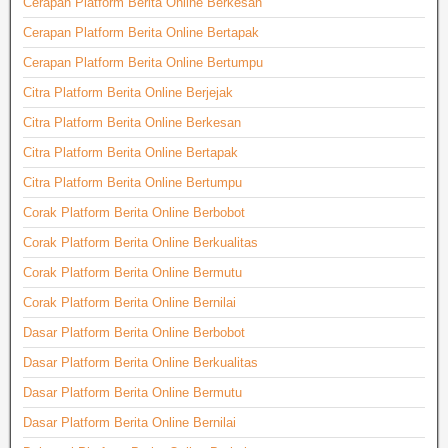
Cerapan Platform Berita Online Berkesan
Cerapan Platform Berita Online Bertapak
Cerapan Platform Berita Online Bertumpu
Citra Platform Berita Online Berjejak
Citra Platform Berita Online Berkesan
Citra Platform Berita Online Bertapak
Citra Platform Berita Online Bertumpu
Corak Platform Berita Online Berbobot
Corak Platform Berita Online Berkualitas
Corak Platform Berita Online Bermutu
Corak Platform Berita Online Bernilai
Dasar Platform Berita Online Berbobot
Dasar Platform Berita Online Berkualitas
Dasar Platform Berita Online Bermutu
Dasar Platform Berita Online Bernilai