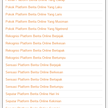
Pokok Platform Berita Online Yang Laku
Pokok Platform Berita Online Yang Laris
Pokok Platform Berita Online Yang Musiman
Pokok Platform Berita Online Yang Ngetrend
Rekognisi Platform Berita Online Berjejak
Rekognisi Platform Berita Online Berkesan
Rekognisi Platform Berita Online Bertapak
Rekognisi Platform Berita Online Bertumpu
Sensasi Platform Berita Online Berjejak
Sensasi Platform Berita Online Berkesan
Sensasi Platform Berita Online Bertapak
Sensasi Platform Berita Online Bertumpu
Seputar Platform Berita Online Hari Ini
Seputar Platform Berita Online Kekinian