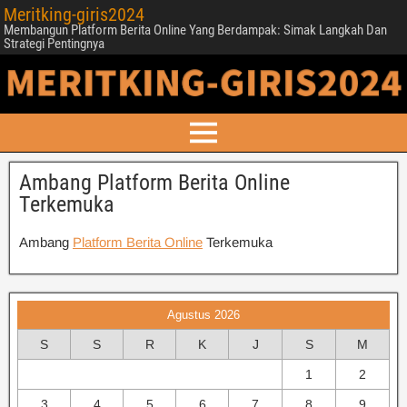
Meritking-giris2024
Membangun Platform Berita Online Yang Berdampak: Simak Langkah Dan
Strategi Pentingnya
Ambang Platform Berita Online
Terkemuka
Ambang
Platform Berita Online
Terkemuka
Agustus 2026
S
S
R
K
J
S
M
1
2
3
4
5
6
7
8
9