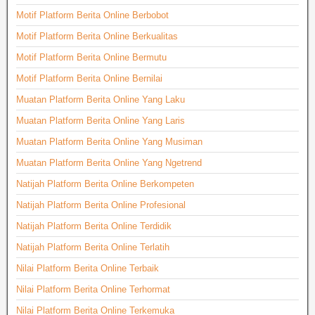
Motif Platform Berita Online Berbobot
Motif Platform Berita Online Berkualitas
Motif Platform Berita Online Bermutu
Motif Platform Berita Online Bernilai
Muatan Platform Berita Online Yang Laku
Muatan Platform Berita Online Yang Laris
Muatan Platform Berita Online Yang Musiman
Muatan Platform Berita Online Yang Ngetrend
Natijah Platform Berita Online Berkompeten
Natijah Platform Berita Online Profesional
Natijah Platform Berita Online Terdidik
Natijah Platform Berita Online Terlatih
Nilai Platform Berita Online Terbaik
Nilai Platform Berita Online Terhormat
Nilai Platform Berita Online Terkemuka