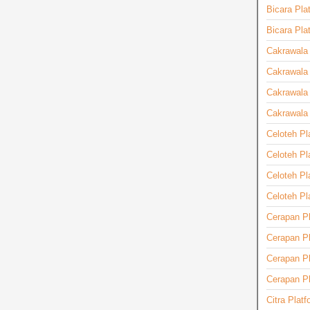
Bicara Plat
Bicara Pla
Cakrawala 
Cakrawala 
Cakrawala 
Cakrawala 
Celoteh Pla
Celoteh Pl
Celoteh Pla
Celoteh Pl
Cerapan Pl
Cerapan Pl
Cerapan Pl
Cerapan Pl
Citra Platf