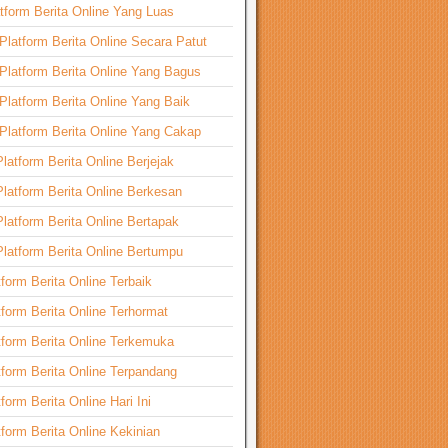
tform Berita Online Yang Luas
latform Berita Online Secara Patut
latform Berita Online Yang Bagus
latform Berita Online Yang Baik
latform Berita Online Yang Cakap
Platform Berita Online Berjejak
Platform Berita Online Berkesan
Platform Berita Online Bertapak
Platform Berita Online Bertumpu
form Berita Online Terbaik
form Berita Online Terhormat
form Berita Online Terkemuka
form Berita Online Terpandang
form Berita Online Hari Ini
tform Berita Online Kekinian