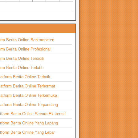
orm Berita Online Berkompeten
orm Berita Online Profesional
rm Berita Online Terdidik
rm Berita Online Terlatih
tform Berita Online Terbaik
tform Berita Online Terhormat
atform Berita Online Terkemuka
tform Berita Online Terpandang
tform Berita Online Secara Ekstensif
tform Berita Online Yang Lapang
tform Berita Online Yang Lebar