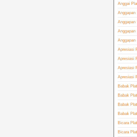
Anggai Pla
Anggapan P
Anggapan P
Anggapan P
Anggapan P
Apresiasi 
Apresiasi 
Apresiasi 
Apresiasi 
Babak Plat
Babak Plat
Babak Plat
Babak Plat
Bicara Plat
Bicara Pla