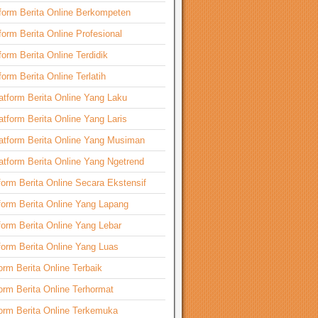
tform Berita Online Berkompeten
form Berita Online Profesional
form Berita Online Terdidik
form Berita Online Terlatih
atform Berita Online Yang Laku
atform Berita Online Yang Laris
atform Berita Online Yang Musiman
atform Berita Online Yang Ngetrend
form Berita Online Secara Ekstensif
form Berita Online Yang Lapang
form Berita Online Yang Lebar
form Berita Online Yang Luas
orm Berita Online Terbaik
orm Berita Online Terhormat
orm Berita Online Terkemuka