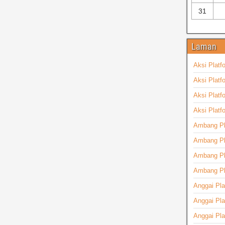
31
Laman
Aksi Platf
Aksi Platf
Aksi Platfo
Aksi Platfo
Ambang Pla
Ambang Pla
Ambang Pl
Ambang Pla
Anggai Pla
Anggai Pla
Anggai Pla