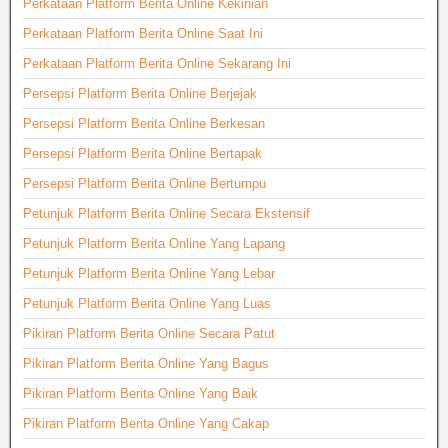
Perkataan Platform Berita Online Kekinian
Perkataan Platform Berita Online Saat Ini
Perkataan Platform Berita Online Sekarang Ini
Persepsi Platform Berita Online Berjejak
Persepsi Platform Berita Online Berkesan
Persepsi Platform Berita Online Bertapak
Persepsi Platform Berita Online Bertumpu
Petunjuk Platform Berita Online Secara Ekstensif
Petunjuk Platform Berita Online Yang Lapang
Petunjuk Platform Berita Online Yang Lebar
Petunjuk Platform Berita Online Yang Luas
Pikiran Platform Berita Online Secara Patut
Pikiran Platform Berita Online Yang Bagus
Pikiran Platform Berita Online Yang Baik
Pikiran Platform Berita Online Yang Cakap