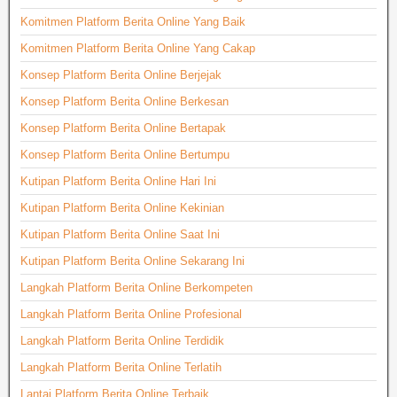
Komitmen Platform Berita Online Yang Baik
Komitmen Platform Berita Online Yang Cakap
Konsep Platform Berita Online Berjejak
Konsep Platform Berita Online Berkesan
Konsep Platform Berita Online Bertapak
Konsep Platform Berita Online Bertumpu
Kutipan Platform Berita Online Hari Ini
Kutipan Platform Berita Online Kekinian
Kutipan Platform Berita Online Saat Ini
Kutipan Platform Berita Online Sekarang Ini
Langkah Platform Berita Online Berkompeten
Langkah Platform Berita Online Profesional
Langkah Platform Berita Online Terdidik
Langkah Platform Berita Online Terlatih
Lantai Platform Berita Online Terbaik