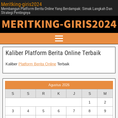
Meritking-giris2024
Membangun Platform Berita Online Yang Berdampak: Simak Langkah Dan
Strategi Pentingnya
Kaliber Platform Berita Online Terbaik
Kaliber
Platform Berita Online
Terbaik
Agustus 2026
S
S
R
K
J
S
M
1
2
3
4
5
6
7
8
9