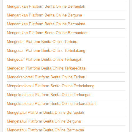
Mengartikan Platform Berita Online Berfaedah
Mengartikan Platform Berita Online Berguna
Mengartikan Platform Berita Online Bermakna
Mengartikan Platform Berita Online Bermanfaat
Mengedari Platform Berita Online Terbaru
Mengedari Platform Berita Online Terbelakang
Mengedari Platform Berita Online Terhangat
Mengedari Platform Berita Online Terkareditasi
Mengeksplorasi Platform Berita Online Terbaru
Mengeksplorasi Platform Berita Online Terbelakang
Mengeksplorasi Platform Berita Online Terhangat
Mengeksplorasi Platform Berita Online Terkareditasi
Mengetahui Platform Berita Online Berfaedah
Mengetahui Platform Berita Online Berguna
Mengetahui Platform Berita Online Bermakna