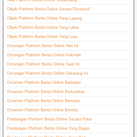
Objek Platform Berita Online Secara Ekstensif
Objek Platform Berita Online Yang Lapang
Objek Platform Berita Online Yang Lebar
Objek Platform Berita Online Yang Luas
Omongan Platform Berita Online Hari Ini
Omongan Platform Berita Online Kekinian
Omongan Platform Berita Online Saat Ini
Omongan Platform Berita Online Sekarang Ini
Ornamen Platform Berita Online Berbobot
Ornamen Platform Berita Online Berkualitas
Ornamen Platform Berita Online Bermutu
Ornamen Platform Berita Online Bernilai
Pandangan Platform Berita Online Secara Patut
Pandangan Platform Berita Online Yang Bagus