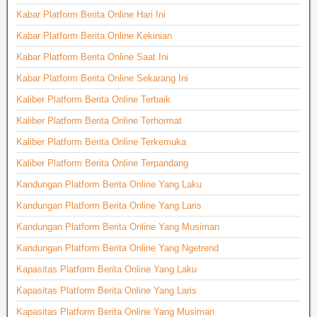
Kabar Platform Berita Online Hari Ini
Kabar Platform Berita Online Kekinian
Kabar Platform Berita Online Saat Ini
Kabar Platform Berita Online Sekarang Ini
Kaliber Platform Berita Online Terbaik
Kaliber Platform Berita Online Terhormat
Kaliber Platform Berita Online Terkemuka
Kaliber Platform Berita Online Terpandang
Kandungan Platform Berita Online Yang Laku
Kandungan Platform Berita Online Yang Laris
Kandungan Platform Berita Online Yang Musiman
Kandungan Platform Berita Online Yang Ngetrend
Kapasitas Platform Berita Online Yang Laku
Kapasitas Platform Berita Online Yang Laris
Kapasitas Platform Berita Online Yang Musiman