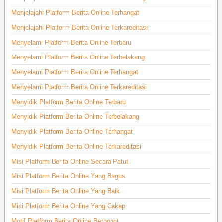
Menjelajahi Platform Berita Online Terhangat
Menjelajahi Platform Berita Online Terkareditasi
Menyelami Platform Berita Online Terbaru
Menyelami Platform Berita Online Terbelakang
Menyelami Platform Berita Online Terhangat
Menyelami Platform Berita Online Terkareditasi
Menyidik Platform Berita Online Terbaru
Menyidik Platform Berita Online Terbelakang
Menyidik Platform Berita Online Terhangat
Menyidik Platform Berita Online Terkareditasi
Misi Platform Berita Online Secara Patut
Misi Platform Berita Online Yang Bagus
Misi Platform Berita Online Yang Baik
Misi Platform Berita Online Yang Cakap
Motif Platform Berita Online Berbobot