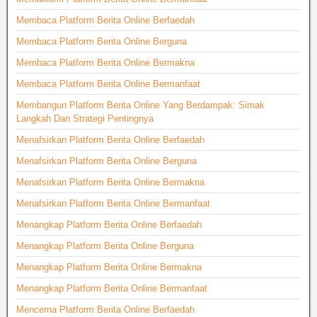
Membaca Platform Berita Online Berfaedah
Membaca Platform Berita Online Berguna
Membaca Platform Berita Online Bermakna
Membaca Platform Berita Online Bermanfaat
Membangun Platform Berita Online Yang Berdampak: Simak
Langkah Dan Strategi Pentingnya
Menafsirkan Platform Berita Online Berfaedah
Menafsirkan Platform Berita Online Berguna
Menafsirkan Platform Berita Online Bermakna
Menafsirkan Platform Berita Online Bermanfaat
Menangkap Platform Berita Online Berfaedah
Menangkap Platform Berita Online Berguna
Menangkap Platform Berita Online Bermakna
Menangkap Platform Berita Online Bermanfaat
Mencerna Platform Berita Online Berfaedah