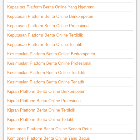
Kapasitas Platform Berita Online Yang Ngetrend
Keputusan Platform Berita Online Berkompeten
Keputusan Platform Berita Online Profesional
Keputusan Platform Berita Online Terdidik
Keputusan Platform Berita Online Terlatih
Kesimpulan Platform Berita Online Berkompeten
Kesimpulan Platform Berita Online Profesional
Kesimpulan Platform Berita Online Terdidik
Kesimpulan Platform Berita Online Terlatih
Kiprah Platform Berita Online Berkompeten
Kiprah Platform Berita Online Profesional
Kiprah Platform Berita Online Terdidik
Kiprah Platform Berita Online Terlatih
Komitmen Platform Berita Online Secara Patut
Komitmen Platform Berita Online Yang Bagus