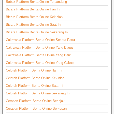
Babak Platform Berita Online Terpandang
Bicara Platform Berita Online Hari Ini
Bicara Platform Berita Online Kekinian
Bicara Platform Berita Online Saat Ini
Bicara Platform Berita Online Sekarang Ini
Cakrawala Platform Berita Online Secara Patut
Cakrawala Platform Berita Online Yang Bagus
Cakrawala Platform Berita Online Yang Baik
Cakrawala Platform Berita Online Yang Cakap
Celoteh Platform Berita Online Hari Ini
Celoteh Platform Berita Online Kekinian
Celoteh Platform Berita Online Saat Ini
Celoteh Platform Berita Online Sekarang Ini
Cerapan Platform Berita Online Berjejak
Cerapan Platform Berita Online Berkesan