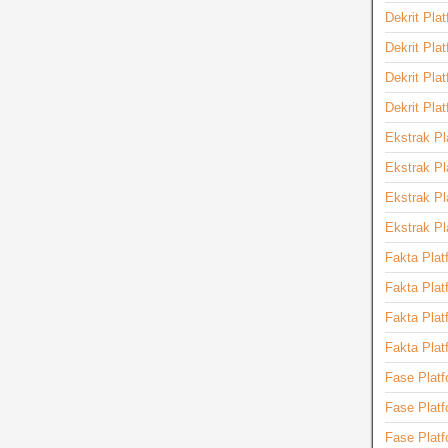
Dekrit Pla
Dekrit Plat
Dekrit Plat
Dekrit Plat
Ekstrak Pl
Ekstrak Pl
Ekstrak Pl
Ekstrak Pl
Fakta Plat
Fakta Plat
Fakta Plat
Fakta Plat
Fase Platf
Fase Platf
Fase Platf