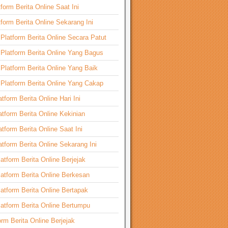
form Berita Online Saat Ini
tform Berita Online Sekarang Ini
Platform Berita Online Secara Patut
Platform Berita Online Yang Bagus
Platform Berita Online Yang Baik
Platform Berita Online Yang Cakap
tform Berita Online Hari Ini
atform Berita Online Kekinian
tform Berita Online Saat Ini
atform Berita Online Sekarang Ini
atform Berita Online Berjejak
atform Berita Online Berkesan
atform Berita Online Bertapak
atform Berita Online Bertumpu
orm Berita Online Berjejak