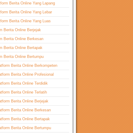
tform Berita Online Yang Lapang
tform Berita Online Yang Lebar
tform Berita Online Yang Luas
m Berita Online Berjejak
rm Berita Online Berkesan
rm Berita Online Bertapak
rm Berita Online Bertumpu
latform Berita Online Berkompeten
atform Berita Online Profesional
atform Berita Online Terdidik
atform Berita Online Terlatih
atform Berita Online Berjejak
atform Berita Online Berkesan
atform Berita Online Bertapak
atform Berita Online Bertumpu