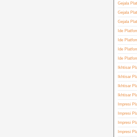
Gejala Pla
Gejala Pla
Gejala Pla
Ide Platfor
Ide Platfo
Ide Platfo
Ide Platfo
Ikhtisar P
Ikhtisar Pl
Ikhtisar Pl
Ikhtisar Pl
Impresi Pl
Impresi Pl
Impresi Pl
Impresi Pl