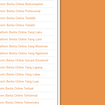
tform Berita Online Berkompeten
form Berita Online Profesional
form Berita Online Terdidik
form Berita Online Terlatih
atform Berita Online Yang Laku
atform Berita Online Yang Laris
atform Berita Online Yang Musiman
atform Berita Online Yang Ngetrend
form Berita Online Secara Ekstensif
form Berita Online Yang Lapang
form Berita Online Yang Lebar
form Berita Online Yang Luas
orm Berita Online Terbaik
orm Berita Online Terhormat
orm Berita Online Terkemuka