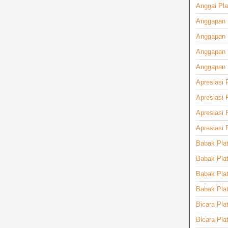
Anggai Pla
Anggapan P
Anggapan P
Anggapan P
Anggapan P
Apresiasi 
Apresiasi 
Apresiasi 
Apresiasi 
Babak Plat
Babak Plat
Babak Plat
Babak Plat
Bicara Plat
Bicara Pla