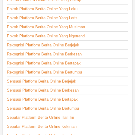
Pokok Platform Berita Online Yang Laku
Pokok Platform Berita Online Yang Laris
Pokok Platform Berita Online Yang Musiman
Pokok Platform Berita Online Yang Ngetrend
Rekognisi Platform Berita Online Berjejak
Rekognisi Platform Berita Online Berkesan
Rekognisi Platform Berita Online Bertapak
Rekognisi Platform Berita Online Bertumpu
Sensasi Platform Berita Online Berjejak
Sensasi Platform Berita Online Berkesan
Sensasi Platform Berita Online Bertapak
Sensasi Platform Berita Online Bertumpu
Seputar Platform Berita Online Hari Ini
Seputar Platform Berita Online Kekinian