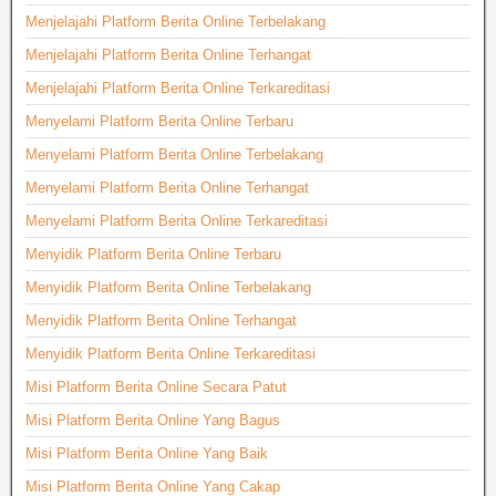
Menjelajahi Platform Berita Online Terbelakang
Menjelajahi Platform Berita Online Terhangat
Menjelajahi Platform Berita Online Terkareditasi
Menyelami Platform Berita Online Terbaru
Menyelami Platform Berita Online Terbelakang
Menyelami Platform Berita Online Terhangat
Menyelami Platform Berita Online Terkareditasi
Menyidik Platform Berita Online Terbaru
Menyidik Platform Berita Online Terbelakang
Menyidik Platform Berita Online Terhangat
Menyidik Platform Berita Online Terkareditasi
Misi Platform Berita Online Secara Patut
Misi Platform Berita Online Yang Bagus
Misi Platform Berita Online Yang Baik
Misi Platform Berita Online Yang Cakap