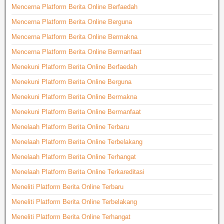
Mencerna Platform Berita Online Berfaedah
Mencerna Platform Berita Online Berguna
Mencerna Platform Berita Online Bermakna
Mencerna Platform Berita Online Bermanfaat
Menekuni Platform Berita Online Berfaedah
Menekuni Platform Berita Online Berguna
Menekuni Platform Berita Online Bermakna
Menekuni Platform Berita Online Bermanfaat
Menelaah Platform Berita Online Terbaru
Menelaah Platform Berita Online Terbelakang
Menelaah Platform Berita Online Terhangat
Menelaah Platform Berita Online Terkareditasi
Meneliti Platform Berita Online Terbaru
Meneliti Platform Berita Online Terbelakang
Meneliti Platform Berita Online Terhangat