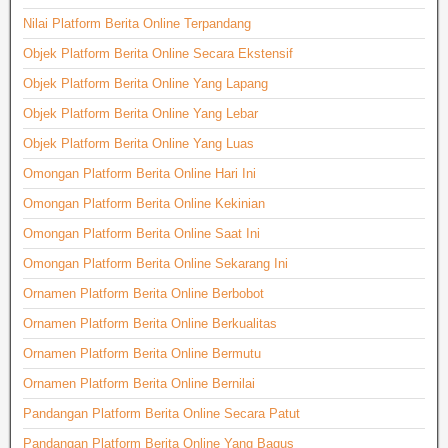
Nilai Platform Berita Online Terpandang
Objek Platform Berita Online Secara Ekstensif
Objek Platform Berita Online Yang Lapang
Objek Platform Berita Online Yang Lebar
Objek Platform Berita Online Yang Luas
Omongan Platform Berita Online Hari Ini
Omongan Platform Berita Online Kekinian
Omongan Platform Berita Online Saat Ini
Omongan Platform Berita Online Sekarang Ini
Ornamen Platform Berita Online Berbobot
Ornamen Platform Berita Online Berkualitas
Ornamen Platform Berita Online Bermutu
Ornamen Platform Berita Online Bernilai
Pandangan Platform Berita Online Secara Patut
Pandangan Platform Berita Online Yang Bagus