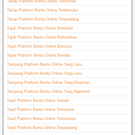
Tahap Platform Berita Online Terhormat
Tahap Platform Berita Online Terkemuka
Tahap Platform Berita Online Terpandang
Tajuk Platform Berita Online Berbobot
Tajuk Platform Berita Online Berkualitas
Tajuk Platform Berita Online Bermutu
Tajuk Platform Berita Online Bernilai
Tampung Platform Berita Online Yang Laku
Tampung Platform Berita Online Yang Laris
Tampung Platform Berita Online Yang Musiman
Tampung Platform Berita Online Yang Ngetrend
Taraf Platform Berita Online Terbaik
Taraf Platform Berita Online Terhormat
Taraf Platform Berita Online Terkemuka
Taraf Platform Berita Online Terpandang