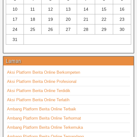
10
11
12
13
14
15
16
17
18
19
20
21
22
23
24
25
26
27
28
29
30
31
Laman
Aksi Platform Berita Online Berkompeten
Aksi Platform Berita Online Profesional
Aksi Platform Berita Online Terdidik
Aksi Platform Berita Online Terlatih
Ambang Platform Berita Online Terbaik
Ambang Platform Berita Online Terhormat
Ambang Platform Berita Online Terkemuka
Ambang Platform Berita Online Terpandang