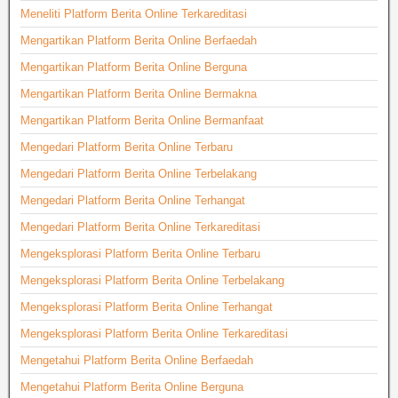
Meneliti Platform Berita Online Terkareditasi
Mengartikan Platform Berita Online Berfaedah
Mengartikan Platform Berita Online Berguna
Mengartikan Platform Berita Online Bermakna
Mengartikan Platform Berita Online Bermanfaat
Mengedari Platform Berita Online Terbaru
Mengedari Platform Berita Online Terbelakang
Mengedari Platform Berita Online Terhangat
Mengedari Platform Berita Online Terkareditasi
Mengeksplorasi Platform Berita Online Terbaru
Mengeksplorasi Platform Berita Online Terbelakang
Mengeksplorasi Platform Berita Online Terhangat
Mengeksplorasi Platform Berita Online Terkareditasi
Mengetahui Platform Berita Online Berfaedah
Mengetahui Platform Berita Online Berguna