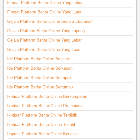
Firasat Platform Berita Online Yang Lebar
Firasat Platform Berita Online Yang Luas
Gejala Platform Berita Online Secara Ekstensif
Gejala Platform Berita Online Yang Lapang
Gejala Platform Berita Online Yang Lebar
Gejala Platform Berita Online Yang Luas
Ide Platform Berita Online Berjejak
Ide Platform Berita Online Berkesan
Ide Platform Berita Online Bertapak
Ide Platform Berita Online Bertumpu
Ikhtisar Platform Berita Online Berkompeten
Ikhtisar Platform Berita Online Profesional
Ikhtisar Platform Berita Online Terdidik
Ikhtisar Platform Berita Online Terlatih
Impresi Platform Berita Online Berjejak