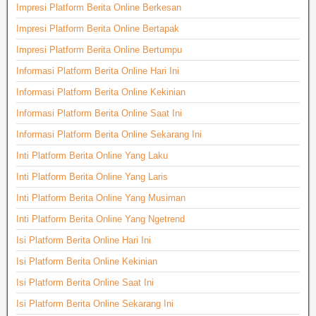
Impresi Platform Berita Online Berkesan
Impresi Platform Berita Online Bertapak
Impresi Platform Berita Online Bertumpu
Informasi Platform Berita Online Hari Ini
Informasi Platform Berita Online Kekinian
Informasi Platform Berita Online Saat Ini
Informasi Platform Berita Online Sekarang Ini
Inti Platform Berita Online Yang Laku
Inti Platform Berita Online Yang Laris
Inti Platform Berita Online Yang Musiman
Inti Platform Berita Online Yang Ngetrend
Isi Platform Berita Online Hari Ini
Isi Platform Berita Online Kekinian
Isi Platform Berita Online Saat Ini
Isi Platform Berita Online Sekarang Ini