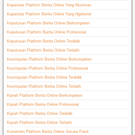
Kapasitas Platform Berita Online Yang Musiman
Kapasitas Platform Berita Online Yang Ngetrend
Keputusan Platform Berita Online Berkompeten
Keputusan Platform Berita Online Profesional
Keputusan Platform Berita Online Terdidik
Keputusan Platform Berita Online Terlatih
Kesimpulan Platform Berita Online Berkompeten
Kesimpulan Platform Berita Online Profesional
Kesimpulan Platform Berita Online Terdidik
Kesimpulan Platform Berita Online Terlatih
Kiprah Platform Berita Online Berkompeten
Kiprah Platform Berita Online Profesional
Kiprah Platform Berita Online Terdidik
Kiprah Platform Berita Online Terlatih
Komitmen Platform Berita Online Secara Patut