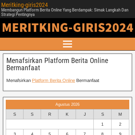
Meritking-giris2024
Membangun Platform Berita Online Yang Berdampak: Simak Langkah Dan
Strategi Pentingnya
Menafsirkan Platform Berita Online
Bermanfaat
Menafsirkan
Platform Berita Online
Bermanfaat
Agustus 2026
S
S
R
K
J
S
M
1
2
3
4
5
6
7
8
9