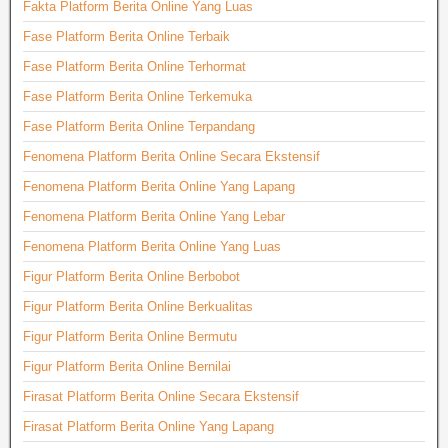
Fakta Platform Berita Online Yang Luas
Fase Platform Berita Online Terbaik
Fase Platform Berita Online Terhormat
Fase Platform Berita Online Terkemuka
Fase Platform Berita Online Terpandang
Fenomena Platform Berita Online Secara Ekstensif
Fenomena Platform Berita Online Yang Lapang
Fenomena Platform Berita Online Yang Lebar
Fenomena Platform Berita Online Yang Luas
Figur Platform Berita Online Berbobot
Figur Platform Berita Online Berkualitas
Figur Platform Berita Online Bermutu
Figur Platform Berita Online Bernilai
Firasat Platform Berita Online Secara Ekstensif
Firasat Platform Berita Online Yang Lapang