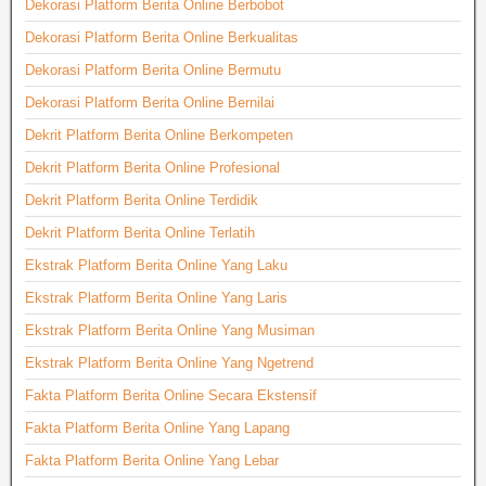
Dekorasi Platform Berita Online Berbobot
Dekorasi Platform Berita Online Berkualitas
Dekorasi Platform Berita Online Bermutu
Dekorasi Platform Berita Online Bernilai
Dekrit Platform Berita Online Berkompeten
Dekrit Platform Berita Online Profesional
Dekrit Platform Berita Online Terdidik
Dekrit Platform Berita Online Terlatih
Ekstrak Platform Berita Online Yang Laku
Ekstrak Platform Berita Online Yang Laris
Ekstrak Platform Berita Online Yang Musiman
Ekstrak Platform Berita Online Yang Ngetrend
Fakta Platform Berita Online Secara Ekstensif
Fakta Platform Berita Online Yang Lapang
Fakta Platform Berita Online Yang Lebar