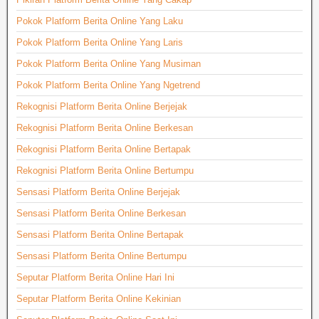
Pokok Platform Berita Online Yang Laku
Pokok Platform Berita Online Yang Laris
Pokok Platform Berita Online Yang Musiman
Pokok Platform Berita Online Yang Ngetrend
Rekognisi Platform Berita Online Berjejak
Rekognisi Platform Berita Online Berkesan
Rekognisi Platform Berita Online Bertapak
Rekognisi Platform Berita Online Bertumpu
Sensasi Platform Berita Online Berjejak
Sensasi Platform Berita Online Berkesan
Sensasi Platform Berita Online Bertapak
Sensasi Platform Berita Online Bertumpu
Seputar Platform Berita Online Hari Ini
Seputar Platform Berita Online Kekinian