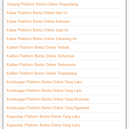
Jenjang Platform Berita Online Terpandang
Kabar Platform Berita Online Hari Ini
Kabar Platform Berita Online Kekinian
Kabar Platform Berita Online Saat Ini
Kabar Platform Berita Online Sekarang Ini
Kaliber Platform Berita Online Terbaik
Kaliber Platform Berita Online Terhormat
Kaliber Platform Berita Online Terkemuka
Kaliber Platform Berita Online Terpandang
Kandungan Platform Berita Online Yang Laku
Kandungan Platform Berita Online Yang Laris
Kandungan Platform Berita Online Yang Musiman
Kandungan Platform Berita Online Yang Ngetrend
Kapasitas Platform Berita Online Yang Laku
Kapasitas Platform Berita Online Yang Laris