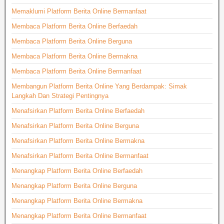
Memaklumi Platform Berita Online Bermanfaat
Membaca Platform Berita Online Berfaedah
Membaca Platform Berita Online Berguna
Membaca Platform Berita Online Bermakna
Membaca Platform Berita Online Bermanfaat
Membangun Platform Berita Online Yang Berdampak: Simak
Langkah Dan Strategi Pentingnya
Menafsirkan Platform Berita Online Berfaedah
Menafsirkan Platform Berita Online Berguna
Menafsirkan Platform Berita Online Bermakna
Menafsirkan Platform Berita Online Bermanfaat
Menangkap Platform Berita Online Berfaedah
Menangkap Platform Berita Online Berguna
Menangkap Platform Berita Online Bermakna
Menangkap Platform Berita Online Bermanfaat