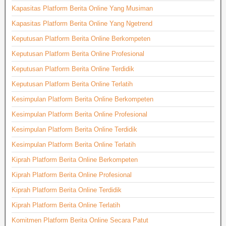
Kapasitas Platform Berita Online Yang Musiman
Kapasitas Platform Berita Online Yang Ngetrend
Keputusan Platform Berita Online Berkompeten
Keputusan Platform Berita Online Profesional
Keputusan Platform Berita Online Terdidik
Keputusan Platform Berita Online Terlatih
Kesimpulan Platform Berita Online Berkompeten
Kesimpulan Platform Berita Online Profesional
Kesimpulan Platform Berita Online Terdidik
Kesimpulan Platform Berita Online Terlatih
Kiprah Platform Berita Online Berkompeten
Kiprah Platform Berita Online Profesional
Kiprah Platform Berita Online Terdidik
Kiprah Platform Berita Online Terlatih
Komitmen Platform Berita Online Secara Patut