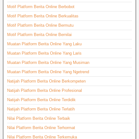
Motif Platform Berita Online Berbobot
Motif Platform Berita Online Berkualitas
Motif Platform Berita Online Bermutu
Motif Platform Berita Online Bernilai
Muatan Platform Berita Online Yang Laku
Muatan Platform Berita Online Yang Laris
Muatan Platform Berita Online Yang Musiman
Muatan Platform Berita Online Yang Ngetrend
Natijah Platform Berita Online Berkompeten
Natijah Platform Berita Online Profesional
Natijah Platform Berita Online Terdidik
Natijah Platform Berita Online Terlatih
Nilai Platform Berita Online Terbaik
Nilai Platform Berita Online Terhormat
Nilai Platform Berita Online Terkemuka