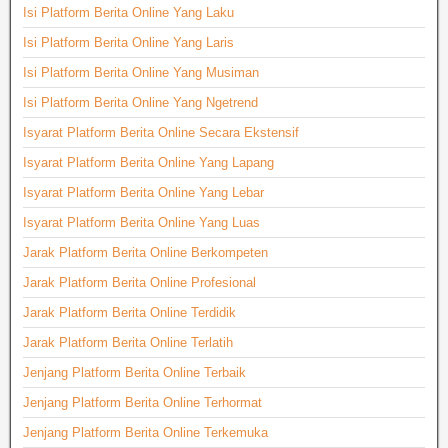
Isi Platform Berita Online Yang Laku
Isi Platform Berita Online Yang Laris
Isi Platform Berita Online Yang Musiman
Isi Platform Berita Online Yang Ngetrend
Isyarat Platform Berita Online Secara Ekstensif
Isyarat Platform Berita Online Yang Lapang
Isyarat Platform Berita Online Yang Lebar
Isyarat Platform Berita Online Yang Luas
Jarak Platform Berita Online Berkompeten
Jarak Platform Berita Online Profesional
Jarak Platform Berita Online Terdidik
Jarak Platform Berita Online Terlatih
Jenjang Platform Berita Online Terbaik
Jenjang Platform Berita Online Terhormat
Jenjang Platform Berita Online Terkemuka