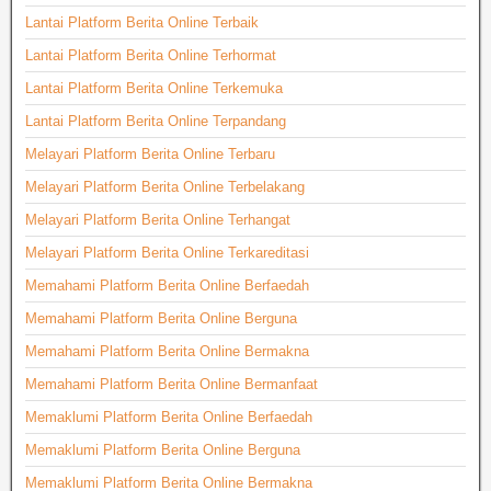
Lantai Platform Berita Online Terbaik
Lantai Platform Berita Online Terhormat
Lantai Platform Berita Online Terkemuka
Lantai Platform Berita Online Terpandang
Melayari Platform Berita Online Terbaru
Melayari Platform Berita Online Terbelakang
Melayari Platform Berita Online Terhangat
Melayari Platform Berita Online Terkareditasi
Memahami Platform Berita Online Berfaedah
Memahami Platform Berita Online Berguna
Memahami Platform Berita Online Bermakna
Memahami Platform Berita Online Bermanfaat
Memaklumi Platform Berita Online Berfaedah
Memaklumi Platform Berita Online Berguna
Memaklumi Platform Berita Online Bermakna