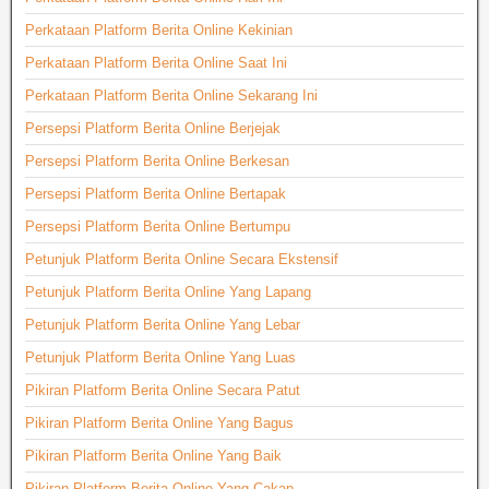
Perkataan Platform Berita Online Kekinian
Perkataan Platform Berita Online Saat Ini
Perkataan Platform Berita Online Sekarang Ini
Persepsi Platform Berita Online Berjejak
Persepsi Platform Berita Online Berkesan
Persepsi Platform Berita Online Bertapak
Persepsi Platform Berita Online Bertumpu
Petunjuk Platform Berita Online Secara Ekstensif
Petunjuk Platform Berita Online Yang Lapang
Petunjuk Platform Berita Online Yang Lebar
Petunjuk Platform Berita Online Yang Luas
Pikiran Platform Berita Online Secara Patut
Pikiran Platform Berita Online Yang Bagus
Pikiran Platform Berita Online Yang Baik
Pikiran Platform Berita Online Yang Cakap