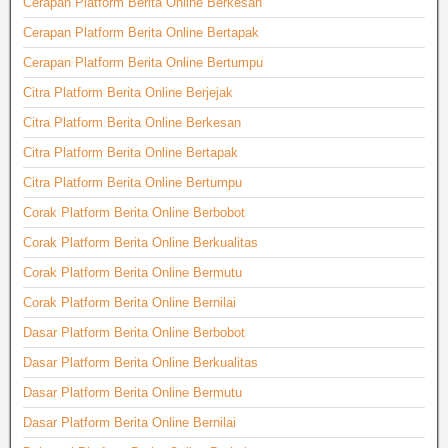
Cerapan Platform Berita Online Berkesan
Cerapan Platform Berita Online Bertapak
Cerapan Platform Berita Online Bertumpu
Citra Platform Berita Online Berjejak
Citra Platform Berita Online Berkesan
Citra Platform Berita Online Bertapak
Citra Platform Berita Online Bertumpu
Corak Platform Berita Online Berbobot
Corak Platform Berita Online Berkualitas
Corak Platform Berita Online Bermutu
Corak Platform Berita Online Bernilai
Dasar Platform Berita Online Berbobot
Dasar Platform Berita Online Berkualitas
Dasar Platform Berita Online Bermutu
Dasar Platform Berita Online Bernilai