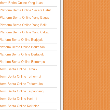
tform Berita Online Yang Luas
latform Berita Online Secara Patut
latform Berita Online Yang Bagus
latform Berita Online Yang Baik
latform Berita Online Yang Cakap
Platform Berita Online Berjejak
Platform Berita Online Berkesan
Platform Berita Online Bertapak
Platform Berita Online Bertumpu
form Berita Online Terbaik
form Berita Online Terhormat
form Berita Online Terkemuka
form Berita Online Terpandang
form Berita Online Hari Ini
tform Berita Online Kekinian