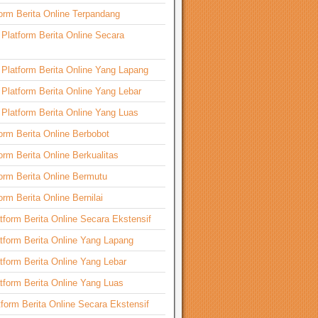
orm Berita Online Terpandang
latform Berita Online Secara
latform Berita Online Yang Lapang
latform Berita Online Yang Lebar
latform Berita Online Yang Luas
form Berita Online Berbobot
orm Berita Online Berkualitas
form Berita Online Bermutu
orm Berita Online Bernilai
atform Berita Online Secara Ekstensif
atform Berita Online Yang Lapang
atform Berita Online Yang Lebar
atform Berita Online Yang Luas
tform Berita Online Secara Ekstensif