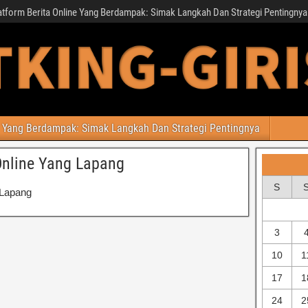
form Berita Online Yang Berdampak: Simak Langkah Dan Strategi Pentingnya
 Yang Berdampak: Simak Langkah Dan Strategi Pentingnya
 Online Yang Lapang
S
Lapang
3
10
1
17
1
24
2