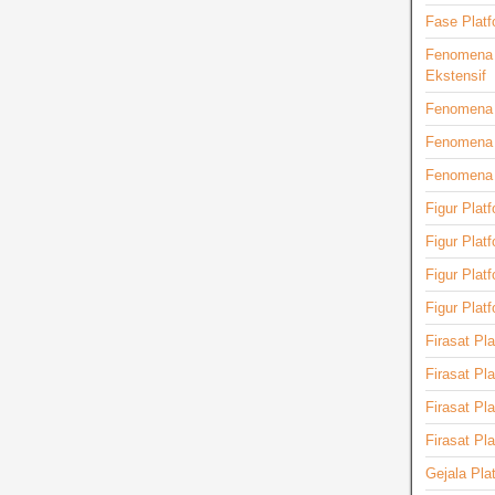
Fase Platf
Fenomena P
Ekstensif
Fenomena P
Fenomena P
Fenomena P
Figur Plat
Figur Platf
Figur Plat
Figur Platf
Firasat Pl
Firasat Pl
Firasat Pl
Firasat Pl
Gejala Pla