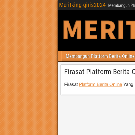
Meritking-giris2024
Membangun Plat
Membangun Platform Berita Online
Firasat Platform Berita
Firasat
Platform Berita Online
Yang 