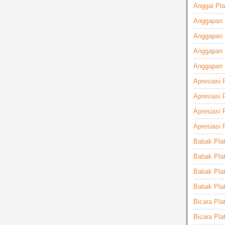
Anggai Pla
Anggapan P
Anggapan P
Anggapan P
Anggapan P
Apresiasi 
Apresiasi 
Apresiasi 
Apresiasi 
Babak Plat
Babak Plat
Babak Plat
Babak Plat
Bicara Plat
Bicara Pla