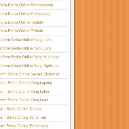
tform Berita Online Berkompeten
form Berita Online Profesional
form Berita Online Terdidik
form Berita Online Terlatih
atform Berita Online Yang Laku
atform Berita Online Yang Laris
atform Berita Online Yang Musiman
atform Berita Online Yang Ngetrend
form Berita Online Secara Ekstensif
form Berita Online Yang Lapang
form Berita Online Yang Lebar
form Berita Online Yang Luas
orm Berita Online Terbaik
orm Berita Online Terhormat
orm Berita Online Terkemuka