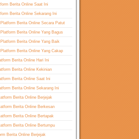
form Berita Online Saat Ini
tform Berita Online Sekarang Ini
Platform Berita Online Secara Patut
Platform Berita Online Yang Bagus
Platform Berita Online Yang Baik
Platform Berita Online Yang Cakap
tform Berita Online Hari Ini
atform Berita Online Kekinian
tform Berita Online Saat Ini
atform Berita Online Sekarang Ini
atform Berita Online Berjejak
atform Berita Online Berkesan
atform Berita Online Bertapak
atform Berita Online Bertumpu
orm Berita Online Berjejak