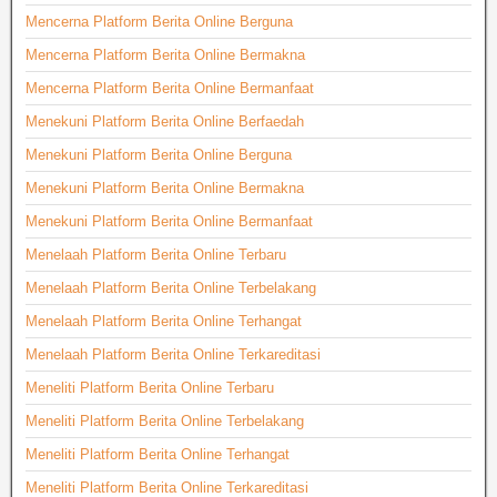
Mencerna Platform Berita Online Berguna
Mencerna Platform Berita Online Bermakna
Mencerna Platform Berita Online Bermanfaat
Menekuni Platform Berita Online Berfaedah
Menekuni Platform Berita Online Berguna
Menekuni Platform Berita Online Bermakna
Menekuni Platform Berita Online Bermanfaat
Menelaah Platform Berita Online Terbaru
Menelaah Platform Berita Online Terbelakang
Menelaah Platform Berita Online Terhangat
Menelaah Platform Berita Online Terkareditasi
Meneliti Platform Berita Online Terbaru
Meneliti Platform Berita Online Terbelakang
Meneliti Platform Berita Online Terhangat
Meneliti Platform Berita Online Terkareditasi