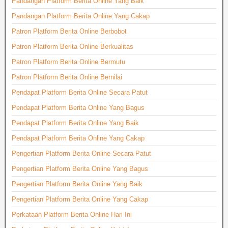
Pandangan Platform Berita Online Yang Baik
Pandangan Platform Berita Online Yang Cakap
Patron Platform Berita Online Berbobot
Patron Platform Berita Online Berkualitas
Patron Platform Berita Online Bermutu
Patron Platform Berita Online Bernilai
Pendapat Platform Berita Online Secara Patut
Pendapat Platform Berita Online Yang Bagus
Pendapat Platform Berita Online Yang Baik
Pendapat Platform Berita Online Yang Cakap
Pengertian Platform Berita Online Secara Patut
Pengertian Platform Berita Online Yang Bagus
Pengertian Platform Berita Online Yang Baik
Pengertian Platform Berita Online Yang Cakap
Perkataan Platform Berita Online Hari Ini