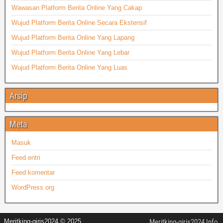
Wawasan Platform Berita Online Yang Cakap
Wujud Platform Berita Online Secara Ekstensif
Wujud Platform Berita Online Yang Lapang
Wujud Platform Berita Online Yang Lebar
Wujud Platform Berita Online Yang Luas
Arsip
Meta
Masuk
Feed entri
Feed komentar
WordPress.org
Meritking-giris2024 © 2025
Meritking-giris2024 Info