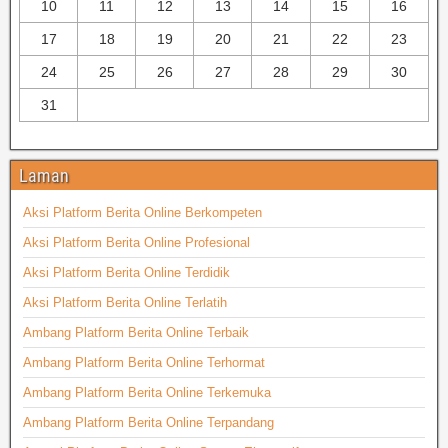
10
11
12
13
14
15
16
17
18
19
20
21
22
23
24
25
26
27
28
29
30
31
Laman
Aksi Platform Berita Online Berkompeten
Aksi Platform Berita Online Profesional
Aksi Platform Berita Online Terdidik
Aksi Platform Berita Online Terlatih
Ambang Platform Berita Online Terbaik
Ambang Platform Berita Online Terhormat
Ambang Platform Berita Online Terkemuka
Ambang Platform Berita Online Terpandang