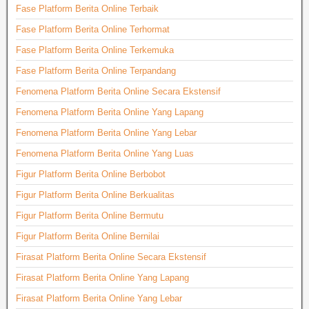
Fase Platform Berita Online Terbaik
Fase Platform Berita Online Terhormat
Fase Platform Berita Online Terkemuka
Fase Platform Berita Online Terpandang
Fenomena Platform Berita Online Secara Ekstensif
Fenomena Platform Berita Online Yang Lapang
Fenomena Platform Berita Online Yang Lebar
Fenomena Platform Berita Online Yang Luas
Figur Platform Berita Online Berbobot
Figur Platform Berita Online Berkualitas
Figur Platform Berita Online Bermutu
Figur Platform Berita Online Bernilai
Firasat Platform Berita Online Secara Ekstensif
Firasat Platform Berita Online Yang Lapang
Firasat Platform Berita Online Yang Lebar