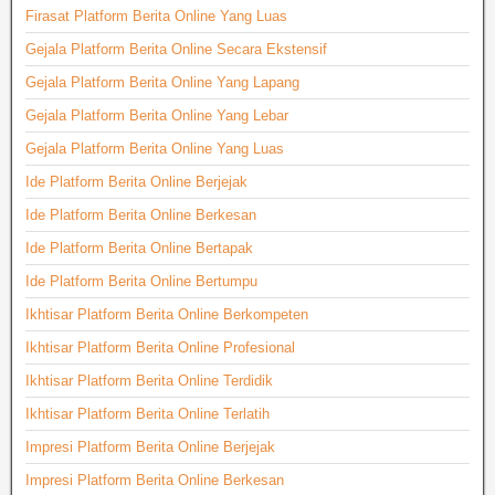
Firasat Platform Berita Online Yang Luas
Gejala Platform Berita Online Secara Ekstensif
Gejala Platform Berita Online Yang Lapang
Gejala Platform Berita Online Yang Lebar
Gejala Platform Berita Online Yang Luas
Ide Platform Berita Online Berjejak
Ide Platform Berita Online Berkesan
Ide Platform Berita Online Bertapak
Ide Platform Berita Online Bertumpu
Ikhtisar Platform Berita Online Berkompeten
Ikhtisar Platform Berita Online Profesional
Ikhtisar Platform Berita Online Terdidik
Ikhtisar Platform Berita Online Terlatih
Impresi Platform Berita Online Berjejak
Impresi Platform Berita Online Berkesan