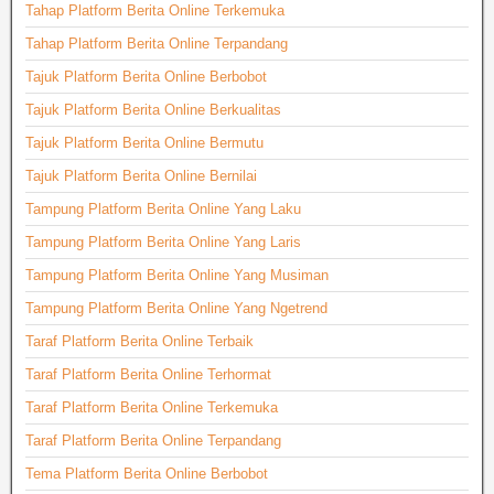
Tahap Platform Berita Online Terkemuka
Tahap Platform Berita Online Terpandang
Tajuk Platform Berita Online Berbobot
Tajuk Platform Berita Online Berkualitas
Tajuk Platform Berita Online Bermutu
Tajuk Platform Berita Online Bernilai
Tampung Platform Berita Online Yang Laku
Tampung Platform Berita Online Yang Laris
Tampung Platform Berita Online Yang Musiman
Tampung Platform Berita Online Yang Ngetrend
Taraf Platform Berita Online Terbaik
Taraf Platform Berita Online Terhormat
Taraf Platform Berita Online Terkemuka
Taraf Platform Berita Online Terpandang
Tema Platform Berita Online Berbobot