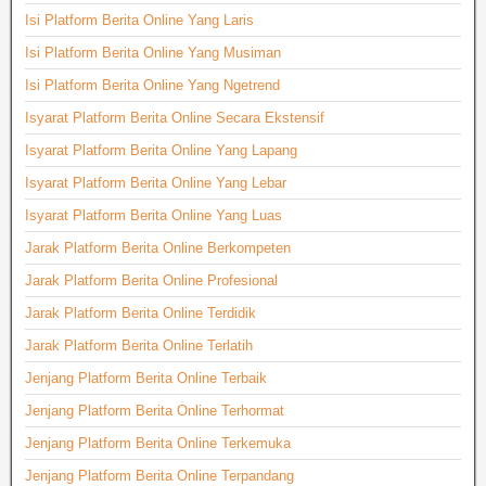
Isi Platform Berita Online Yang Laris
Isi Platform Berita Online Yang Musiman
Isi Platform Berita Online Yang Ngetrend
Isyarat Platform Berita Online Secara Ekstensif
Isyarat Platform Berita Online Yang Lapang
Isyarat Platform Berita Online Yang Lebar
Isyarat Platform Berita Online Yang Luas
Jarak Platform Berita Online Berkompeten
Jarak Platform Berita Online Profesional
Jarak Platform Berita Online Terdidik
Jarak Platform Berita Online Terlatih
Jenjang Platform Berita Online Terbaik
Jenjang Platform Berita Online Terhormat
Jenjang Platform Berita Online Terkemuka
Jenjang Platform Berita Online Terpandang