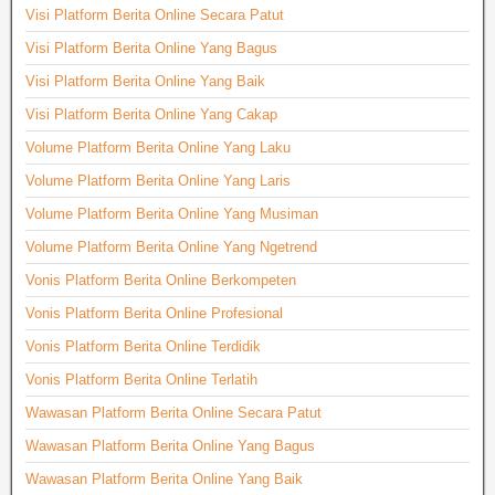
Visi Platform Berita Online Secara Patut
Visi Platform Berita Online Yang Bagus
Visi Platform Berita Online Yang Baik
Visi Platform Berita Online Yang Cakap
Volume Platform Berita Online Yang Laku
Volume Platform Berita Online Yang Laris
Volume Platform Berita Online Yang Musiman
Volume Platform Berita Online Yang Ngetrend
Vonis Platform Berita Online Berkompeten
Vonis Platform Berita Online Profesional
Vonis Platform Berita Online Terdidik
Vonis Platform Berita Online Terlatih
Wawasan Platform Berita Online Secara Patut
Wawasan Platform Berita Online Yang Bagus
Wawasan Platform Berita Online Yang Baik