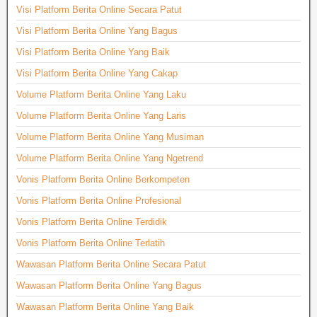
Visi Platform Berita Online Secara Patut
Visi Platform Berita Online Yang Bagus
Visi Platform Berita Online Yang Baik
Visi Platform Berita Online Yang Cakap
Volume Platform Berita Online Yang Laku
Volume Platform Berita Online Yang Laris
Volume Platform Berita Online Yang Musiman
Volume Platform Berita Online Yang Ngetrend
Vonis Platform Berita Online Berkompeten
Vonis Platform Berita Online Profesional
Vonis Platform Berita Online Terdidik
Vonis Platform Berita Online Terlatih
Wawasan Platform Berita Online Secara Patut
Wawasan Platform Berita Online Yang Bagus
Wawasan Platform Berita Online Yang Baik