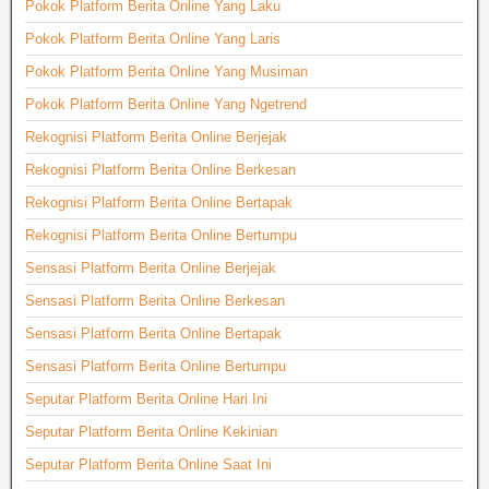
Pokok Platform Berita Online Yang Laku
Pokok Platform Berita Online Yang Laris
Pokok Platform Berita Online Yang Musiman
Pokok Platform Berita Online Yang Ngetrend
Rekognisi Platform Berita Online Berjejak
Rekognisi Platform Berita Online Berkesan
Rekognisi Platform Berita Online Bertapak
Rekognisi Platform Berita Online Bertumpu
Sensasi Platform Berita Online Berjejak
Sensasi Platform Berita Online Berkesan
Sensasi Platform Berita Online Bertapak
Sensasi Platform Berita Online Bertumpu
Seputar Platform Berita Online Hari Ini
Seputar Platform Berita Online Kekinian
Seputar Platform Berita Online Saat Ini