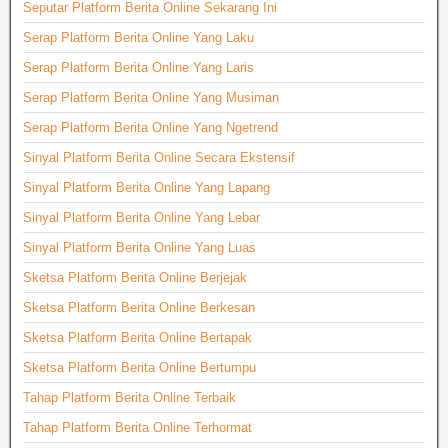
Seputar Platform Berita Online Sekarang Ini
Serap Platform Berita Online Yang Laku
Serap Platform Berita Online Yang Laris
Serap Platform Berita Online Yang Musiman
Serap Platform Berita Online Yang Ngetrend
Sinyal Platform Berita Online Secara Ekstensif
Sinyal Platform Berita Online Yang Lapang
Sinyal Platform Berita Online Yang Lebar
Sinyal Platform Berita Online Yang Luas
Sketsa Platform Berita Online Berjejak
Sketsa Platform Berita Online Berkesan
Sketsa Platform Berita Online Bertapak
Sketsa Platform Berita Online Bertumpu
Tahap Platform Berita Online Terbaik
Tahap Platform Berita Online Terhormat