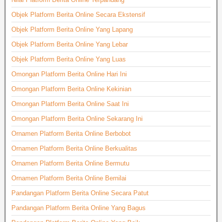
Objek Platform Berita Online Secara Ekstensif
Objek Platform Berita Online Yang Lapang
Objek Platform Berita Online Yang Lebar
Objek Platform Berita Online Yang Luas
Omongan Platform Berita Online Hari Ini
Omongan Platform Berita Online Kekinian
Omongan Platform Berita Online Saat Ini
Omongan Platform Berita Online Sekarang Ini
Ornamen Platform Berita Online Berbobot
Ornamen Platform Berita Online Berkualitas
Ornamen Platform Berita Online Bermutu
Ornamen Platform Berita Online Bernilai
Pandangan Platform Berita Online Secara Patut
Pandangan Platform Berita Online Yang Bagus