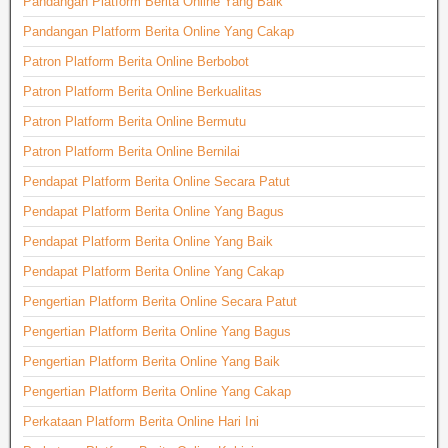
Pandangan Platform Berita Online Yang Baik
Pandangan Platform Berita Online Yang Cakap
Patron Platform Berita Online Berbobot
Patron Platform Berita Online Berkualitas
Patron Platform Berita Online Bermutu
Patron Platform Berita Online Bernilai
Pendapat Platform Berita Online Secara Patut
Pendapat Platform Berita Online Yang Bagus
Pendapat Platform Berita Online Yang Baik
Pendapat Platform Berita Online Yang Cakap
Pengertian Platform Berita Online Secara Patut
Pengertian Platform Berita Online Yang Bagus
Pengertian Platform Berita Online Yang Baik
Pengertian Platform Berita Online Yang Cakap
Perkataan Platform Berita Online Hari Ini