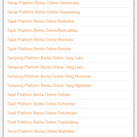
Tahap Platform Berita Online Terkemuka
Tahap Platform Berita Online Terpandang
Tajuk Platform Berita Online Berbobot
Tajuk Platform Berita Online Berkualitas
Tajuk Platform Berita Online Bermutu
Tajuk Platform Berita Online Bernilai
Tampung Platform Berita Online Yang Laku
Tampung Platform Berita Online Yang Laris
Tampung Platform Berita Online Yang Musiman
Tampung Platform Berita Online Yang Ngetrend
Taraf Platform Berita Online Terbaik
Taraf Platform Berita Online Terhormat
Taraf Platform Berita Online Terkemuka
Taraf Platform Berita Online Terpandang
Tema Platform Berita Online Berbobot