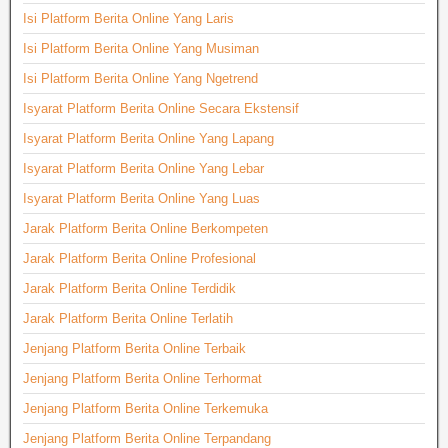
Isi Platform Berita Online Yang Laris
Isi Platform Berita Online Yang Musiman
Isi Platform Berita Online Yang Ngetrend
Isyarat Platform Berita Online Secara Ekstensif
Isyarat Platform Berita Online Yang Lapang
Isyarat Platform Berita Online Yang Lebar
Isyarat Platform Berita Online Yang Luas
Jarak Platform Berita Online Berkompeten
Jarak Platform Berita Online Profesional
Jarak Platform Berita Online Terdidik
Jarak Platform Berita Online Terlatih
Jenjang Platform Berita Online Terbaik
Jenjang Platform Berita Online Terhormat
Jenjang Platform Berita Online Terkemuka
Jenjang Platform Berita Online Terpandang