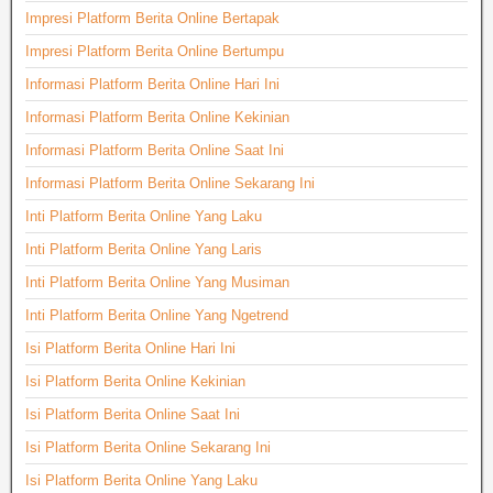
Impresi Platform Berita Online Bertapak
Impresi Platform Berita Online Bertumpu
Informasi Platform Berita Online Hari Ini
Informasi Platform Berita Online Kekinian
Informasi Platform Berita Online Saat Ini
Informasi Platform Berita Online Sekarang Ini
Inti Platform Berita Online Yang Laku
Inti Platform Berita Online Yang Laris
Inti Platform Berita Online Yang Musiman
Inti Platform Berita Online Yang Ngetrend
Isi Platform Berita Online Hari Ini
Isi Platform Berita Online Kekinian
Isi Platform Berita Online Saat Ini
Isi Platform Berita Online Sekarang Ini
Isi Platform Berita Online Yang Laku