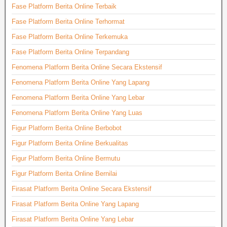
Fase Platform Berita Online Terbaik
Fase Platform Berita Online Terhormat
Fase Platform Berita Online Terkemuka
Fase Platform Berita Online Terpandang
Fenomena Platform Berita Online Secara Ekstensif
Fenomena Platform Berita Online Yang Lapang
Fenomena Platform Berita Online Yang Lebar
Fenomena Platform Berita Online Yang Luas
Figur Platform Berita Online Berbobot
Figur Platform Berita Online Berkualitas
Figur Platform Berita Online Bermutu
Figur Platform Berita Online Bernilai
Firasat Platform Berita Online Secara Ekstensif
Firasat Platform Berita Online Yang Lapang
Firasat Platform Berita Online Yang Lebar