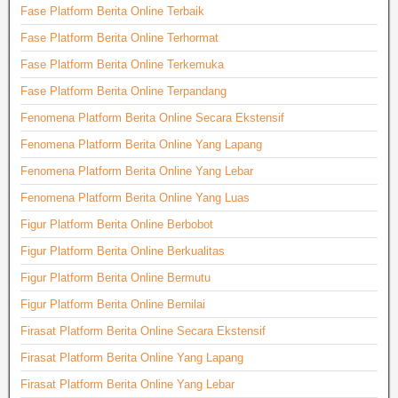
Fase Platform Berita Online Terbaik
Fase Platform Berita Online Terhormat
Fase Platform Berita Online Terkemuka
Fase Platform Berita Online Terpandang
Fenomena Platform Berita Online Secara Ekstensif
Fenomena Platform Berita Online Yang Lapang
Fenomena Platform Berita Online Yang Lebar
Fenomena Platform Berita Online Yang Luas
Figur Platform Berita Online Berbobot
Figur Platform Berita Online Berkualitas
Figur Platform Berita Online Bermutu
Figur Platform Berita Online Bernilai
Firasat Platform Berita Online Secara Ekstensif
Firasat Platform Berita Online Yang Lapang
Firasat Platform Berita Online Yang Lebar