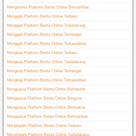
Mengetahui Platform Berita Online Bermanfaat
Menggali Platform Berita Online Terbaru
Menggali Platform Berita Online Terbelakang
Menggali Platform Berita Online Terhangat
Menggali Platform Berita Online Terkareditasi
Mengkaji Platform Berita Online Terbaru
Mengkaji Platform Berita Online Terbelakang
Mengkaji Platform Berita Online Terhangat
Mengkaji Platform Berita Online Terkareditasi
Menguasai Platform Berita Online Berfaedah
Menguasai Platform Berita Online Berguna
Menguasai Platform Berita Online Bermakna
Menguasai Platform Berita Online Bermanfaat
Menjelajahi Platform Berita Online Terbaru
Menjelajahi Platform Berita Online Terbelakang