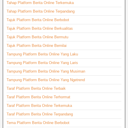
Tahap Platform Berita Online Terkemuka
Tahap Platform Berita Online Terpandang
Tajuk Platform Berita Online Berbobot
Tajuk Platform Berita Online Berkualitas
Tajuk Platform Berita Online Bermutu
Tajuk Platform Berita Online Bernilai
Tampung Platform Berita Online Yang Laku
Tampung Platform Berita Online Yang Laris
Tampung Platform Berita Online Yang Musiman
Tampung Platform Berita Online Yang Ngetrend
Taraf Platform Berita Online Terbaik
Taraf Platform Berita Online Terhormat
Taraf Platform Berita Online Terkemuka
Taraf Platform Berita Online Terpandang
Tema Platform Berita Online Berbobot