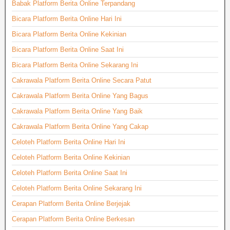
Babak Platform Berita Online Terpandang
Bicara Platform Berita Online Hari Ini
Bicara Platform Berita Online Kekinian
Bicara Platform Berita Online Saat Ini
Bicara Platform Berita Online Sekarang Ini
Cakrawala Platform Berita Online Secara Patut
Cakrawala Platform Berita Online Yang Bagus
Cakrawala Platform Berita Online Yang Baik
Cakrawala Platform Berita Online Yang Cakap
Celoteh Platform Berita Online Hari Ini
Celoteh Platform Berita Online Kekinian
Celoteh Platform Berita Online Saat Ini
Celoteh Platform Berita Online Sekarang Ini
Cerapan Platform Berita Online Berjejak
Cerapan Platform Berita Online Berkesan