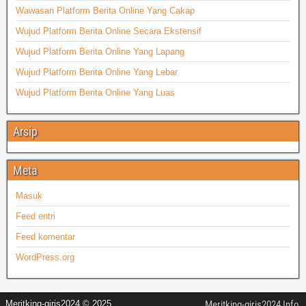
Wawasan Platform Berita Online Yang Cakap
Wujud Platform Berita Online Secara Ekstensif
Wujud Platform Berita Online Yang Lapang
Wujud Platform Berita Online Yang Lebar
Wujud Platform Berita Online Yang Luas
Arsip
Meta
Masuk
Feed entri
Feed komentar
WordPress.org
Meritking-giris2024 © 2025
Meritking-giris2024 Info