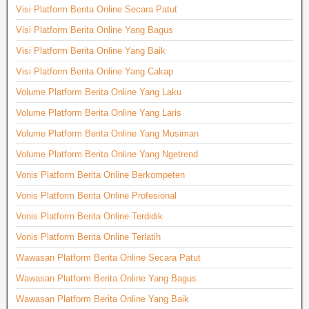
Visi Platform Berita Online Secara Patut
Visi Platform Berita Online Yang Bagus
Visi Platform Berita Online Yang Baik
Visi Platform Berita Online Yang Cakap
Volume Platform Berita Online Yang Laku
Volume Platform Berita Online Yang Laris
Volume Platform Berita Online Yang Musiman
Volume Platform Berita Online Yang Ngetrend
Vonis Platform Berita Online Berkompeten
Vonis Platform Berita Online Profesional
Vonis Platform Berita Online Terdidik
Vonis Platform Berita Online Terlatih
Wawasan Platform Berita Online Secara Patut
Wawasan Platform Berita Online Yang Bagus
Wawasan Platform Berita Online Yang Baik