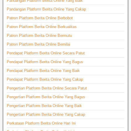
Pandangan Platform Berita Online Yang Baik
Pandangan Platform Berita Online Yang Cakap
Patron Platform Berita Online Berbobot
Patron Platform Berita Online Berkualitas
Patron Platform Berita Online Bermutu
Patron Platform Berita Online Bernilai
Pendapat Platform Berita Online Secara Patut
Pendapat Platform Berita Online Yang Bagus
Pendapat Platform Berita Online Yang Baik
Pendapat Platform Berita Online Yang Cakap
Pengertian Platform Berita Online Secara Patut
Pengertian Platform Berita Online Yang Bagus
Pengertian Platform Berita Online Yang Baik
Pengertian Platform Berita Online Yang Cakap
Perkataan Platform Berita Online Hari Ini