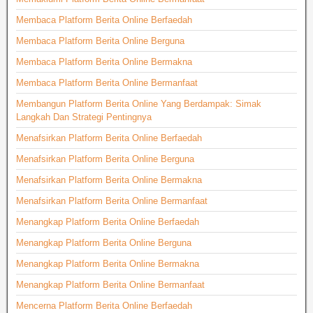
Membaca Platform Berita Online Berfaedah
Membaca Platform Berita Online Berguna
Membaca Platform Berita Online Bermakna
Membaca Platform Berita Online Bermanfaat
Membangun Platform Berita Online Yang Berdampak: Simak
Langkah Dan Strategi Pentingnya
Menafsirkan Platform Berita Online Berfaedah
Menafsirkan Platform Berita Online Berguna
Menafsirkan Platform Berita Online Bermakna
Menafsirkan Platform Berita Online Bermanfaat
Menangkap Platform Berita Online Berfaedah
Menangkap Platform Berita Online Berguna
Menangkap Platform Berita Online Bermakna
Menangkap Platform Berita Online Bermanfaat
Mencerna Platform Berita Online Berfaedah