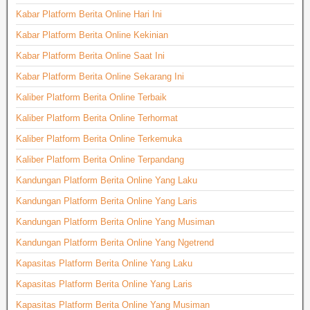
Kabar Platform Berita Online Hari Ini
Kabar Platform Berita Online Kekinian
Kabar Platform Berita Online Saat Ini
Kabar Platform Berita Online Sekarang Ini
Kaliber Platform Berita Online Terbaik
Kaliber Platform Berita Online Terhormat
Kaliber Platform Berita Online Terkemuka
Kaliber Platform Berita Online Terpandang
Kandungan Platform Berita Online Yang Laku
Kandungan Platform Berita Online Yang Laris
Kandungan Platform Berita Online Yang Musiman
Kandungan Platform Berita Online Yang Ngetrend
Kapasitas Platform Berita Online Yang Laku
Kapasitas Platform Berita Online Yang Laris
Kapasitas Platform Berita Online Yang Musiman