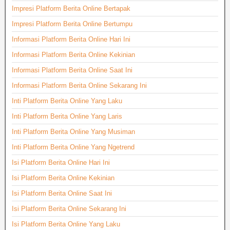
Impresi Platform Berita Online Bertapak
Impresi Platform Berita Online Bertumpu
Informasi Platform Berita Online Hari Ini
Informasi Platform Berita Online Kekinian
Informasi Platform Berita Online Saat Ini
Informasi Platform Berita Online Sekarang Ini
Inti Platform Berita Online Yang Laku
Inti Platform Berita Online Yang Laris
Inti Platform Berita Online Yang Musiman
Inti Platform Berita Online Yang Ngetrend
Isi Platform Berita Online Hari Ini
Isi Platform Berita Online Kekinian
Isi Platform Berita Online Saat Ini
Isi Platform Berita Online Sekarang Ini
Isi Platform Berita Online Yang Laku