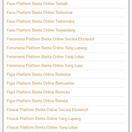
Fase Platform Berita Online Terbaik
Fase Platform Berita Online Terhormat
Fase Platform Berita Online Terkemuka
Fase Platform Berita Online Terpandang
Fenomena Platform Berita Online Secara Ekstensif
Fenomena Platform Berita Online Yang Lapang
Fenomena Platform Berita Online Yang Lebar
Fenomena Platform Berita Online Yang Luas
Figur Platform Berita Online Berbobot
Figur Platform Berita Online Berkualitas
Figur Platform Berita Online Bermutu
Figur Platform Berita Online Bernilai
Firasat Platform Berita Online Secara Ekstensif
Firasat Platform Berita Online Yang Lapang
Firasat Platform Berita Online Yang Lebar