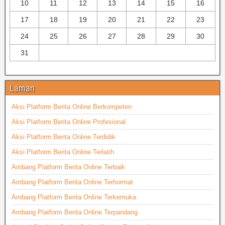
10
11
12
13
14
15
16
17
18
19
20
21
22
23
24
25
26
27
28
29
30
31
Laman
Aksi Platform Berita Online Berkompeten
Aksi Platform Berita Online Profesional
Aksi Platform Berita Online Terdidik
Aksi Platform Berita Online Terlatih
Ambang Platform Berita Online Terbaik
Ambang Platform Berita Online Terhormat
Ambang Platform Berita Online Terkemuka
Ambang Platform Berita Online Terpandang