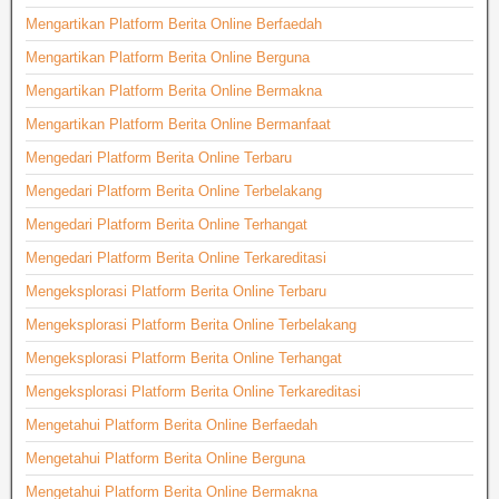
Mengartikan Platform Berita Online Berfaedah
Mengartikan Platform Berita Online Berguna
Mengartikan Platform Berita Online Bermakna
Mengartikan Platform Berita Online Bermanfaat
Mengedari Platform Berita Online Terbaru
Mengedari Platform Berita Online Terbelakang
Mengedari Platform Berita Online Terhangat
Mengedari Platform Berita Online Terkareditasi
Mengeksplorasi Platform Berita Online Terbaru
Mengeksplorasi Platform Berita Online Terbelakang
Mengeksplorasi Platform Berita Online Terhangat
Mengeksplorasi Platform Berita Online Terkareditasi
Mengetahui Platform Berita Online Berfaedah
Mengetahui Platform Berita Online Berguna
Mengetahui Platform Berita Online Bermakna