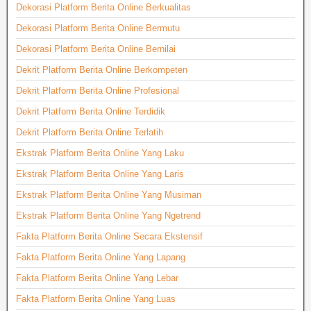
Dekorasi Platform Berita Online Berkualitas
Dekorasi Platform Berita Online Bermutu
Dekorasi Platform Berita Online Bernilai
Dekrit Platform Berita Online Berkompeten
Dekrit Platform Berita Online Profesional
Dekrit Platform Berita Online Terdidik
Dekrit Platform Berita Online Terlatih
Ekstrak Platform Berita Online Yang Laku
Ekstrak Platform Berita Online Yang Laris
Ekstrak Platform Berita Online Yang Musiman
Ekstrak Platform Berita Online Yang Ngetrend
Fakta Platform Berita Online Secara Ekstensif
Fakta Platform Berita Online Yang Lapang
Fakta Platform Berita Online Yang Lebar
Fakta Platform Berita Online Yang Luas