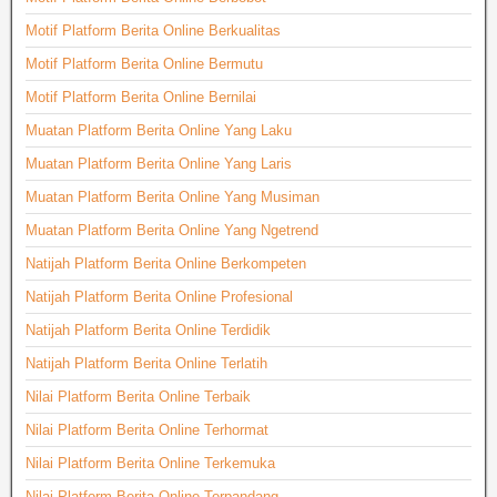
Motif Platform Berita Online Berkualitas
Motif Platform Berita Online Bermutu
Motif Platform Berita Online Bernilai
Muatan Platform Berita Online Yang Laku
Muatan Platform Berita Online Yang Laris
Muatan Platform Berita Online Yang Musiman
Muatan Platform Berita Online Yang Ngetrend
Natijah Platform Berita Online Berkompeten
Natijah Platform Berita Online Profesional
Natijah Platform Berita Online Terdidik
Natijah Platform Berita Online Terlatih
Nilai Platform Berita Online Terbaik
Nilai Platform Berita Online Terhormat
Nilai Platform Berita Online Terkemuka
Nilai Platform Berita Online Terpandang