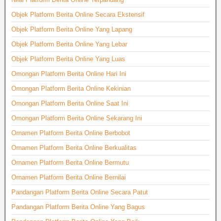
Objek Platform Berita Online Secara Ekstensif
Objek Platform Berita Online Yang Lapang
Objek Platform Berita Online Yang Lebar
Objek Platform Berita Online Yang Luas
Omongan Platform Berita Online Hari Ini
Omongan Platform Berita Online Kekinian
Omongan Platform Berita Online Saat Ini
Omongan Platform Berita Online Sekarang Ini
Ornamen Platform Berita Online Berbobot
Ornamen Platform Berita Online Berkualitas
Ornamen Platform Berita Online Bermutu
Ornamen Platform Berita Online Bernilai
Pandangan Platform Berita Online Secara Patut
Pandangan Platform Berita Online Yang Bagus