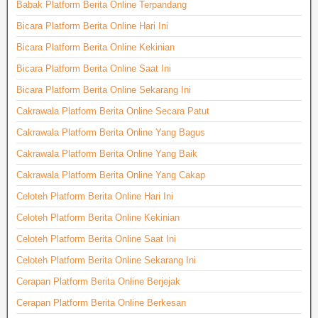
Babak Platform Berita Online Terpandang
Bicara Platform Berita Online Hari Ini
Bicara Platform Berita Online Kekinian
Bicara Platform Berita Online Saat Ini
Bicara Platform Berita Online Sekarang Ini
Cakrawala Platform Berita Online Secara Patut
Cakrawala Platform Berita Online Yang Bagus
Cakrawala Platform Berita Online Yang Baik
Cakrawala Platform Berita Online Yang Cakap
Celoteh Platform Berita Online Hari Ini
Celoteh Platform Berita Online Kekinian
Celoteh Platform Berita Online Saat Ini
Celoteh Platform Berita Online Sekarang Ini
Cerapan Platform Berita Online Berjejak
Cerapan Platform Berita Online Berkesan