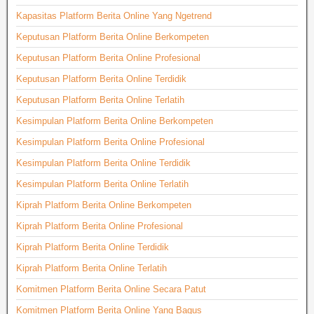
Kapasitas Platform Berita Online Yang Ngetrend
Keputusan Platform Berita Online Berkompeten
Keputusan Platform Berita Online Profesional
Keputusan Platform Berita Online Terdidik
Keputusan Platform Berita Online Terlatih
Kesimpulan Platform Berita Online Berkompeten
Kesimpulan Platform Berita Online Profesional
Kesimpulan Platform Berita Online Terdidik
Kesimpulan Platform Berita Online Terlatih
Kiprah Platform Berita Online Berkompeten
Kiprah Platform Berita Online Profesional
Kiprah Platform Berita Online Terdidik
Kiprah Platform Berita Online Terlatih
Komitmen Platform Berita Online Secara Patut
Komitmen Platform Berita Online Yang Bagus