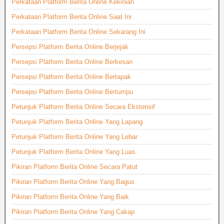
Perkataan Platform Berita Online Kekinian
Perkataan Platform Berita Online Saat Ini
Perkataan Platform Berita Online Sekarang Ini
Persepsi Platform Berita Online Berjejak
Persepsi Platform Berita Online Berkesan
Persepsi Platform Berita Online Bertapak
Persepsi Platform Berita Online Bertumpu
Petunjuk Platform Berita Online Secara Ekstensif
Petunjuk Platform Berita Online Yang Lapang
Petunjuk Platform Berita Online Yang Lebar
Petunjuk Platform Berita Online Yang Luas
Pikiran Platform Berita Online Secara Patut
Pikiran Platform Berita Online Yang Bagus
Pikiran Platform Berita Online Yang Baik
Pikiran Platform Berita Online Yang Cakap