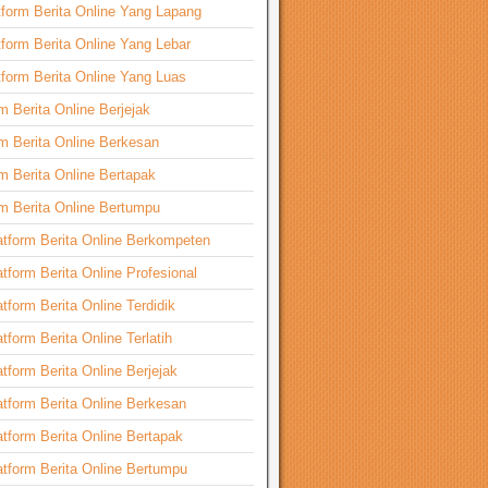
tform Berita Online Yang Lapang
tform Berita Online Yang Lebar
tform Berita Online Yang Luas
m Berita Online Berjejak
rm Berita Online Berkesan
rm Berita Online Bertapak
rm Berita Online Bertumpu
latform Berita Online Berkompeten
atform Berita Online Profesional
atform Berita Online Terdidik
atform Berita Online Terlatih
atform Berita Online Berjejak
atform Berita Online Berkesan
atform Berita Online Bertapak
atform Berita Online Bertumpu