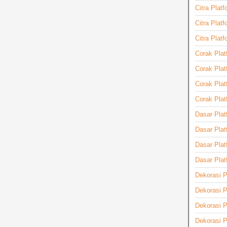
Citra Plat
Citra Plat
Citra Plat
Corak Plat
Corak Plat
Corak Plat
Corak Platf
Dasar Plat
Dasar Plat
Dasar Plat
Dasar Platf
Dekorasi P
Dekorasi P
Dekorasi P
Dekorasi Pl