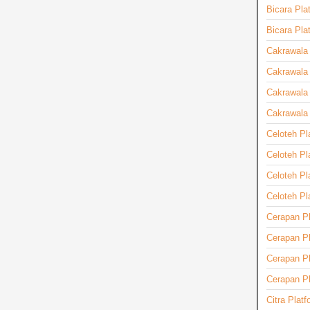
Bicara Plat
Bicara Pla
Cakrawala 
Cakrawala 
Cakrawala 
Cakrawala 
Celoteh Pla
Celoteh Pl
Celoteh Pla
Celoteh Pl
Cerapan Pl
Cerapan Pl
Cerapan Pl
Cerapan Pl
Citra Platf