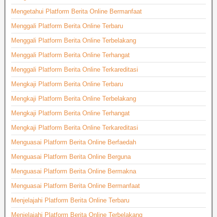
Mengetahui Platform Berita Online Bermanfaat
Menggali Platform Berita Online Terbaru
Menggali Platform Berita Online Terbelakang
Menggali Platform Berita Online Terhangat
Menggali Platform Berita Online Terkareditasi
Mengkaji Platform Berita Online Terbaru
Mengkaji Platform Berita Online Terbelakang
Mengkaji Platform Berita Online Terhangat
Mengkaji Platform Berita Online Terkareditasi
Menguasai Platform Berita Online Berfaedah
Menguasai Platform Berita Online Berguna
Menguasai Platform Berita Online Bermakna
Menguasai Platform Berita Online Bermanfaat
Menjelajahi Platform Berita Online Terbaru
Menjelajahi Platform Berita Online Terbelakang