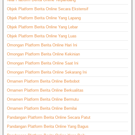
Objek Platform Berita Online Secara Ekstensif
Objek Platform Berita Online Yang Lapang
Objek Platform Berita Online Yang Lebar
Objek Platform Berita Online Yang Luas
Omongan Platform Berita Online Hari Ini
Omongan Platform Berita Online Kekinian
Omongan Platform Berita Online Saat Ini
Omongan Platform Berita Online Sekarang Ini
Ornamen Platform Berita Online Berbobot
Ornamen Platform Berita Online Berkualitas
Ornamen Platform Berita Online Bermutu
Ornamen Platform Berita Online Bernilai
Pandangan Platform Berita Online Secara Patut
Pandangan Platform Berita Online Yang Bagus