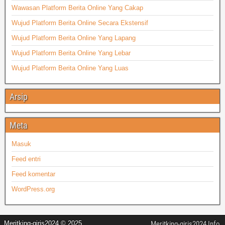
Wawasan Platform Berita Online Yang Cakap
Wujud Platform Berita Online Secara Ekstensif
Wujud Platform Berita Online Yang Lapang
Wujud Platform Berita Online Yang Lebar
Wujud Platform Berita Online Yang Luas
Arsip
Meta
Masuk
Feed entri
Feed komentar
WordPress.org
Meritking-giris2024 © 2025
Meritking-giris2024 Info