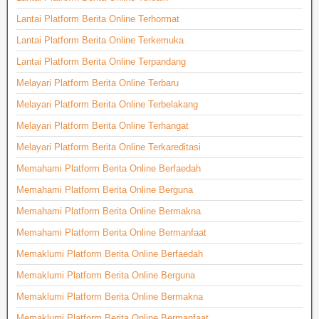
Lantai Platform Berita Online Terhormat
Lantai Platform Berita Online Terkemuka
Lantai Platform Berita Online Terpandang
Melayari Platform Berita Online Terbaru
Melayari Platform Berita Online Terbelakang
Melayari Platform Berita Online Terhangat
Melayari Platform Berita Online Terkareditasi
Memahami Platform Berita Online Berfaedah
Memahami Platform Berita Online Berguna
Memahami Platform Berita Online Bermakna
Memahami Platform Berita Online Bermanfaat
Memaklumi Platform Berita Online Berfaedah
Memaklumi Platform Berita Online Berguna
Memaklumi Platform Berita Online Bermakna
Memaklumi Platform Berita Online Bermanfaat