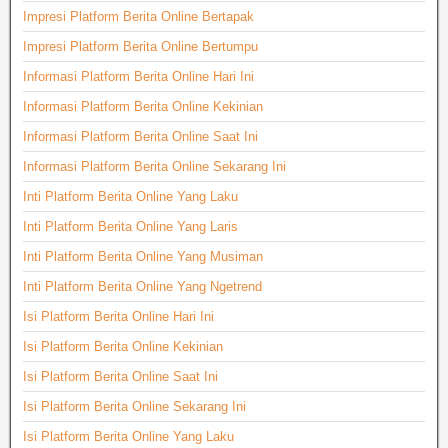
Impresi Platform Berita Online Bertapak
Impresi Platform Berita Online Bertumpu
Informasi Platform Berita Online Hari Ini
Informasi Platform Berita Online Kekinian
Informasi Platform Berita Online Saat Ini
Informasi Platform Berita Online Sekarang Ini
Inti Platform Berita Online Yang Laku
Inti Platform Berita Online Yang Laris
Inti Platform Berita Online Yang Musiman
Inti Platform Berita Online Yang Ngetrend
Isi Platform Berita Online Hari Ini
Isi Platform Berita Online Kekinian
Isi Platform Berita Online Saat Ini
Isi Platform Berita Online Sekarang Ini
Isi Platform Berita Online Yang Laku