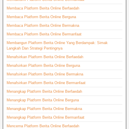
Membaca Platform Berita Online Berfaedah
Membaca Platform Berita Online Berguna
Membaca Platform Berita Online Bermakna
Membaca Platform Berita Online Bermanfaat
Membangun Platform Berita Online Yang Berdampak: Simak
Langkah Dan Strategi Pentingnya
Menafsirkan Platform Berita Online Berfaedah
Menafsirkan Platform Berita Online Berguna
Menafsirkan Platform Berita Online Bermakna
Menafsirkan Platform Berita Online Bermanfaat
Menangkap Platform Berita Online Berfaedah
Menangkap Platform Berita Online Berguna
Menangkap Platform Berita Online Bermakna
Menangkap Platform Berita Online Bermanfaat
Mencerna Platform Berita Online Berfaedah