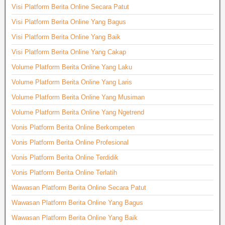
Visi Platform Berita Online Secara Patut
Visi Platform Berita Online Yang Bagus
Visi Platform Berita Online Yang Baik
Visi Platform Berita Online Yang Cakap
Volume Platform Berita Online Yang Laku
Volume Platform Berita Online Yang Laris
Volume Platform Berita Online Yang Musiman
Volume Platform Berita Online Yang Ngetrend
Vonis Platform Berita Online Berkompeten
Vonis Platform Berita Online Profesional
Vonis Platform Berita Online Terdidik
Vonis Platform Berita Online Terlatih
Wawasan Platform Berita Online Secara Patut
Wawasan Platform Berita Online Yang Bagus
Wawasan Platform Berita Online Yang Baik