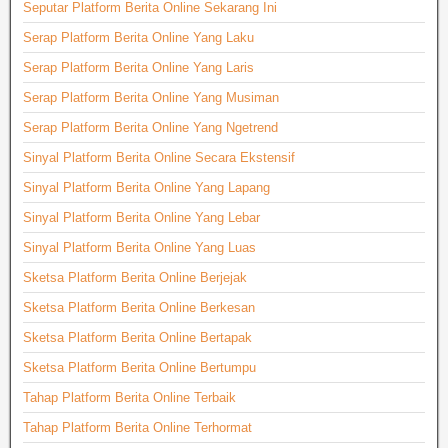
Seputar Platform Berita Online Sekarang Ini
Serap Platform Berita Online Yang Laku
Serap Platform Berita Online Yang Laris
Serap Platform Berita Online Yang Musiman
Serap Platform Berita Online Yang Ngetrend
Sinyal Platform Berita Online Secara Ekstensif
Sinyal Platform Berita Online Yang Lapang
Sinyal Platform Berita Online Yang Lebar
Sinyal Platform Berita Online Yang Luas
Sketsa Platform Berita Online Berjejak
Sketsa Platform Berita Online Berkesan
Sketsa Platform Berita Online Bertapak
Sketsa Platform Berita Online Bertumpu
Tahap Platform Berita Online Terbaik
Tahap Platform Berita Online Terhormat