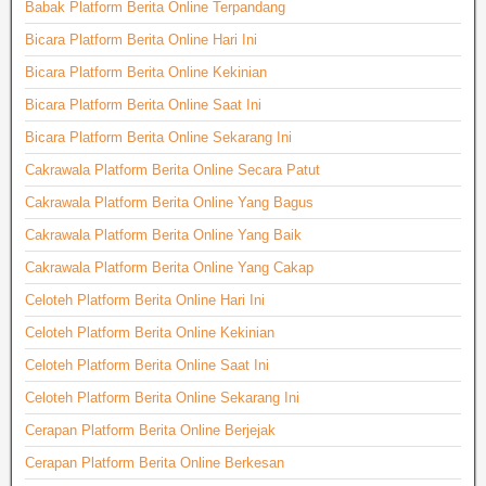
Babak Platform Berita Online Terpandang
Bicara Platform Berita Online Hari Ini
Bicara Platform Berita Online Kekinian
Bicara Platform Berita Online Saat Ini
Bicara Platform Berita Online Sekarang Ini
Cakrawala Platform Berita Online Secara Patut
Cakrawala Platform Berita Online Yang Bagus
Cakrawala Platform Berita Online Yang Baik
Cakrawala Platform Berita Online Yang Cakap
Celoteh Platform Berita Online Hari Ini
Celoteh Platform Berita Online Kekinian
Celoteh Platform Berita Online Saat Ini
Celoteh Platform Berita Online Sekarang Ini
Cerapan Platform Berita Online Berjejak
Cerapan Platform Berita Online Berkesan