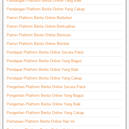
Pandangan Platform Berita Online Yang Baik
Pandangan Platform Berita Online Yang Cakap
Patron Platform Berita Online Berbobot
Patron Platform Berita Online Berkualitas
Patron Platform Berita Online Bermutu
Patron Platform Berita Online Bernilai
Pendapat Platform Berita Online Secara Patut
Pendapat Platform Berita Online Yang Bagus
Pendapat Platform Berita Online Yang Baik
Pendapat Platform Berita Online Yang Cakap
Pengertian Platform Berita Online Secara Patut
Pengertian Platform Berita Online Yang Bagus
Pengertian Platform Berita Online Yang Baik
Pengertian Platform Berita Online Yang Cakap
Perkataan Platform Berita Online Hari Ini