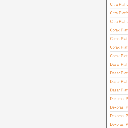
Citra Plat
Citra Plat
Citra Plat
Corak Plat
Corak Plat
Corak Plat
Corak Platf
Dasar Plat
Dasar Plat
Dasar Plat
Dasar Platf
Dekorasi P
Dekorasi P
Dekorasi P
Dekorasi Pl