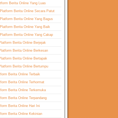
tform Berita Online Yang Luas
latform Berita Online Secara Patut
latform Berita Online Yang Bagus
latform Berita Online Yang Baik
latform Berita Online Yang Cakap
Platform Berita Online Berjejak
Platform Berita Online Berkesan
Platform Berita Online Bertapak
Platform Berita Online Bertumpu
form Berita Online Terbaik
form Berita Online Terhormat
form Berita Online Terkemuka
form Berita Online Terpandang
form Berita Online Hari Ini
tform Berita Online Kekinian