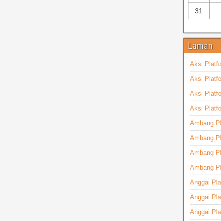
31
Laman
Aksi Platf
Aksi Platf
Aksi Platfo
Aksi Platfo
Ambang Pla
Ambang Pla
Ambang Pl
Ambang Pla
Anggai Pla
Anggai Pla
Anggai Pla