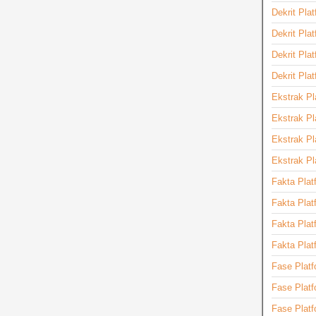
Dekrit Pla
Dekrit Plat
Dekrit Plat
Dekrit Plat
Ekstrak Pl
Ekstrak Pl
Ekstrak Pl
Ekstrak Pl
Fakta Plat
Fakta Plat
Fakta Plat
Fakta Plat
Fase Platf
Fase Platf
Fase Platf