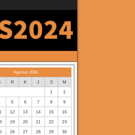
Agustus 2026
S
R
K
J
S
M
1
2
4
5
6
7
8
9
1
12
13
14
15
16
8
19
20
21
22
23
5
26
27
28
29
30