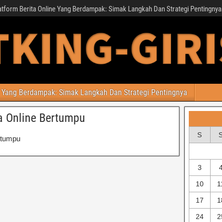
form Berita Online Yang Berdampak: Simak Langkah Dan Strategi Pentingnya
 Yang Berdampak: Simak Langkah Dan Strategi Pentingnya
ta Online Bertumpu
S
tumpu
3
10
1
17
1
24
2