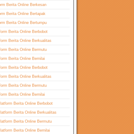
form Berita Online Berkesan
form Berita Online Bertapak
form Berita Online Bertumpu
form Berita Online Berbobot
form Berita Online Berkualitas
form Berita Online Bermutu
orm Berita Online Bernilai
form Berita Online Berbobot
form Berita Online Berkualitas
form Berita Online Bermutu
orm Berita Online Bernilai
latform Berita Online Berbobot
latform Berita Online Berkualitas
latform Berita Online Bermutu
atform Berita Online Bernilai