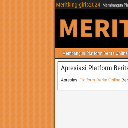
Meritking-giris2024
Membangun Plat
Membangun Platform Berita Online
Apresiasi Platform Beri
Apresiasi
Platform Berita Online
Ber