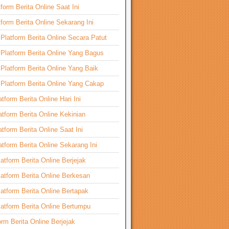
form Berita Online Saat Ini
tform Berita Online Sekarang Ini
Platform Berita Online Secara Patut
Platform Berita Online Yang Bagus
Platform Berita Online Yang Baik
Platform Berita Online Yang Cakap
tform Berita Online Hari Ini
atform Berita Online Kekinian
tform Berita Online Saat Ini
atform Berita Online Sekarang Ini
atform Berita Online Berjejak
atform Berita Online Berkesan
atform Berita Online Bertapak
atform Berita Online Bertumpu
orm Berita Online Berjejak