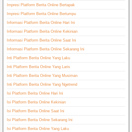
Impresi Platform Berita Online Bertapak
Impresi Platform Berita Online Bertumpu
Informasi Platform Berita Online Hari Ini
Informasi Platform Berita Online Kekinian
Informasi Platform Berita Online Saat Ini
Informasi Platform Berita Online Sekarang Ini
Inti Platform Berita Online Yang Laku
Inti Platform Berita Online Yang Laris
Inti Platform Berita Online Yang Musiman
Inti Platform Berita Online Yang Ngetrend
Isi Platform Berita Online Hari Ini
Isi Platform Berita Online Kekinian
Isi Platform Berita Online Saat Ini
Isi Platform Berita Online Sekarang Ini
Isi Platform Berita Online Yang Laku