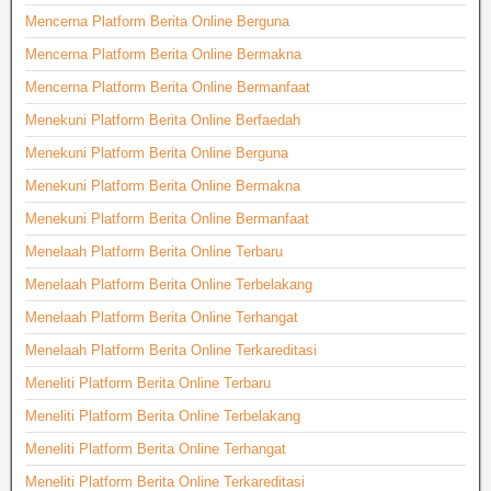
Mencerna Platform Berita Online Berguna
Mencerna Platform Berita Online Bermakna
Mencerna Platform Berita Online Bermanfaat
Menekuni Platform Berita Online Berfaedah
Menekuni Platform Berita Online Berguna
Menekuni Platform Berita Online Bermakna
Menekuni Platform Berita Online Bermanfaat
Menelaah Platform Berita Online Terbaru
Menelaah Platform Berita Online Terbelakang
Menelaah Platform Berita Online Terhangat
Menelaah Platform Berita Online Terkareditasi
Meneliti Platform Berita Online Terbaru
Meneliti Platform Berita Online Terbelakang
Meneliti Platform Berita Online Terhangat
Meneliti Platform Berita Online Terkareditasi