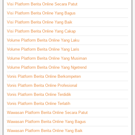
Visi Platform Berita Online Secara Patut
Visi Platform Berita Online Yang Bagus
Visi Platform Berita Online Yang Baik
Visi Platform Berita Online Yang Cakap
Volume Platform Berita Online Yang Laku
Volume Platform Berita Online Yang Laris
Volume Platform Berita Online Yang Musiman
Volume Platform Berita Online Yang Ngetrend
Vonis Platform Berita Online Berkompeten
Vonis Platform Berita Online Profesional
Vonis Platform Berita Online Terdidik
Vonis Platform Berita Online Terlatih
Wawasan Platform Berita Online Secara Patut
Wawasan Platform Berita Online Yang Bagus
Wawasan Platform Berita Online Yang Baik