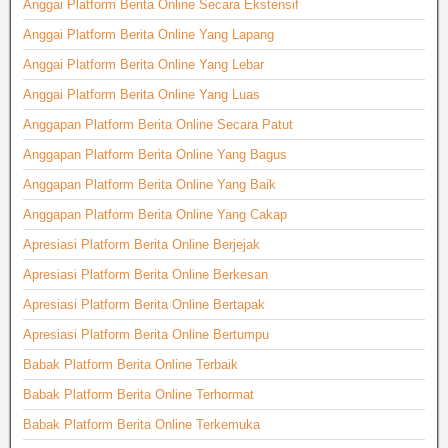
Anggai Platform Berita Online Secara Ekstensif
Anggai Platform Berita Online Yang Lapang
Anggai Platform Berita Online Yang Lebar
Anggai Platform Berita Online Yang Luas
Anggapan Platform Berita Online Secara Patut
Anggapan Platform Berita Online Yang Bagus
Anggapan Platform Berita Online Yang Baik
Anggapan Platform Berita Online Yang Cakap
Apresiasi Platform Berita Online Berjejak
Apresiasi Platform Berita Online Berkesan
Apresiasi Platform Berita Online Bertapak
Apresiasi Platform Berita Online Bertumpu
Babak Platform Berita Online Terbaik
Babak Platform Berita Online Terhormat
Babak Platform Berita Online Terkemuka