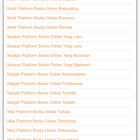
Motif Platform Berita Online Berkualitas
Motif Platform Berita Online Bermutu
Motif Platform Berita Online Bernilai
Muatan Platform Berita Online Yang Laku
Muatan Platform Berita Online Yang Laris
Muatan Platform Berita Online Yang Musiman
Muatan Platform Berita Online Yang Ngetrend
Natijah Platform Berita Online Berkompeten
Natijah Platform Berita Online Profesional
Natijah Platform Berita Online Terdidik
Natijah Platform Berita Online Terlatih
Nilai Platform Berita Online Terbaik
Nilai Platform Berita Online Terhormat
Nilai Platform Berita Online Terkemuka
Nilai Platform Berita Online Terpandang