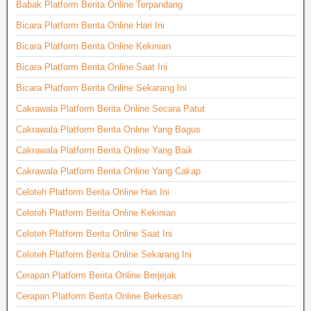
Babak Platform Berita Online Terpandang
Bicara Platform Berita Online Hari Ini
Bicara Platform Berita Online Kekinian
Bicara Platform Berita Online Saat Ini
Bicara Platform Berita Online Sekarang Ini
Cakrawala Platform Berita Online Secara Patut
Cakrawala Platform Berita Online Yang Bagus
Cakrawala Platform Berita Online Yang Baik
Cakrawala Platform Berita Online Yang Cakap
Celoteh Platform Berita Online Hari Ini
Celoteh Platform Berita Online Kekinian
Celoteh Platform Berita Online Saat Ini
Celoteh Platform Berita Online Sekarang Ini
Cerapan Platform Berita Online Berjejak
Cerapan Platform Berita Online Berkesan