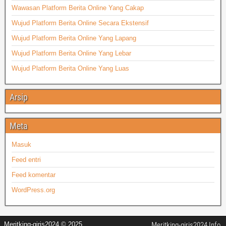
Wawasan Platform Berita Online Yang Cakap
Wujud Platform Berita Online Secara Ekstensif
Wujud Platform Berita Online Yang Lapang
Wujud Platform Berita Online Yang Lebar
Wujud Platform Berita Online Yang Luas
Arsip
Meta
Masuk
Feed entri
Feed komentar
WordPress.org
Meritking-giris2024 © 2025
Meritking-giris2024 Info