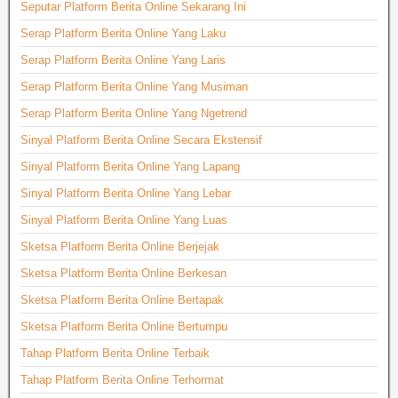
Seputar Platform Berita Online Sekarang Ini
Serap Platform Berita Online Yang Laku
Serap Platform Berita Online Yang Laris
Serap Platform Berita Online Yang Musiman
Serap Platform Berita Online Yang Ngetrend
Sinyal Platform Berita Online Secara Ekstensif
Sinyal Platform Berita Online Yang Lapang
Sinyal Platform Berita Online Yang Lebar
Sinyal Platform Berita Online Yang Luas
Sketsa Platform Berita Online Berjejak
Sketsa Platform Berita Online Berkesan
Sketsa Platform Berita Online Bertapak
Sketsa Platform Berita Online Bertumpu
Tahap Platform Berita Online Terbaik
Tahap Platform Berita Online Terhormat