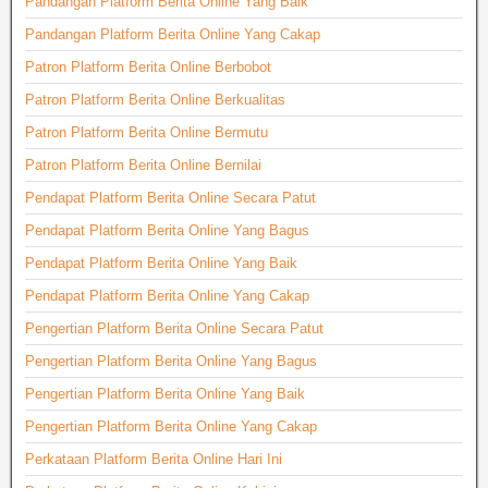
Pandangan Platform Berita Online Yang Baik
Pandangan Platform Berita Online Yang Cakap
Patron Platform Berita Online Berbobot
Patron Platform Berita Online Berkualitas
Patron Platform Berita Online Bermutu
Patron Platform Berita Online Bernilai
Pendapat Platform Berita Online Secara Patut
Pendapat Platform Berita Online Yang Bagus
Pendapat Platform Berita Online Yang Baik
Pendapat Platform Berita Online Yang Cakap
Pengertian Platform Berita Online Secara Patut
Pengertian Platform Berita Online Yang Bagus
Pengertian Platform Berita Online Yang Baik
Pengertian Platform Berita Online Yang Cakap
Perkataan Platform Berita Online Hari Ini