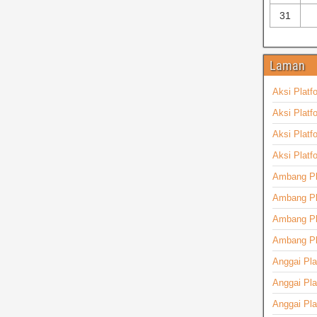
31
Laman
Aksi Platf
Aksi Platf
Aksi Platfo
Aksi Platfo
Ambang Pla
Ambang Pla
Ambang Pl
Ambang Pla
Anggai Pla
Anggai Pla
Anggai Pla