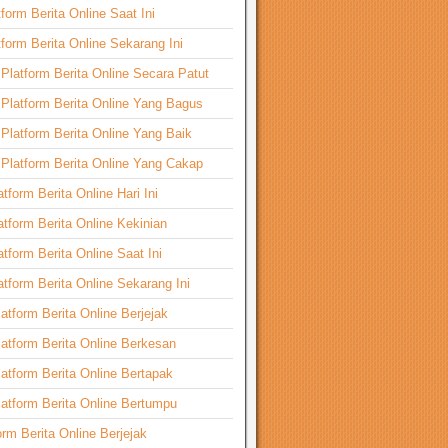
form Berita Online Saat Ini
tform Berita Online Sekarang Ini
Platform Berita Online Secara Patut
Platform Berita Online Yang Bagus
Platform Berita Online Yang Baik
Platform Berita Online Yang Cakap
tform Berita Online Hari Ini
atform Berita Online Kekinian
tform Berita Online Saat Ini
atform Berita Online Sekarang Ini
atform Berita Online Berjejak
atform Berita Online Berkesan
atform Berita Online Bertapak
atform Berita Online Bertumpu
orm Berita Online Berjejak