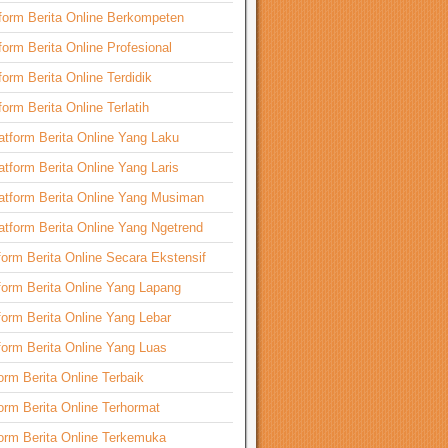
tform Berita Online Berkompeten
form Berita Online Profesional
form Berita Online Terdidik
form Berita Online Terlatih
atform Berita Online Yang Laku
atform Berita Online Yang Laris
atform Berita Online Yang Musiman
atform Berita Online Yang Ngetrend
form Berita Online Secara Ekstensif
form Berita Online Yang Lapang
form Berita Online Yang Lebar
form Berita Online Yang Luas
orm Berita Online Terbaik
orm Berita Online Terhormat
orm Berita Online Terkemuka