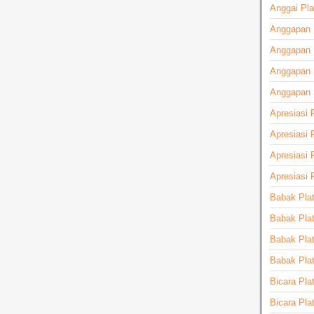
Anggai Pla
Anggapan P
Anggapan P
Anggapan P
Anggapan P
Apresiasi 
Apresiasi 
Apresiasi 
Apresiasi 
Babak Plat
Babak Plat
Babak Plat
Babak Plat
Bicara Plat
Bicara Pla