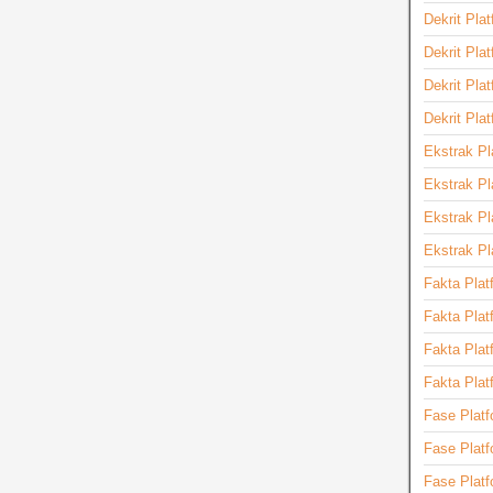
Dekrit Pla
Dekrit Plat
Dekrit Plat
Dekrit Plat
Ekstrak Pl
Ekstrak Pl
Ekstrak Pl
Ekstrak Pl
Fakta Plat
Fakta Plat
Fakta Plat
Fakta Plat
Fase Platf
Fase Platf
Fase Platf