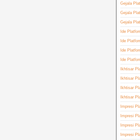
Gejala Pla
Gejala Pla
Gejala Pla
Ide Platfor
Ide Platfo
Ide Platfo
Ide Platfo
Ikhtisar P
Ikhtisar Pl
Ikhtisar Pl
Ikhtisar Pl
Impresi Pl
Impresi Pl
Impresi Pl
Impresi Pl