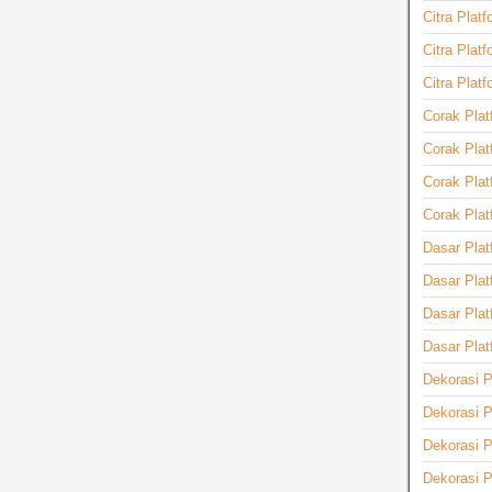
Citra Plat
Citra Plat
Citra Plat
Corak Plat
Corak Plat
Corak Plat
Corak Platf
Dasar Plat
Dasar Plat
Dasar Plat
Dasar Platf
Dekorasi P
Dekorasi P
Dekorasi P
Dekorasi Pl