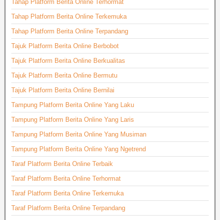
Tahap Platform Berita Online Terhormat
Tahap Platform Berita Online Terkemuka
Tahap Platform Berita Online Terpandang
Tajuk Platform Berita Online Berbobot
Tajuk Platform Berita Online Berkualitas
Tajuk Platform Berita Online Bermutu
Tajuk Platform Berita Online Bernilai
Tampung Platform Berita Online Yang Laku
Tampung Platform Berita Online Yang Laris
Tampung Platform Berita Online Yang Musiman
Tampung Platform Berita Online Yang Ngetrend
Taraf Platform Berita Online Terbaik
Taraf Platform Berita Online Terhormat
Taraf Platform Berita Online Terkemuka
Taraf Platform Berita Online Terpandang