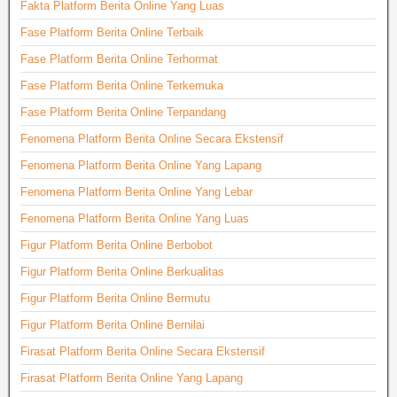
Fakta Platform Berita Online Yang Luas
Fase Platform Berita Online Terbaik
Fase Platform Berita Online Terhormat
Fase Platform Berita Online Terkemuka
Fase Platform Berita Online Terpandang
Fenomena Platform Berita Online Secara Ekstensif
Fenomena Platform Berita Online Yang Lapang
Fenomena Platform Berita Online Yang Lebar
Fenomena Platform Berita Online Yang Luas
Figur Platform Berita Online Berbobot
Figur Platform Berita Online Berkualitas
Figur Platform Berita Online Bermutu
Figur Platform Berita Online Bernilai
Firasat Platform Berita Online Secara Ekstensif
Firasat Platform Berita Online Yang Lapang