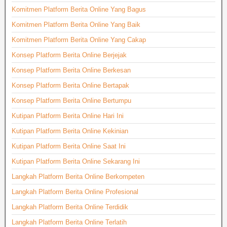
Komitmen Platform Berita Online Yang Bagus
Komitmen Platform Berita Online Yang Baik
Komitmen Platform Berita Online Yang Cakap
Konsep Platform Berita Online Berjejak
Konsep Platform Berita Online Berkesan
Konsep Platform Berita Online Bertapak
Konsep Platform Berita Online Bertumpu
Kutipan Platform Berita Online Hari Ini
Kutipan Platform Berita Online Kekinian
Kutipan Platform Berita Online Saat Ini
Kutipan Platform Berita Online Sekarang Ini
Langkah Platform Berita Online Berkompeten
Langkah Platform Berita Online Profesional
Langkah Platform Berita Online Terdidik
Langkah Platform Berita Online Terlatih