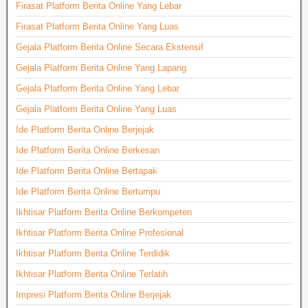
Firasat Platform Berita Online Yang Lebar
Firasat Platform Berita Online Yang Luas
Gejala Platform Berita Online Secara Ekstensif
Gejala Platform Berita Online Yang Lapang
Gejala Platform Berita Online Yang Lebar
Gejala Platform Berita Online Yang Luas
Ide Platform Berita Online Berjejak
Ide Platform Berita Online Berkesan
Ide Platform Berita Online Bertapak
Ide Platform Berita Online Bertumpu
Ikhtisar Platform Berita Online Berkompeten
Ikhtisar Platform Berita Online Profesional
Ikhtisar Platform Berita Online Terdidik
Ikhtisar Platform Berita Online Terlatih
Impresi Platform Berita Online Berjejak