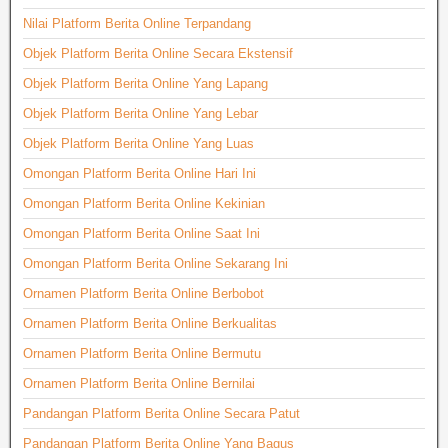
Nilai Platform Berita Online Terpandang
Objek Platform Berita Online Secara Ekstensif
Objek Platform Berita Online Yang Lapang
Objek Platform Berita Online Yang Lebar
Objek Platform Berita Online Yang Luas
Omongan Platform Berita Online Hari Ini
Omongan Platform Berita Online Kekinian
Omongan Platform Berita Online Saat Ini
Omongan Platform Berita Online Sekarang Ini
Ornamen Platform Berita Online Berbobot
Ornamen Platform Berita Online Berkualitas
Ornamen Platform Berita Online Bermutu
Ornamen Platform Berita Online Bernilai
Pandangan Platform Berita Online Secara Patut
Pandangan Platform Berita Online Yang Bagus