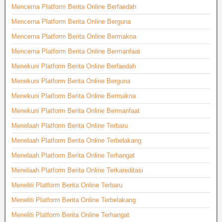
Mencerna Platform Berita Online Berfaedah
Mencerna Platform Berita Online Berguna
Mencerna Platform Berita Online Bermakna
Mencerna Platform Berita Online Bermanfaat
Menekuni Platform Berita Online Berfaedah
Menekuni Platform Berita Online Berguna
Menekuni Platform Berita Online Bermakna
Menekuni Platform Berita Online Bermanfaat
Menelaah Platform Berita Online Terbaru
Menelaah Platform Berita Online Terbelakang
Menelaah Platform Berita Online Terhangat
Menelaah Platform Berita Online Terkareditasi
Meneliti Platform Berita Online Terbaru
Meneliti Platform Berita Online Terbelakang
Meneliti Platform Berita Online Terhangat