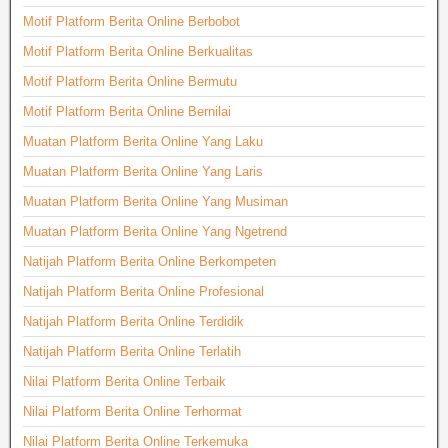
Motif Platform Berita Online Berbobot
Motif Platform Berita Online Berkualitas
Motif Platform Berita Online Bermutu
Motif Platform Berita Online Bernilai
Muatan Platform Berita Online Yang Laku
Muatan Platform Berita Online Yang Laris
Muatan Platform Berita Online Yang Musiman
Muatan Platform Berita Online Yang Ngetrend
Natijah Platform Berita Online Berkompeten
Natijah Platform Berita Online Profesional
Natijah Platform Berita Online Terdidik
Natijah Platform Berita Online Terlatih
Nilai Platform Berita Online Terbaik
Nilai Platform Berita Online Terhormat
Nilai Platform Berita Online Terkemuka