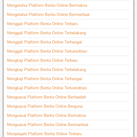
Mengetahui Platform Berita Online Bermakna
Mengetahui Platform Berita Online Bermanfaat
Menggali Platform Berita Online Terbaru
Menggali Platform Berita Online Terbelakang
Menggali Platform Berita Online Terhangat
Menggali Platform Berita Online Terkareditasi
Mengkaji Platform Berita Online Terbaru
Mengkaji Platform Berita Online Terbelakang
Mengkaji Platform Berita Online Terhangat
Mengkaji Platform Berita Online Terkareditasi
Menguasai Platform Berita Online Berfaedah
Menguasai Platform Berita Online Berguna
Menguasai Platform Berita Online Bermakna
Menguasai Platform Berita Online Bermanfaat
Menjelajahi Platform Berita Online Terbaru