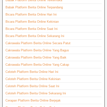
Babak Platform Berita Online Terkemuka
Babak Platform Berita Online Terpandang
Bicara Platform Berita Online Hari Ini
Bicara Platform Berita Online Kekinian
Bicara Platform Berita Online Saat Ini
Bicara Platform Berita Online Sekarang Ini
Cakrawala Platform Berita Online Secara Patut
Cakrawala Platform Berita Online Yang Bagus
Cakrawala Platform Berita Online Yang Baik
Cakrawala Platform Berita Online Yang Cakap
Celoteh Platform Berita Online Hari Ini
Celoteh Platform Berita Online Kekinian
Celoteh Platform Berita Online Saat Ini
Celoteh Platform Berita Online Sekarang Ini
Cerapan Platform Berita Online Berjejak