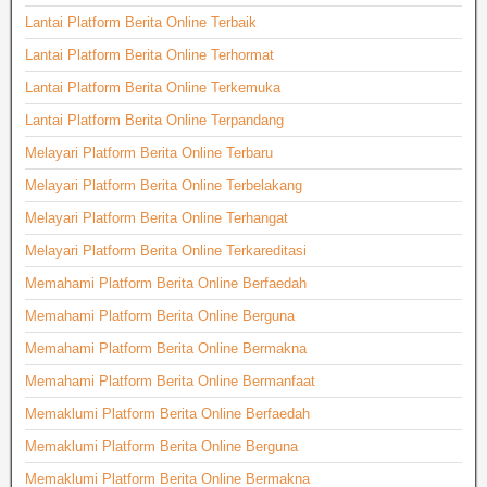
Lantai Platform Berita Online Terbaik
Lantai Platform Berita Online Terhormat
Lantai Platform Berita Online Terkemuka
Lantai Platform Berita Online Terpandang
Melayari Platform Berita Online Terbaru
Melayari Platform Berita Online Terbelakang
Melayari Platform Berita Online Terhangat
Melayari Platform Berita Online Terkareditasi
Memahami Platform Berita Online Berfaedah
Memahami Platform Berita Online Berguna
Memahami Platform Berita Online Bermakna
Memahami Platform Berita Online Bermanfaat
Memaklumi Platform Berita Online Berfaedah
Memaklumi Platform Berita Online Berguna
Memaklumi Platform Berita Online Bermakna