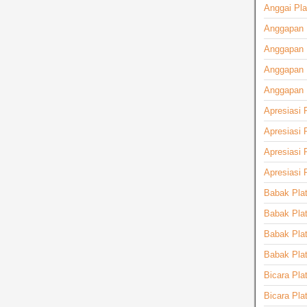
Anggai Pla
Anggapan P
Anggapan P
Anggapan P
Anggapan P
Apresiasi 
Apresiasi 
Apresiasi 
Apresiasi 
Babak Plat
Babak Plat
Babak Plat
Babak Plat
Bicara Plat
Bicara Pla