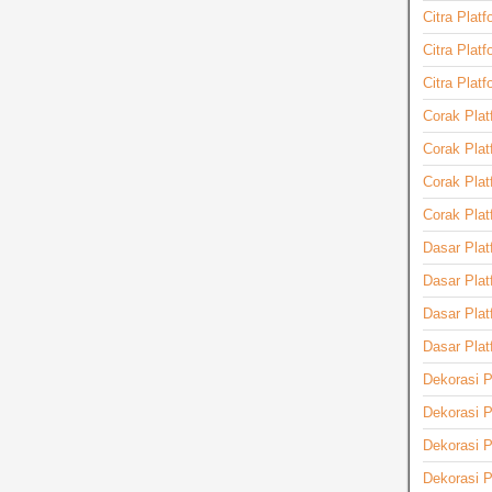
Citra Plat
Citra Plat
Citra Plat
Corak Plat
Corak Plat
Corak Plat
Corak Platf
Dasar Plat
Dasar Plat
Dasar Plat
Dasar Platf
Dekorasi P
Dekorasi P
Dekorasi P
Dekorasi Pl