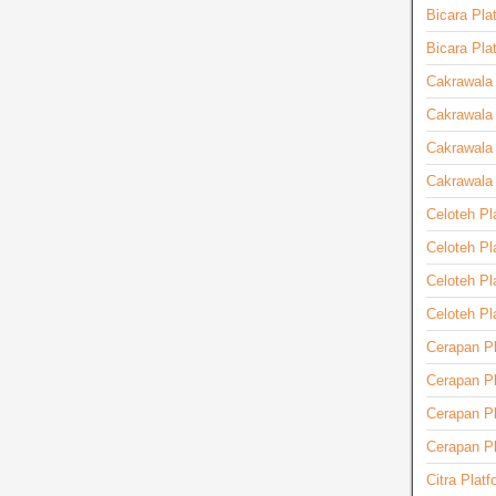
Bicara Plat
Bicara Pla
Cakrawala 
Cakrawala 
Cakrawala 
Cakrawala 
Celoteh Pla
Celoteh Pl
Celoteh Pla
Celoteh Pl
Cerapan Pl
Cerapan Pl
Cerapan Pl
Cerapan Pl
Citra Platf