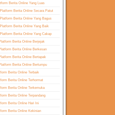
tform Berita Online Yang Luas
latform Berita Online Secara Patut
latform Berita Online Yang Bagus
latform Berita Online Yang Baik
latform Berita Online Yang Cakap
Platform Berita Online Berjejak
Platform Berita Online Berkesan
Platform Berita Online Bertapak
Platform Berita Online Bertumpu
form Berita Online Terbaik
form Berita Online Terhormat
form Berita Online Terkemuka
form Berita Online Terpandang
form Berita Online Hari Ini
tform Berita Online Kekinian