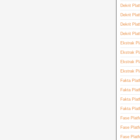
Dekrit Pla
Dekrit Plat
Dekrit Plat
Dekrit Plat
Ekstrak Pl
Ekstrak Pl
Ekstrak Pl
Ekstrak Pl
Fakta Plat
Fakta Plat
Fakta Plat
Fakta Plat
Fase Platf
Fase Platf
Fase Platf