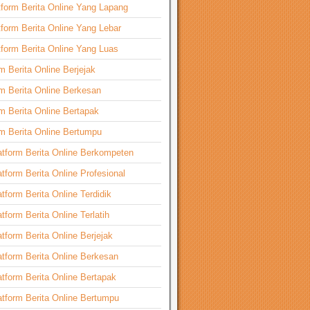
tform Berita Online Yang Lapang
tform Berita Online Yang Lebar
tform Berita Online Yang Luas
m Berita Online Berjejak
rm Berita Online Berkesan
rm Berita Online Bertapak
rm Berita Online Bertumpu
latform Berita Online Berkompeten
atform Berita Online Profesional
atform Berita Online Terdidik
atform Berita Online Terlatih
atform Berita Online Berjejak
atform Berita Online Berkesan
atform Berita Online Bertapak
atform Berita Online Bertumpu