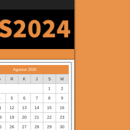
Agustus 2026
S
R
K
J
S
M
1
2
4
5
6
7
8
9
1
12
13
14
15
16
8
19
20
21
22
23
5
26
27
28
29
30